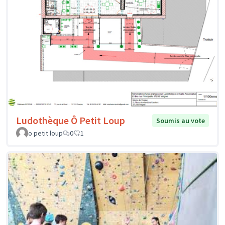
Ludothèque Ô Petit Loup
Soumis au vote
o petit loup
0
1