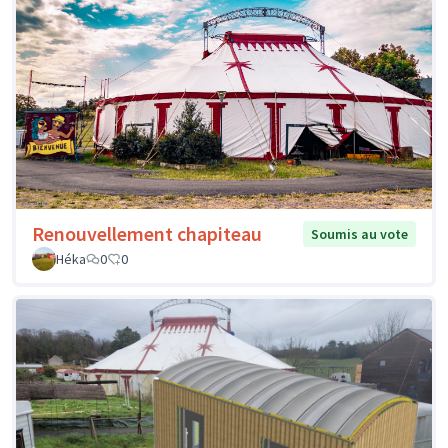
Renouvellement chapiteau
Soumis au vote
Héka
0
0