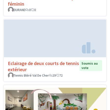
féminin
DURAND
0
0
Eclairage de deux courts de tennis
Soumis au
vote
extérieur
Tennis Bléré Val De Cher
29
72