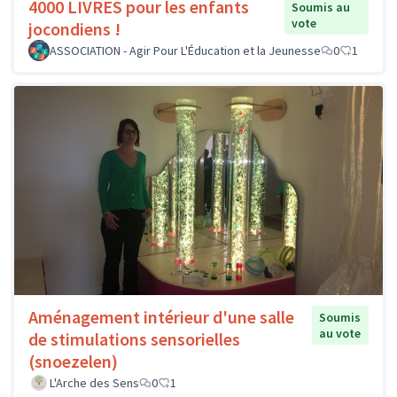
4000 LIVRES pour les enfants
Soumis au
vote
jocondiens !
ASSOCIATION - Agir Pour L'Éducation et la Jeunesse
0
1
Aménagement intérieur d'une salle
Soumis
au vote
de stimulations sensorielles
(snoezelen)
L'Arche des Sens
0
1