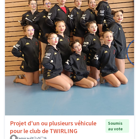
Projet d'un ou plusieurs véhicule
Soumis
au vote
pour le club de TWIRLING
lamirault
0
9