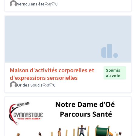
Vernou en Fête
0
0
Maison d'activités corporelles et
Soumis
au vote
d'expressions sensorielles
Or des Soucis
0
0