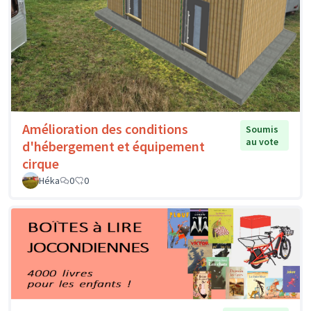
Amélioration des conditions
Soumis
au vote
d'hébergement et équipement
cirque
Héka
0
0