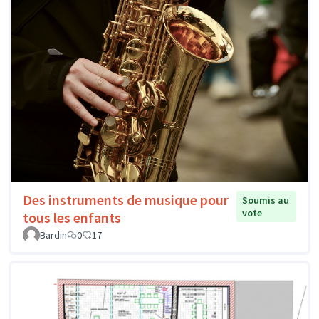
Des instruments de musique pour
Soumis au
vote
tous les enfants
Bardin
0
17