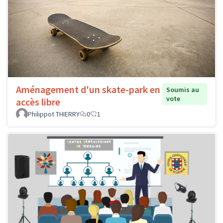
Aménagement d'un skate-park en
Soumis au
vote
accès libre
Philippot THIERRY
0
1