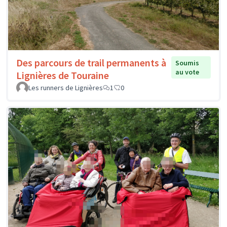
Des parcours de trail permanents à
Soumis
au vote
Lignières de Touraine
Les runners de Lignières
1
0