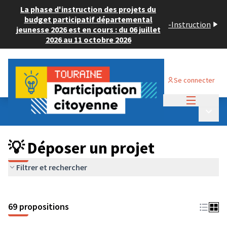
La phase d'instruction des projets du
budget participatif départemental
-
Instruction
jeunesse 2026 est en cours : du 06 juillet
2026 au 11 octobre 2026
Se connecter
Menu princi
Budget Participatif ADULTE 2024
/
Menu p
💡 Déposer un projet
💡 Déposer un projet
Filtrer et rechercher
69 propositions