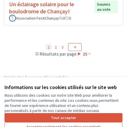
Un éclairage solaire pour le
Soumis
au vote
boulodrome de Chançay!
Association FestiChançay
0
0
1
2
3
Résultats par page :
25
Voir toutes les propositions retirées
Informations sur les cookies utilisés sur le site web
Nous utilisons des cookies sur notre site Web pour améliorer la
Conditions d'utilisation
performance et les contenus du site. Les cookies nous permettent
Paramètres des cookies
de fournir une expérience utilisateur et un contenu plus
CD37 sur X
CD37 sur Facebook
CD37 sur Instagram
CD37 sur YouTube
personnalisés à partir de nos canaux de médias sociaux.
(Lien externe)
(Lien externe)
(Lien externe)
(Lien externe)
Tout accepter
Accepter seulement les cookies essentiels