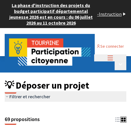
La phase d'instruction des projets du
budget participatif départemental
-
Instruction
jeunesse 2026 est en cours : du 06 juillet
2026 au 11 octobre 2026
Se connecter
Menu princi
Budget Participatif ADULTE 2024
/
Menu p
💡 Déposer un projet
💡 Déposer un projet
Filtrer et rechercher
69 propositions