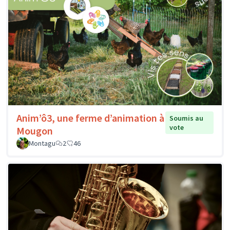
Anim’ô3, une ferme d’animation à
Soumis au
vote
Mougon
Montagu
2
46