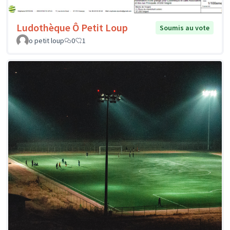
Ludothèque Ô Petit Loup
Soumis au vote
o petit loup
0
1