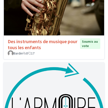
Des instruments de musique pour
Soumis au
vote
tous les enfants
Bardin
0
17