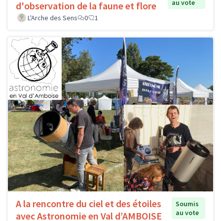
au vote
d'observation de la faune et flore
L'Arche des Sens
0
1
A la rencontre du ciel et des étoiles
Soumis
au vote
avec Astronomie en Val d’AMBOISE