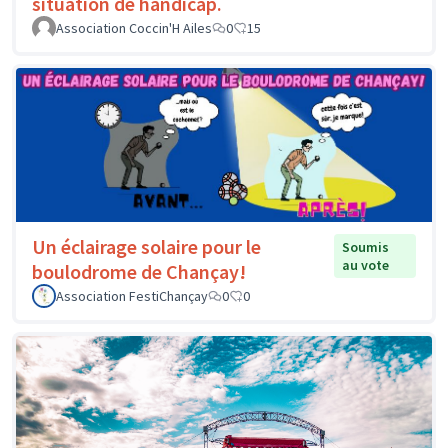
situation de handicap.
Association Coccin'H Ailes
0
15
Un éclairage solaire pour le
Soumis
au vote
boulodrome de Chançay!
Association FestiChançay
0
0