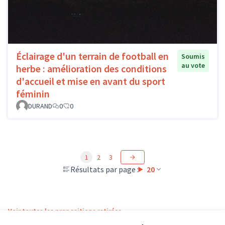
Éclairage d'un terrain de football en
Soumis
au vote
herbe : amélioration des conditions
d'accueil et mise en avant du sport
féminin
DURAND
0
0
1
2
3
Résultats par page :
20
Voir toutes les propositions retirées