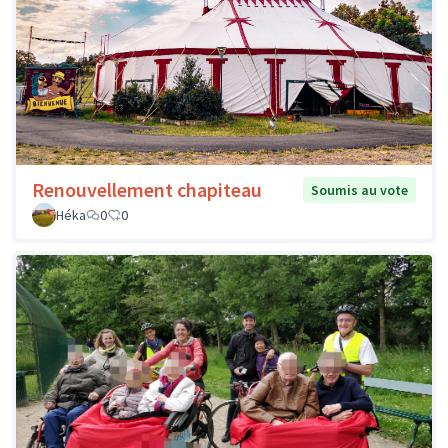
Renouvellement chapiteau
Soumis au vote
Héka
0
0