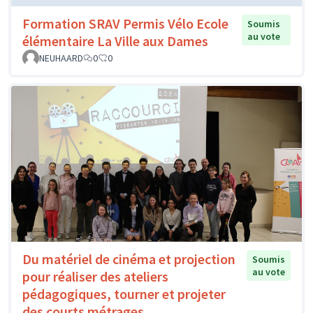
Formation SRAV Permis Vélo Ecole
Soumis
au vote
élémentaire La Ville aux Dames
NEUHAARD
0
0
Du matériel de cinéma et projection
Soumis
au vote
pour réaliser des ateliers
pédagogiques, tourner et projeter
des courts métrages