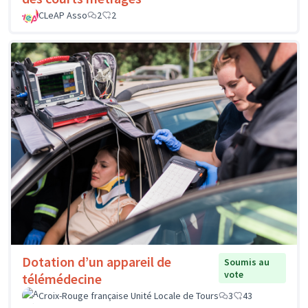
CLeAP Asso
2
2
Dotation d’un appareil de
Soumis au
vote
télémédecine
Croix-Rouge française Unité Locale de Tours
3
43