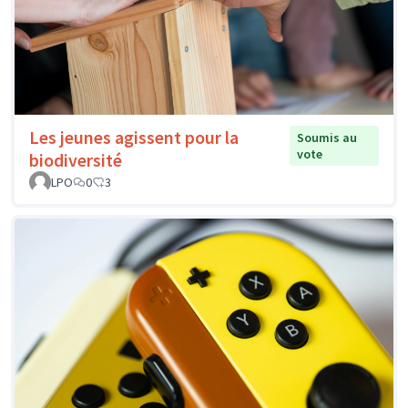
Les jeunes agissent pour la
Soumis au
vote
biodiversité
LPO
0
3