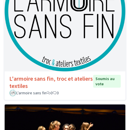
L'armoire sans fin, troc et ateliers
Soumis au
vote
textiles
L'armoire sans fin
0
0