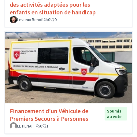
des activités adaptées pour les
enfants en situation de handicap
Levieux Benoît
0
0
Financement d'un Véhicule de
Soumis
au vote
Premiers Secours à Personnes
LE HENAFF
0
1