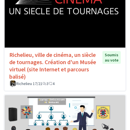
Richelieu, ville de cinéma, un siècle
Soumis
au vote
de tournages. Création d'un Musée
virtuel (site Internet et parcours
balisé)
Richelieu 17/21
3
4