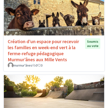
Création d’un espace pour recevoir
Soumis
au vote
les familles en week-end vert à la
ferme-refuge pédagogique
Murmur’ânes aux Mille Vents
murmur'ânes
0
0