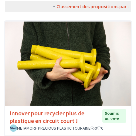
Classement des propositions par :
Innover pour recycler plus de
Soumis
au vote
plastique en circuit court !
METAMORF PRECIOUS PLASTIC TOURAINE
0
0