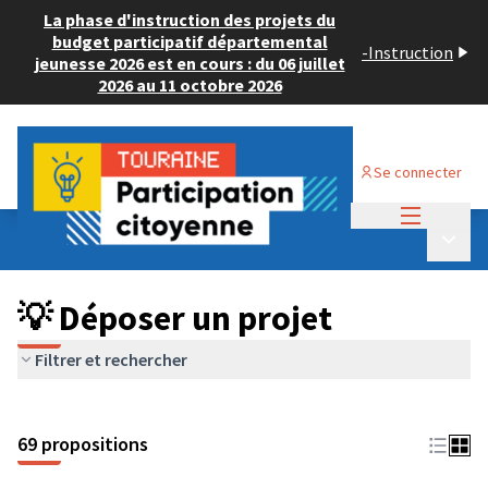
La phase d'instruction des projets du
budget participatif départemental
-
Instruction
jeunesse 2026 est en cours : du 06 juillet
2026 au 11 octobre 2026
Se connecter
Menu princi
Budget Participatif ADULTE 2024
/
Menu p
💡 Déposer un projet
💡 Déposer un projet
Filtrer et rechercher
69 propositions