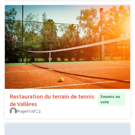
Restauration du terrain de tennis
Soumis au
vote
de Vallères
Projet
0
2