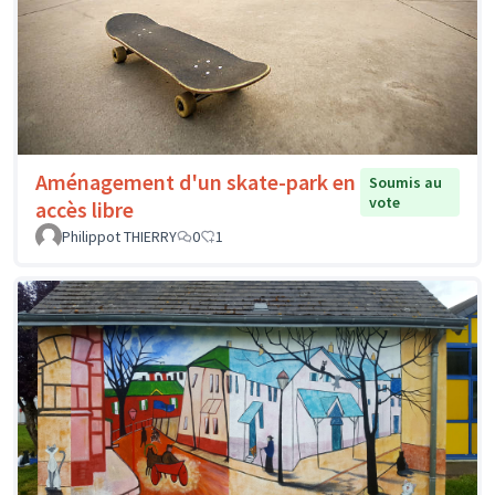
Aménagement d'un skate-park en
Soumis au
vote
accès libre
Philippot THIERRY
0
1