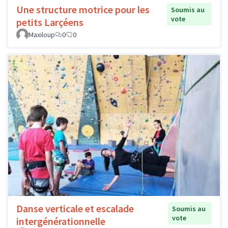
Une structure motrice pour les
Soumis au
vote
petits Larçéens
Maxiloup
0
0
Danse verticale et escalade
Soumis au
vote
intergénérationnelle