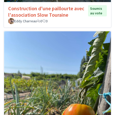
Construction d'une paillourte avec
Soumis
au vote
l'association Slow Touraine
Eddy Charreau
0
0