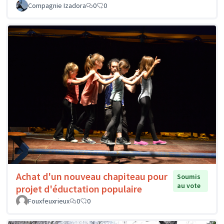
Compagnie Izadora
0
0
Achat d'un nouveau chapiteau pour
Soumis
au vote
projet d'éductation populaire
Fouxfeuxrieux
0
0