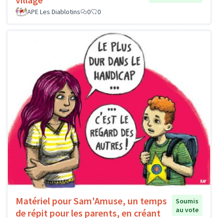
APE Les Diablotins
0
0
Matériel pour Sam'Amuse, un temps
Soumis
au vote
de répit pour les parents, en créant