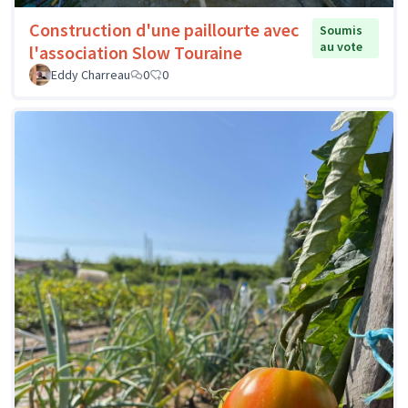
Construction d'une paillourte avec
Soumis
au vote
l'association Slow Touraine
Eddy Charreau
0
0