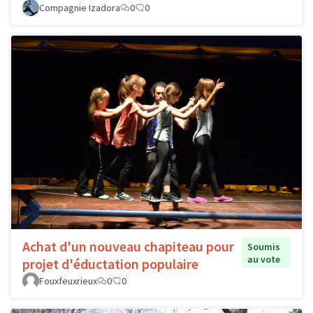
Compagnie Izadora
0
0
Achat d'un nouveau chapiteau pour
Soumis
au vote
projet d'éductation populaire
Fouxfeuxrieux
0
0