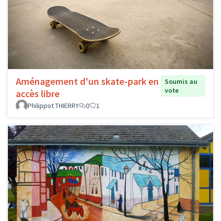
Aménagement d'un skate-park en
Soumis au
vote
accès libre
Philippot THIERRY
0
1