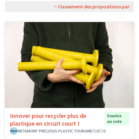
Classement des propositions par :
Innover pour recycler plus de
Soumis
au vote
plastique en circuit court !
METAMORF PRECIOUS PLASTIC TOURAINE
0
0