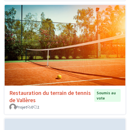
Restauration du terrain de tennis
Soumis au
vote
de Vallères
Projet
0
2