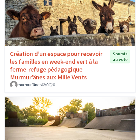
Création d’un espace pour recevoir
Soumis
au vote
les familles en week-end vert à la
ferme-refuge pédagogique
Murmur’ânes aux Mille Vents
murmur'ânes
0
0