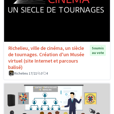
Richelieu, ville de cinéma, un siècle
Soumis
au vote
de tournages. Création d'un Musée
virtuel (site Internet et parcours
balisé)
Richelieu 17/21
3
4