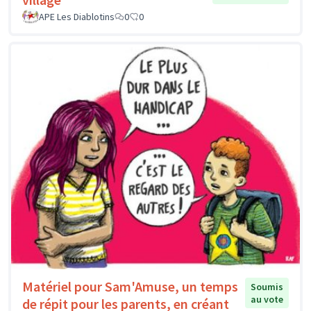
APE Les Diablotins
0
0
Matériel pour Sam'Amuse, un temps
Soumis
au vote
de répit pour les parents, en créant