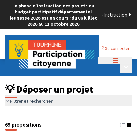
La phase d'instruction des projets du
budget participatif départemental
-
Instruction
jeunesse 2026 est en cours : du 06 juillet
2026 au 11 octobre 2026
Se connecter
Menu princi
Budget Participatif ADULTE 2024
/
Menu p
💡 Déposer un projet
💡 Déposer un projet
Filtrer et rechercher
69 propositions