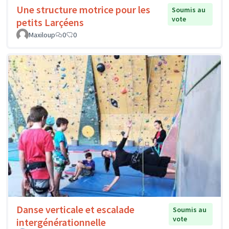
Une structure motrice pour les
Soumis au
vote
petits Larçéens
Maxiloup
0
0
Danse verticale et escalade
Soumis au
vote
intergénérationnelle