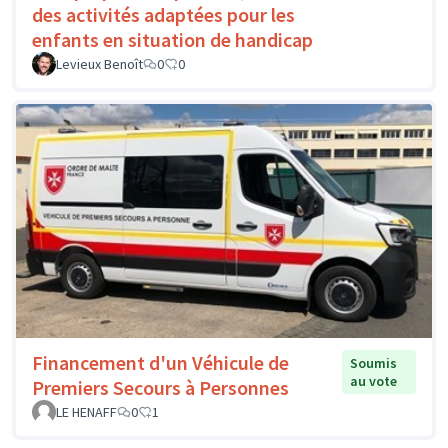
des activités adaptées pour les
enfants en situation de handicap
Levieux Benoît
0
0
Financement d'un Véhicule de
Soumis
au vote
Premiers Secours à Personnes
LE HENAFF
0
1