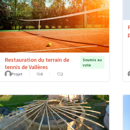
Restauration du terrain de
Soumis au
vote
tennis de Vallères
Projet
0
2