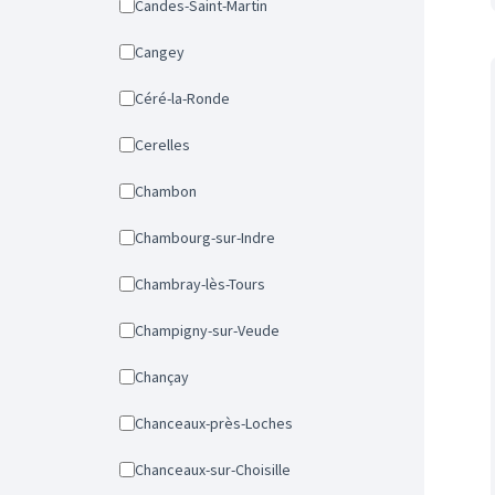
Candes-Saint-Martin
Cangey
Céré-la-Ronde
Cerelles
Chambon
Chambourg-sur-Indre
Chambray-lès-Tours
Champigny-sur-Veude
Chançay
Chanceaux-près-Loches
Chanceaux-sur-Choisille