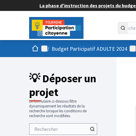
La phase d'instruction des projets du budget
Accueil
Menu principal
Me
/
Budget Participatif ADULTE 2024
💡 Déposer un
projet
Le formulaire ci-dessous filtre
dynamiquement les résultats de la
recherche lorsque les conditions de
recherche sont modifiées.