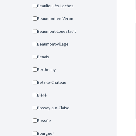
Beaulieu-lès-Loches
Beaumont-en-Véron
Beaumont-Louestault
Beaumont-Village
Benais
Berthenay
Betz-le-Château
Bléré
Bossay-sur-Claise
Bossée
Bourgueil