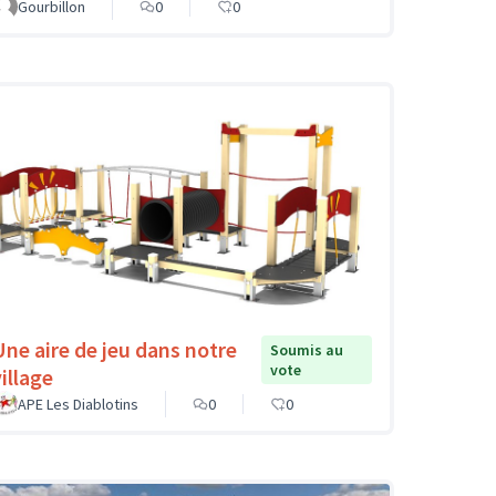
Gourbillon
0
0
Une aire de jeu dans notre
Soumis au
vote
illage
APE Les Diablotins
0
0