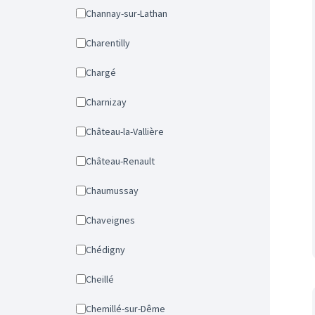
Channay-sur-Lathan
Charentilly
Chargé
Charnizay
Château-la-Vallière
Château-Renault
Chaumussay
Chaveignes
Chédigny
Cheillé
Chemillé-sur-Dême