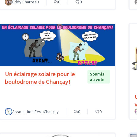
Eddy Charreau
0
0
Un éclairage solaire pour le
Soumis
au vote
boulodrome de Chançay!
v
Association FestiChançay
0
0