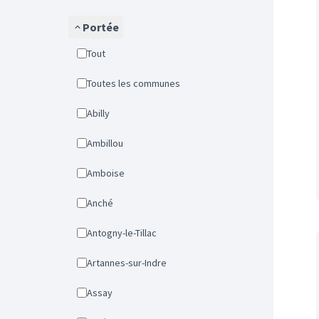
Portée
Tout
Toutes les communes
Abilly
Ambillou
Amboise
Anché
Antogny-le-Tillac
Artannes-sur-Indre
Assay