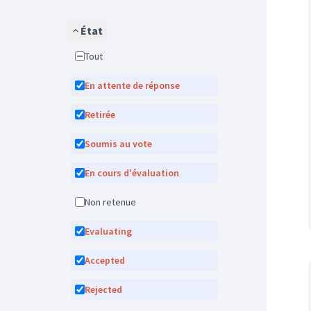
État
Tout
En attente de réponse
Retirée
Soumis au vote
En cours d'évaluation
Non retenue
Evaluating
Accepted
Rejected