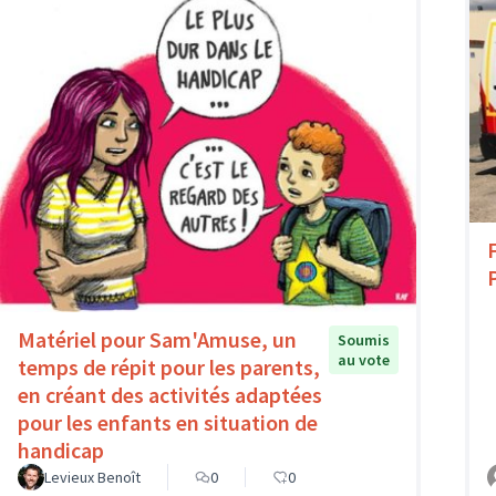
Matériel pour Sam'Amuse, un
Soumis
au vote
temps de répit pour les parents,
en créant des activités adaptées
pour les enfants en situation de
handicap
Levieux Benoît
0
0