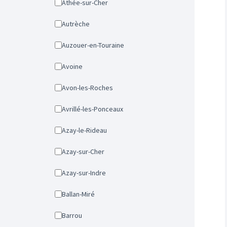
Athée-sur-Cher
Autrèche
Auzouer-en-Touraine
Avoine
Avon-les-Roches
Avrillé-les-Ponceaux
Azay-le-Rideau
Azay-sur-Cher
Azay-sur-Indre
Ballan-Miré
Barrou