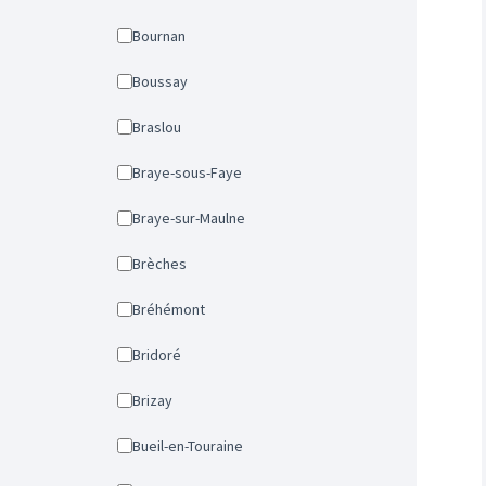
Bournan
Boussay
Braslou
Braye-sous-Faye
Braye-sur-Maulne
Brèches
Bréhémont
Bridoré
Brizay
Bueil-en-Touraine