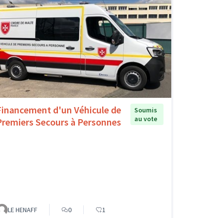
Financement d'un Véhicule de
Soumis
au vote
Premiers Secours à Personnes
LE HENAFF
0
1