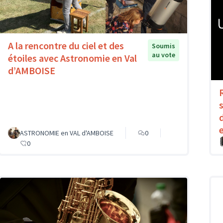
A la rencontre du ciel et des
Soumis
au vote
étoiles avec Astronomie en Val
d’AMBOISE
ASTRONOMIE en VAL d'AMBOISE
0
0