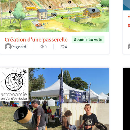
Création d'une passerelle
Soumis au vote
Pageard
0
4