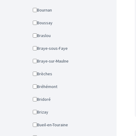
Bournan
Boussay
Braslou
Braye-sous-Faye
Braye-sur-Maulne
Brèches
Bréhémont
Bridoré
Brizay
Bueil-en-Touraine