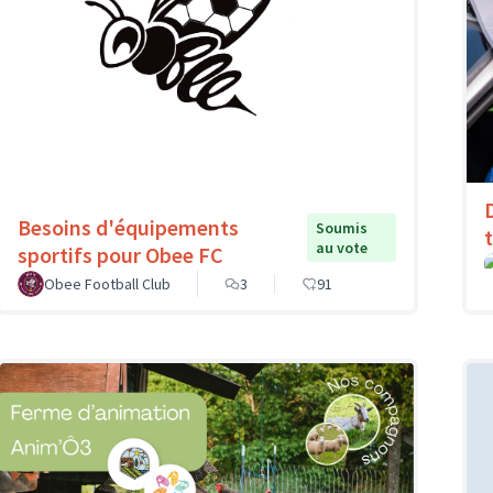
Besoins d'équipements
Soumis
au vote
sportifs pour Obee FC
Obee Football Club
3
91