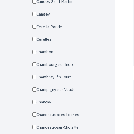
Candes-Saint-Martin
Cangey
Céré-la-Ronde
Cerelles
Chambon
Chambourg-sur-Indre
Chambray-lès-Tours
Champigny-sur-Veude
Chançay
Chanceaux-près-Loches
Chanceaux-sur-Choisille