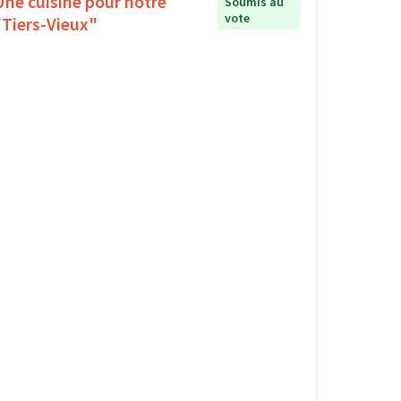
Une cuisine pour notre
Soumis au
vote
"Tiers-Vieux"