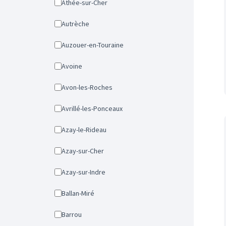
Athée-sur-Cher
Autrèche
Auzouer-en-Touraine
Avoine
Avon-les-Roches
Avrillé-les-Ponceaux
Azay-le-Rideau
Azay-sur-Cher
Azay-sur-Indre
Ballan-Miré
Barrou