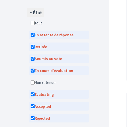
État
Tout
En attente de réponse
Retirée
Soumis au vote
En cours d'évaluation
Non retenue
Evaluating
Accepted
Rejected