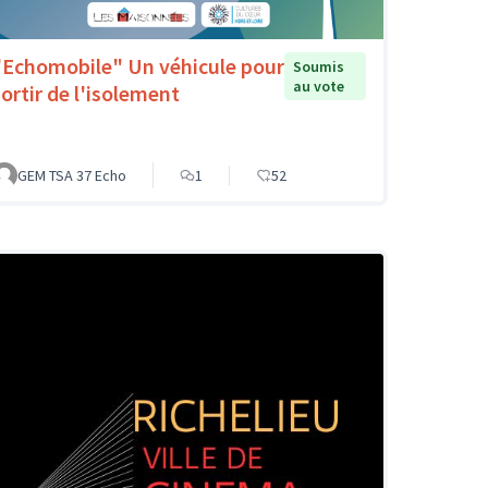
"Echomobile" Un véhicule pour
Soumis
au vote
sortir de l'isolement
GEM TSA 37 Echo
1
52