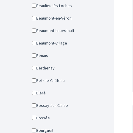
Beaulieu-lès-Loches
Beaumont-en-Véron
Beaumont-Louestault
Beaumont-Village
Benais
Berthenay
Betz-le-Château
Bléré
Bossay-sur-Claise
Bossée
Bourgueil