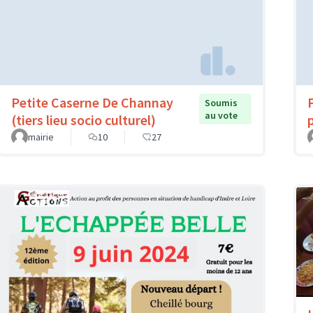
Petite Caserne De Channay
Soumis
au vote
(tiers lieu socio culturel)
mairie
10
27