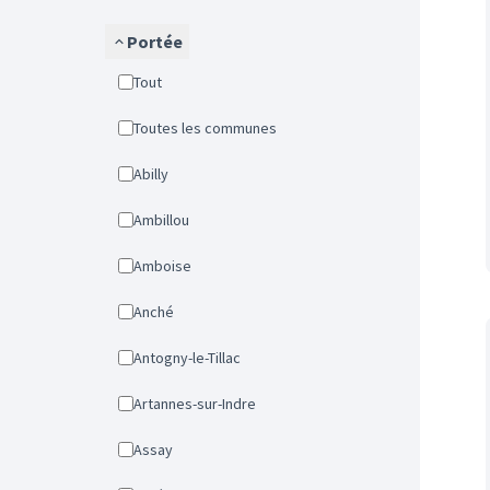
Portée
Tout
Toutes les communes
Abilly
Ambillou
Amboise
Anché
Antogny-le-Tillac
Artannes-sur-Indre
Assay