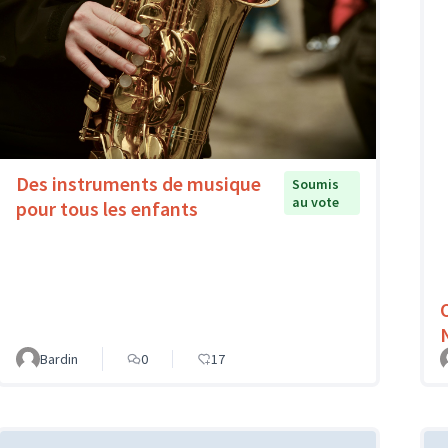
Des instruments de musique
Soumis
au vote
pour tous les enfants
Bardin
0
17