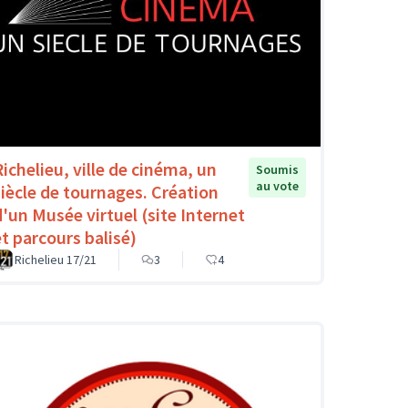
Richelieu, ville de cinéma, un
Soumis
au vote
siècle de tournages. Création
d'un Musée virtuel (site Internet
et parcours balisé)
Richelieu 17/21
3
4