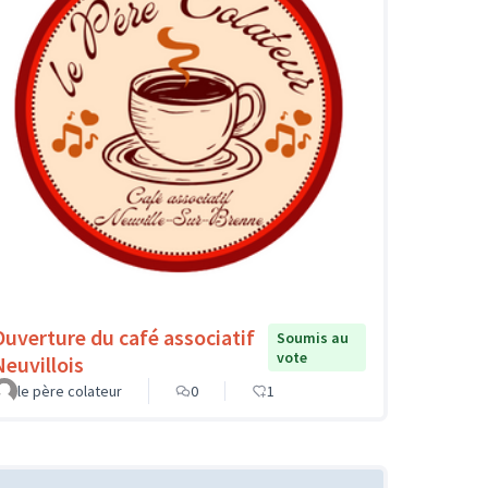
Ouverture du café associatif
Soumis au
vote
Neuvillois
le père colateur
0
1