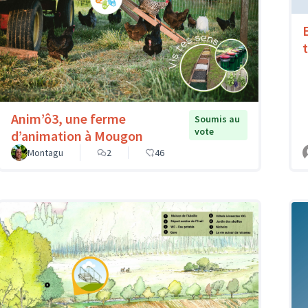
Anim’ô3, une ferme
Soumis au
vote
d’animation à Mougon
Montagu
2
46