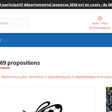
 participatif départemental jeunesse 2026 est en cours : du 06 
Aide - Plus
d'informations
nu utilisateur
/
69 propositions
Aléatoire
Les plus récentes
A-Z (alphabétique)
Z-A (alphabétique inverse)
L