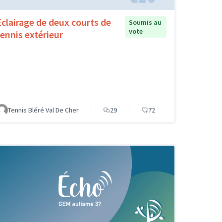
Eclairage de deux courts de
Soumis au
vote
tennis extérieur
Tennis Bléré Val De Cher
29
72