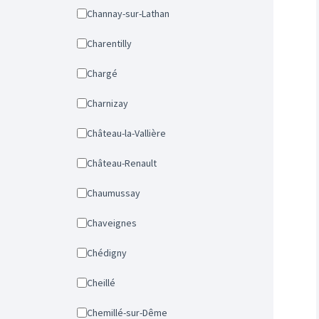
Channay-sur-Lathan
Charentilly
Chargé
Charnizay
Château-la-Vallière
Château-Renault
Chaumussay
Chaveignes
Chédigny
Cheillé
Chemillé-sur-Dême