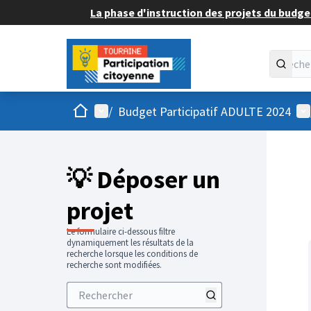
La phase d'instruction des projets du budget
Accueil
Menu principal
Me
/
Budget Participatif ADULTE 2024
💡 Déposer un
projet
Le formulaire ci-dessous filtre
dynamiquement les résultats de la
recherche lorsque les conditions de
recherche sont modifiées.