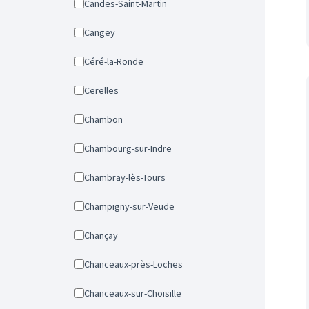
Candes-Saint-Martin
Cangey
Céré-la-Ronde
Cerelles
Chambon
Chambourg-sur-Indre
Chambray-lès-Tours
Champigny-sur-Veude
Chançay
Chanceaux-près-Loches
Chanceaux-sur-Choisille