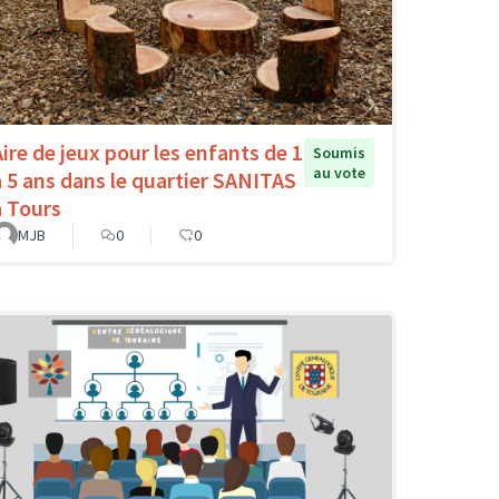
Aire de jeux pour les enfants de 1
Soumis
au vote
à 5 ans dans le quartier SANITAS
à Tours
MJB
0
0