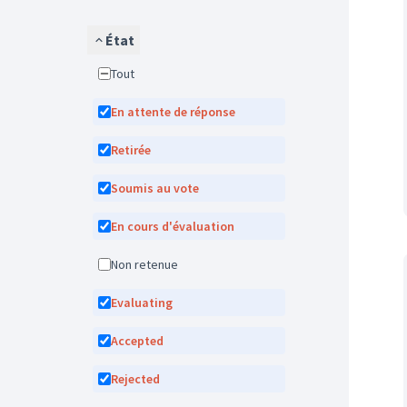
État
Tout
En attente de réponse
Retirée
Soumis au vote
En cours d'évaluation
Non retenue
Evaluating
Accepted
Rejected