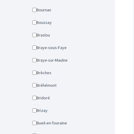
Bournan
Boussay
Braslou
Braye-sous-Faye
Braye-sur-Maulne
Brèches
Bréhémont
Bridoré
Brizay
Bueil-en-Touraine