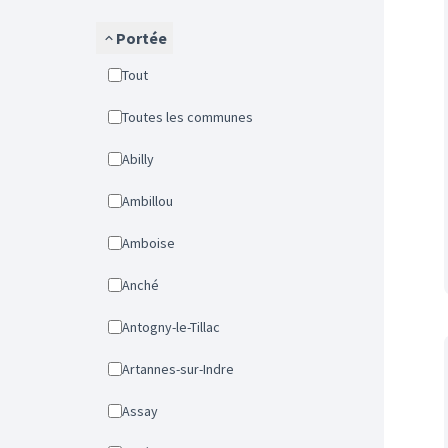
Portée
Tout
Toutes les communes
Abilly
Ambillou
Amboise
Anché
Antogny-le-Tillac
Artannes-sur-Indre
Assay