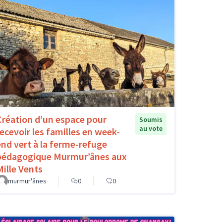
Création d’un espace pour
Soumis
au vote
recevoir les familles en week-
end vert à la ferme-refuge
pédagogique Murmur’ânes aux
Mille Vents
murmur'ânes
0
0