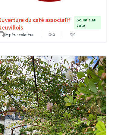
Ouverture du café associatif
Soumis au
vote
Neuvillois
le père colateur
0
1