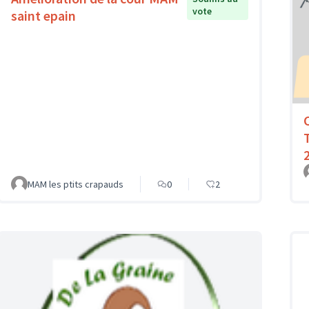
vote
saint epain
MAM les ptits crapauds
0
2