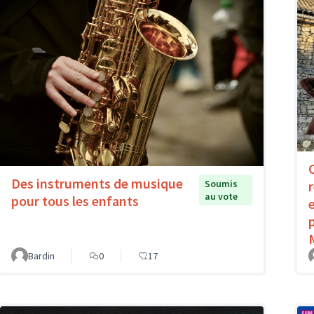
Des instruments de musique
Soumis
au vote
pour tous les enfants
Bardin
0
17