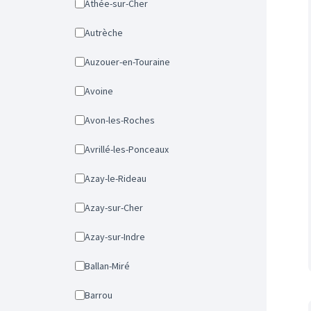
Athée-sur-Cher
Autrèche
Auzouer-en-Touraine
Avoine
Avon-les-Roches
Avrillé-les-Ponceaux
Azay-le-Rideau
Azay-sur-Cher
Azay-sur-Indre
Ballan-Miré
Barrou