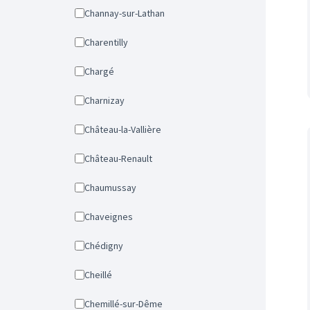
Channay-sur-Lathan
Charentilly
Chargé
Charnizay
Château-la-Vallière
Château-Renault
Chaumussay
Chaveignes
Chédigny
Cheillé
Chemillé-sur-Dême