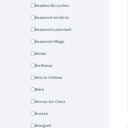
Beaulieu-lès-Loches
Beaumont-en-Véron
Beaumont-Louestault
Beaumont-Village
Benais
Berthenay
Betz-le-Château
Bléré
Bossay-sur-Claise
Bossée
Bourgueil