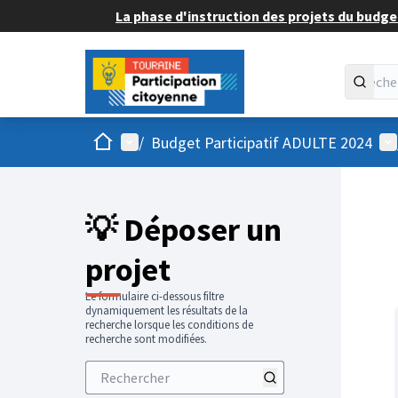
La phase d'instruction des projets du budget
Accueil
Menu principal
Me
/
Budget Participatif ADULTE 2024
💡 Déposer un
projet
Le formulaire ci-dessous filtre
dynamiquement les résultats de la
recherche lorsque les conditions de
recherche sont modifiées.