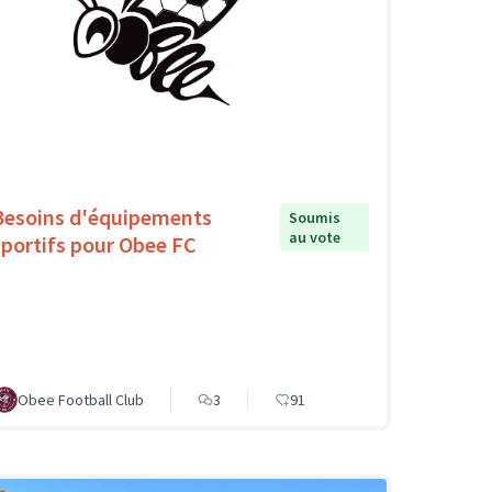
Besoins d'équipements
Soumis
au vote
sportifs pour Obee FC
Obee Football Club
3
91