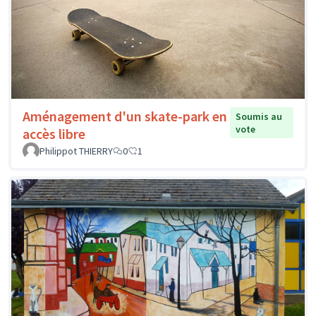
Aménagement d'un skate-park en
Soumis au
vote
accès libre
Philippot THIERRY
0
1