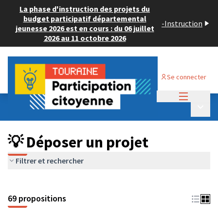
La phase d'instruction des projets du
budget participatif départemental
-
Instruction
jeunesse 2026 est en cours : du 06 juillet
2026 au 11 octobre 2026
Se connecter
Menu princi
Budget Participatif ADULTE 2024
/
Menu p
💡 Déposer un projet
💡 Déposer un projet
Filtrer et rechercher
69 propositions