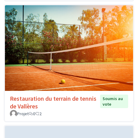
Restauration du terrain de tennis
Soumis au
vote
de Vallères
Projet
0
2