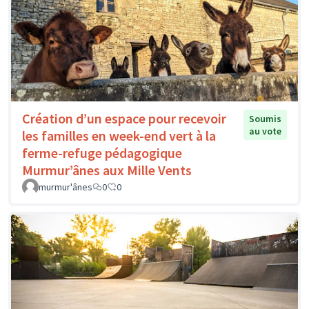
Création d’un espace pour recevoir
Soumis
au vote
les familles en week-end vert à la
ferme-refuge pédagogique
Murmur’ânes aux Mille Vents
murmur'ânes
0
0