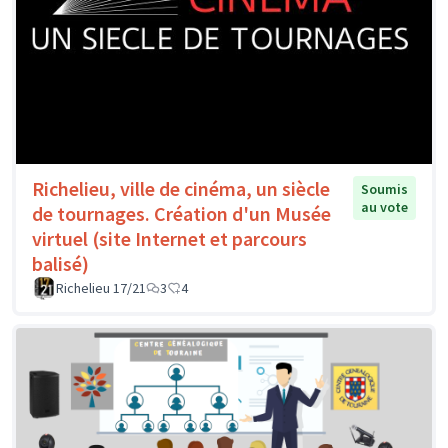
Richelieu, ville de cinéma, un siècle
Soumis
au vote
de tournages. Création d'un Musée
virtuel (site Internet et parcours
balisé)
Richelieu 17/21
3
4