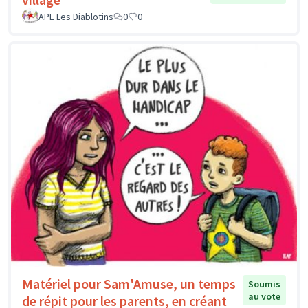
APE Les Diablotins
0
0
Matériel pour Sam'Amuse, un temps
Soumis
au vote
de répit pour les parents, en créant