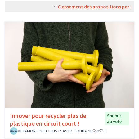
Classement des propositions par :
Innover pour recycler plus de
Soumis
au vote
plastique en circuit court !
METAMORF PRECIOUS PLASTIC TOURAINE
0
0