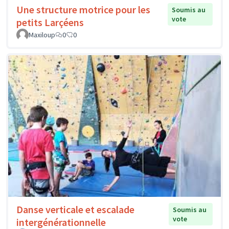
Une structure motrice pour les
Soumis au
vote
petits Larçéens
Maxiloup
0
0
Danse verticale et escalade
Soumis au
vote
intergénérationnelle