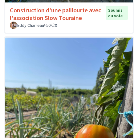
Construction d'une paillourte avec
Soumis
au vote
l'association Slow Touraine
Eddy Charreau
0
0