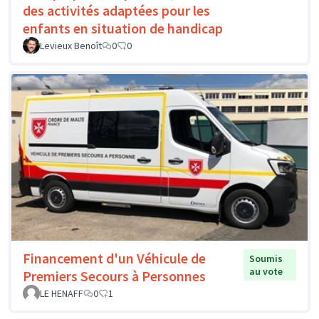
des activités adaptées pour les
enfants en situation de handicap
Levieux Benoît
0
0
Financement d'un Véhicule de
Soumis
au vote
Premiers Secours à Personnes
LE HENAFF
0
1