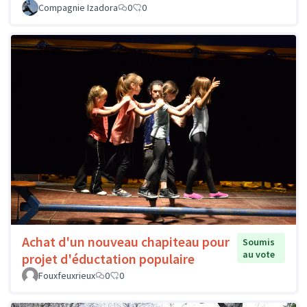
Compagnie Izadora
0
0
Achat d'un nouveau chapiteau pour
Soumis
au vote
projet d'éductation populaire
Fouxfeuxrieux
0
0