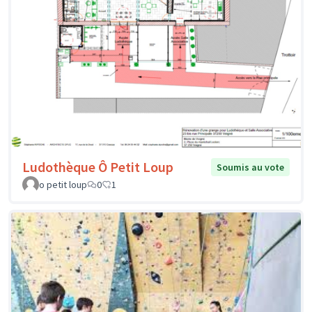
Ludothèque Ô Petit Loup
Soumis au vote
o petit loup
0
1