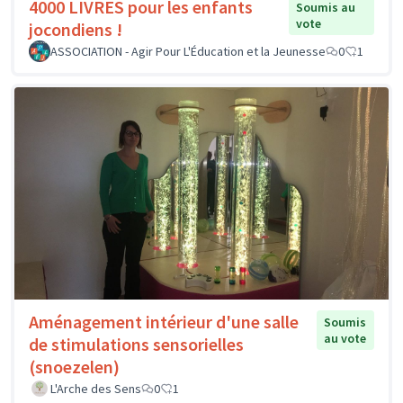
4000 LIVRES pour les enfants
Soumis au
vote
jocondiens !
ASSOCIATION - Agir Pour L'Éducation et la Jeunesse
0
1
Aménagement intérieur d'une salle
Soumis
au vote
de stimulations sensorielles
(snoezelen)
L'Arche des Sens
0
1