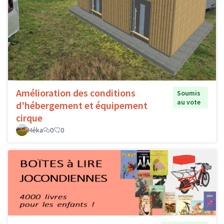
Amélioration des conditions
Soumis
au vote
d'hébergement et équipement
cirque
Héka
0
0