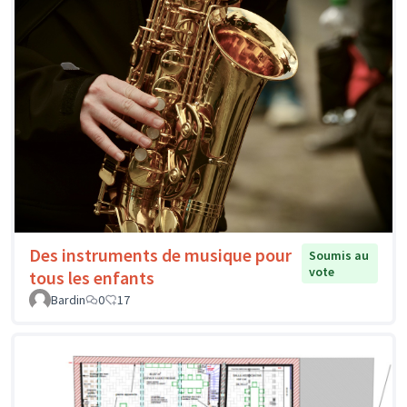
Des instruments de musique pour
Soumis au
vote
tous les enfants
Bardin
0
17