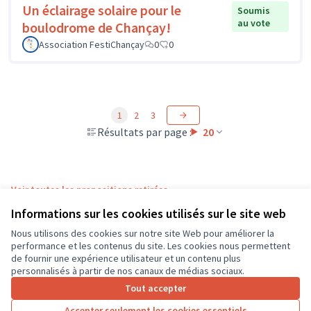
Un éclairage solaire pour le
Soumis
au vote
boulodrome de Chançay!
Association FestiChançay
0
0
1
2
3
Résultats par page :
20
Voir toutes les propositions retirées
Informations sur les cookies utilisés sur le site web
Nous utilisons des cookies sur notre site Web pour améliorer la
Conditions d'utilisation
performance et les contenus du site. Les cookies nous permettent
Paramètres des cookies
de fournir une expérience utilisateur et un contenu plus
CD37 sur X
CD37 sur Facebook
CD37 sur Instagram
CD37 sur YouTube
personnalisés à partir de nos canaux de médias sociaux.
(Lien externe)
(Lien externe)
(Lien externe)
(Lien externe)
Tout accepter
Accepter seulement les cookies essentiels