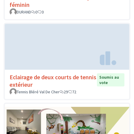
féminin
DURAND
0
0
Eclairage de deux courts de tennis
Soumis au
vote
extérieur
Tennis Bléré Val De Cher
29
72