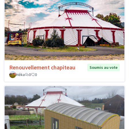
Renouvellement chapiteau
Soumis au vote
Héka
0
0