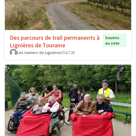
Des parcours de trail permanents à
Soumis
au vote
Lignières de Touraine
Les runners de Lignières
1
0