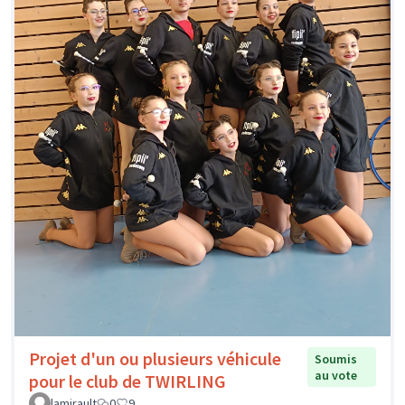
Projet d'un ou plusieurs véhicule
Soumis
au vote
pour le club de TWIRLING
lamirault
0
9