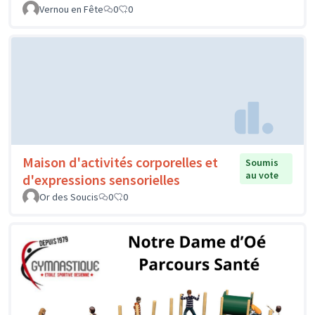
Vernou en Fête
0
0
Maison d'activités corporelles et
Soumis
au vote
d'expressions sensorielles
Or des Soucis
0
0