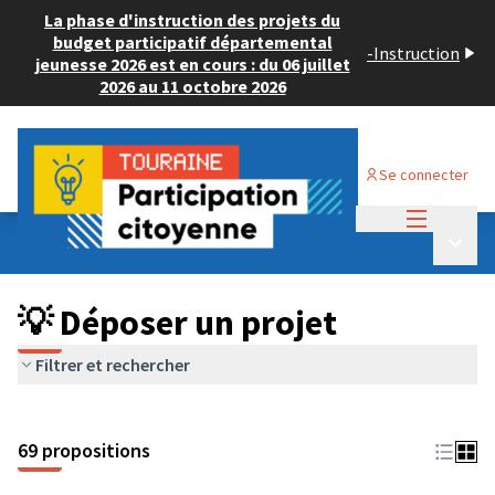
La phase d'instruction des projets du
budget participatif départemental
-
Instruction
jeunesse 2026 est en cours : du 06 juillet
2026 au 11 octobre 2026
Se connecter
Menu princi
Budget Participatif ADULTE 2024
/
Menu p
💡 Déposer un projet
💡 Déposer un projet
Filtrer et rechercher
69 propositions