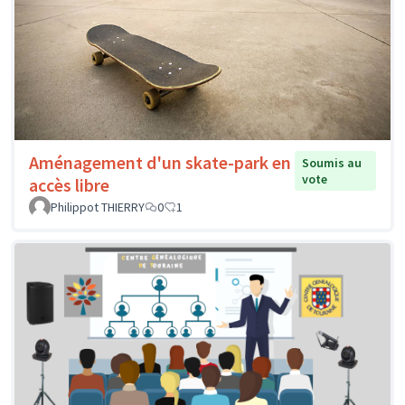
Aménagement d'un skate-park en
Soumis au
vote
accès libre
Philippot THIERRY
0
1