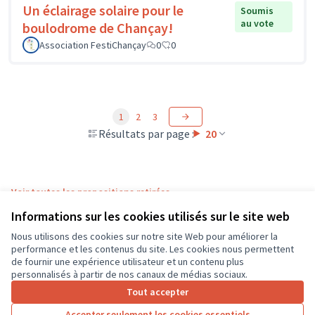
Un éclairage solaire pour le
Soumis
au vote
boulodrome de Chançay!
Association FestiChançay
0
0
1
2
3
Résultats par page :
20
Voir toutes les propositions retirées
Informations sur les cookies utilisés sur le site web
Nous utilisons des cookies sur notre site Web pour améliorer la
Conditions d'utilisation
performance et les contenus du site. Les cookies nous permettent
Paramètres des cookies
de fournir une expérience utilisateur et un contenu plus
CD37 sur X
CD37 sur Facebook
CD37 sur Instagram
CD37 sur YouTube
personnalisés à partir de nos canaux de médias sociaux.
(Lien externe)
(Lien externe)
(Lien externe)
(Lien externe)
Tout accepter
Accepter seulement les cookies essentiels