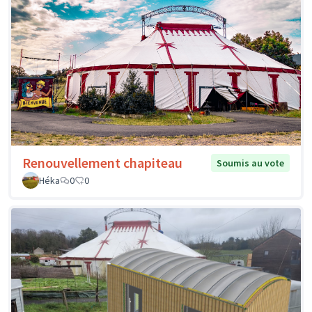
Renouvellement chapiteau
Soumis au vote
Héka
0
0