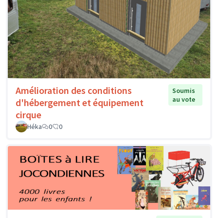
Amélioration des conditions
Soumis
au vote
d'hébergement et équipement
cirque
Héka
0
0