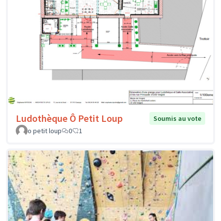
Ludothèque Ô Petit Loup
Soumis au vote
o petit loup
0
1