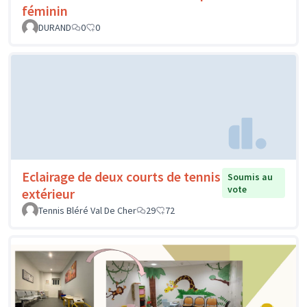
féminin
DURAND
0
0
Eclairage de deux courts de tennis
Soumis au
vote
extérieur
Tennis Bléré Val De Cher
29
72