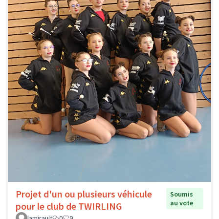
Projet d'un ou plusieurs véhicule
Soumis
au vote
pour le club de TWIRLING
lamirault
0
9