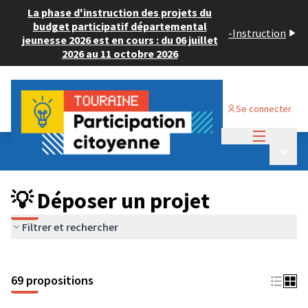
La phase d'instruction des projets du
budget participatif départemental
-
Instruction
jeunesse 2026 est en cours : du 06 juillet
2026 au 11 octobre 2026
Se connecter
Menu princi
Budget Participatif ADULTE 2024
/
Menu p
💡 Déposer un projet
💡 Déposer un projet
Filtrer et rechercher
69 propositions