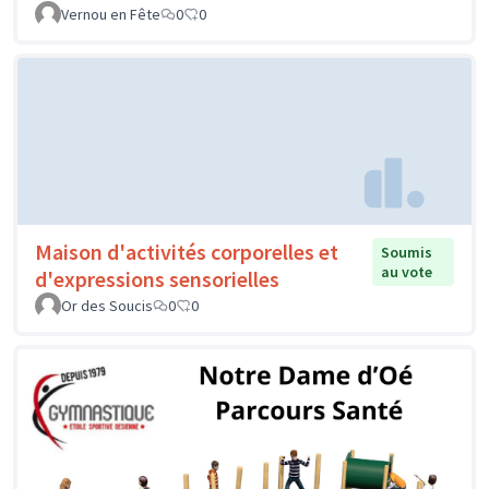
Vernou en Fête
0
0
Maison d'activités corporelles et
Soumis
au vote
d'expressions sensorielles
Or des Soucis
0
0