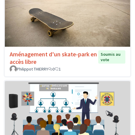
Aménagement d'un skate-park en
Soumis au
vote
accès libre
Philippot THIERRY
0
1