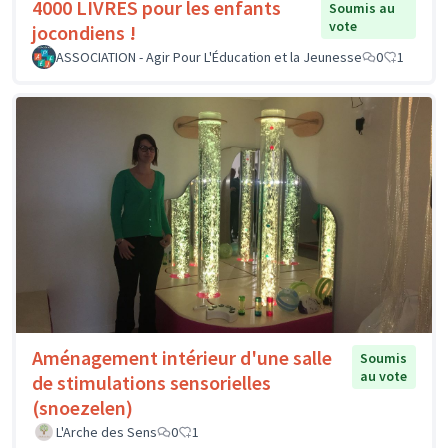
4000 LIVRES pour les enfants
Soumis au
vote
jocondiens !
ASSOCIATION - Agir Pour L'Éducation et la Jeunesse
0
1
Aménagement intérieur d'une salle
Soumis
au vote
de stimulations sensorielles
(snoezelen)
L'Arche des Sens
0
1