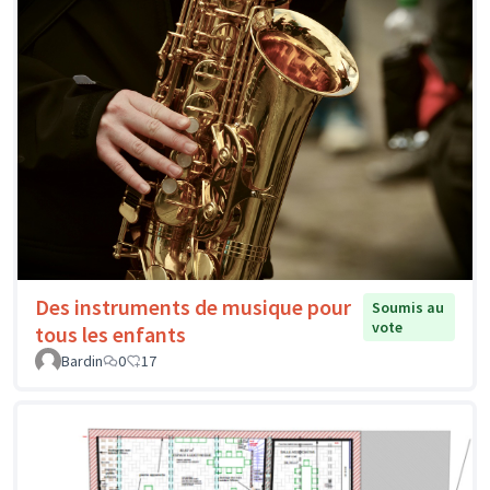
Des instruments de musique pour
Soumis au
vote
tous les enfants
Bardin
0
17