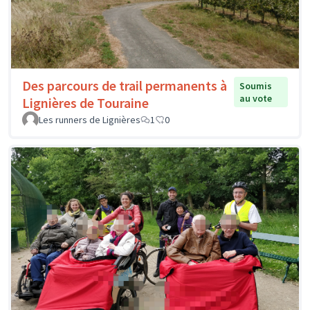
Des parcours de trail permanents à
Soumis
au vote
Lignières de Touraine
Les runners de Lignières
1
0