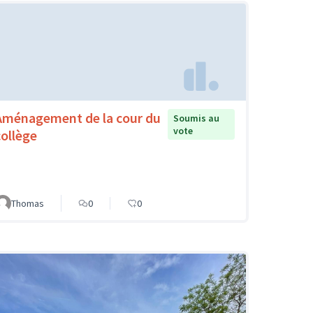
Aménagement de la cour du
Soumis au
vote
collège
Thomas
0
0