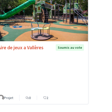
ire de jeux a Vallères
Soumis au vote
Projet
0
2