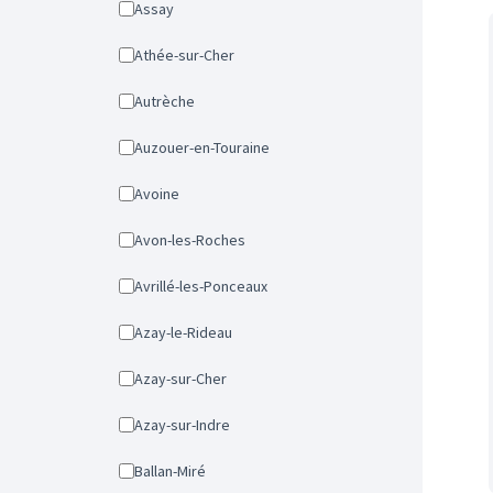
Assay
Athée-sur-Cher
Autrèche
Auzouer-en-Touraine
Avoine
Avon-les-Roches
Avrillé-les-Ponceaux
Azay-le-Rideau
Azay-sur-Cher
Azay-sur-Indre
Ballan-Miré