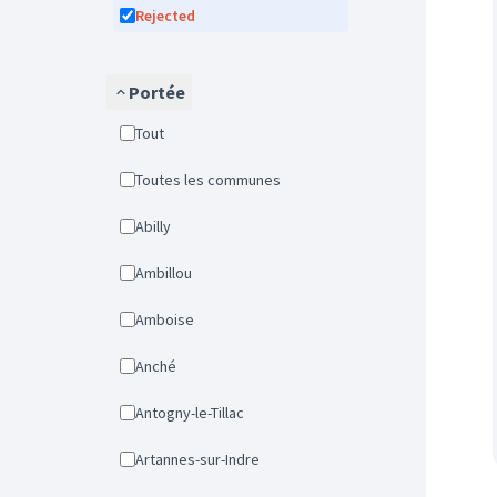
Rejected
Portée
Tout
Toutes les communes
Abilly
Ambillou
Amboise
Anché
Antogny-le-Tillac
Artannes-sur-Indre