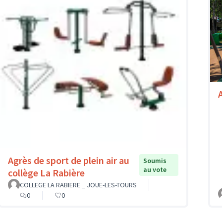
A
Agrès de sport de plein air au
Soumis
au vote
collège La Rabière
COLLEGE LA RABIERE _ JOUE-LES-TOURS
0
0