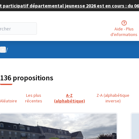
 participatif départemental jeunesse 2026 est en cours : du 06 
Aide - Plus
d'informations
Menu utilisateur
/
136 propositions
Les plus
A-Z
Z-A (alphabétique
Aléatoire
récentes
(alphabétique)
inverse)