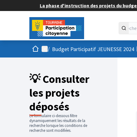
La phase d'instruction des projets du budget
Accueil
Menu principal
/
Budget Participatif JEUNESSE 2024
💡 Consulter
les projets
déposés
Le formulaire ci-dessous filtre
dynamiquement les résultats de la
recherche lorsque les conditions de
recherche sont modifiées.