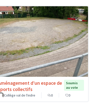
Aménagement d’un espace de
Soumis
au vote
sports collectifs
Collège val de l'indre
0
0