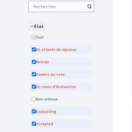
État
Tout
En attente de réponse
Retirée
Soumis au vote
En cours d'évaluation
Non retenue
Evaluating
Accepted