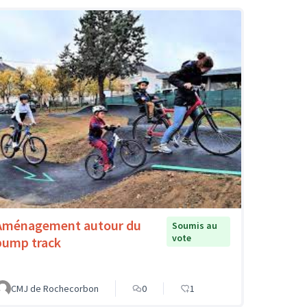
Aménagement autour du
Soumis au
vote
pump track
CMJ de Rochecorbon
0
1