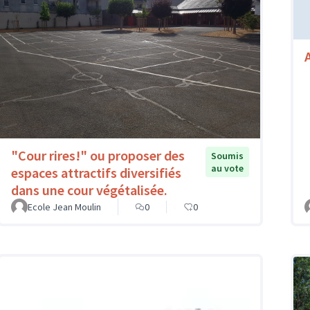
"Cour rires!" ou proposer des
Soumis
au vote
espaces attractifs diversifiés
dans une cour végétalisée.
Ecole Jean Moulin
0
0