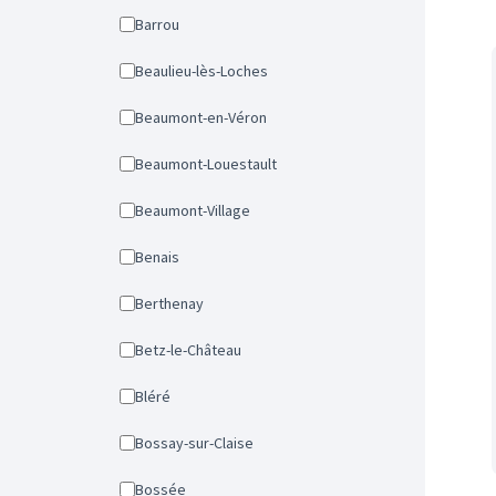
Barrou
Beaulieu-lès-Loches
Beaumont-en-Véron
Beaumont-Louestault
Beaumont-Village
Benais
Berthenay
Betz-le-Château
Bléré
Bossay-sur-Claise
Bossée