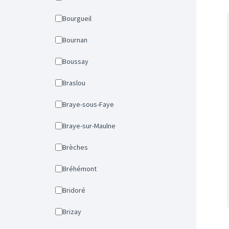
Bourgueil
Bournan
Boussay
Braslou
Braye-sous-Faye
Braye-sur-Maulne
Brèches
Bréhémont
Bridoré
Brizay