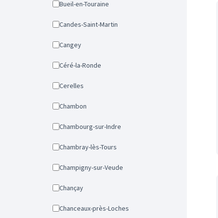
Bueil-en-Touraine
Candes-Saint-Martin
Cangey
Céré-la-Ronde
Cerelles
Chambon
Chambourg-sur-Indre
Chambray-lès-Tours
Champigny-sur-Veude
Chançay
Chanceaux-près-Loches