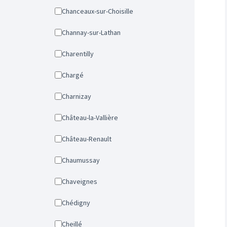
Chanceaux-sur-Choisille
Channay-sur-Lathan
Charentilly
Chargé
Charnizay
Château-la-Vallière
Château-Renault
Chaumussay
Chaveignes
Chédigny
Cheillé