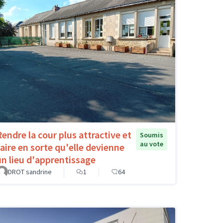
Rendre la cour plus attractive et
Soumis
au vote
faire en sorte qu'elle devienne
un lieu d'apprentissage
DROT sandrine
1
64