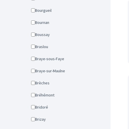
Bourgueil
Bournan
Boussay
Braslou
Braye-sous-Faye
Braye-sur-Maulne
Brèches
Bréhémont
Bridoré
Brizay