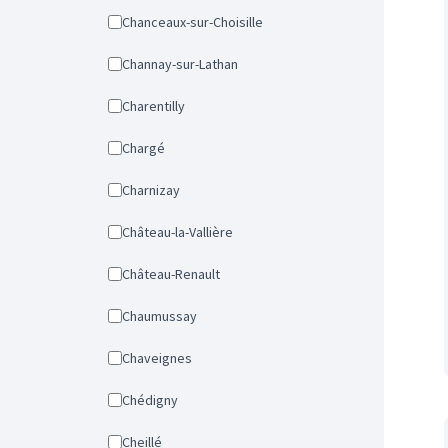
Chanceaux-sur-Choisille
Channay-sur-Lathan
Charentilly
Chargé
Charnizay
Château-la-Vallière
Château-Renault
Chaumussay
Chaveignes
Chédigny
Cheillé