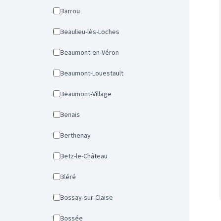
Barrou
Beaulieu-lès-Loches
Beaumont-en-Véron
Beaumont-Louestault
Beaumont-Village
Benais
Berthenay
Betz-le-Château
Bléré
Bossay-sur-Claise
Bossée