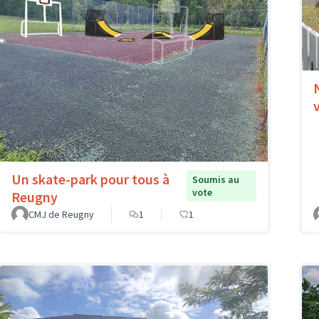
Un skate-park pour tous à
Soumis au
vote
Reugny
CMJ de Reugny
1
1