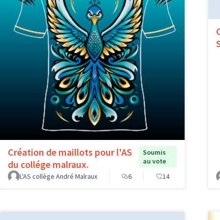
Création de maillots pour l'AS
Soumis
au vote
du collége malraux.
L'AS collège André Malraux
6
14