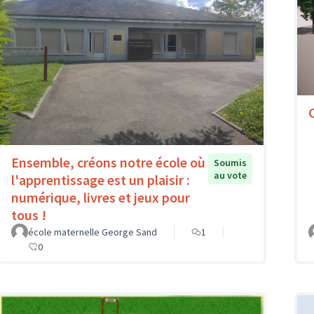
Ensemble, créons notre école où
Soumis
au vote
l'apprentissage est un plaisir :
numérique, livres et jeux pour
tous !
école maternelle George Sand
1
0