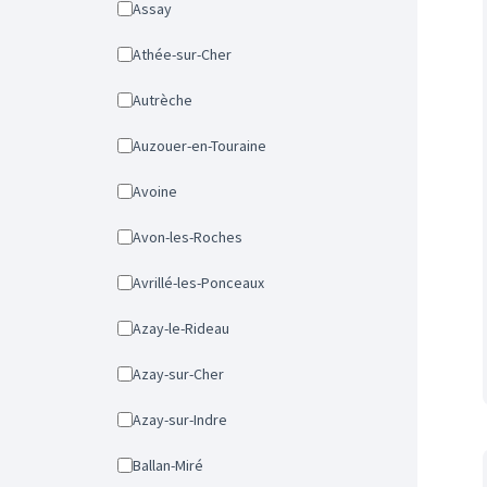
Assay
Athée-sur-Cher
Autrèche
Auzouer-en-Touraine
Avoine
Avon-les-Roches
Avrillé-les-Ponceaux
Azay-le-Rideau
Azay-sur-Cher
Azay-sur-Indre
Ballan-Miré