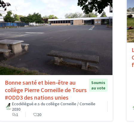
Bonne santé et bien-être au
Soumis
au vote
collège Pierre Corneille de Tours
#ODD3 des nations unies
Ecodélégué.e.s du collège Corneille / Corneille
2030
1
20