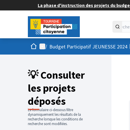
La phase d'instruction des projets du budget
Accueil
Menu principal
/
Budget Participatif JEUNESSE 2024
💡 Consulter
les projets
déposés
Le formulaire ci-dessous filtre
dynamiquement les résultats de la
recherche lorsque les conditions de
recherche sont modifiées.