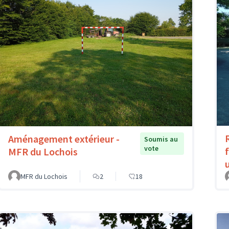
Aménagement extérieur -
Soumis au
vote
MFR du Lochois
MFR du Lochois
2
18