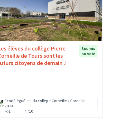
Les élèves du collège Pierre
Soumis
au vote
Corneille de Tours sont les
futurs citoyens de demain !
Ecodélégué.e.s du collège Corneille / Corneille
2030
1
10