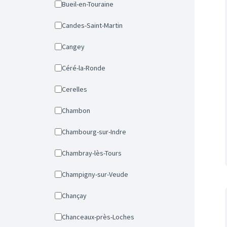
Bueil-en-Touraine
Candes-Saint-Martin
Cangey
Céré-la-Ronde
Cerelles
Chambon
Chambourg-sur-Indre
Chambray-lès-Tours
Champigny-sur-Veude
Chançay
Chanceaux-près-Loches