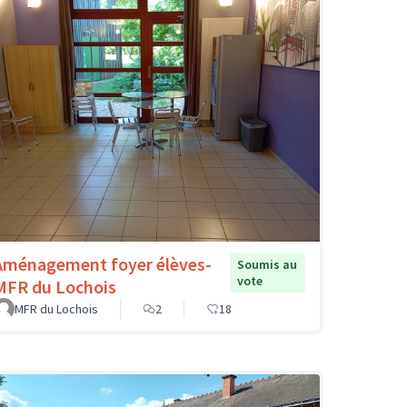
Aménagement foyer élèves-
Soumis au
vote
MFR du Lochois
MFR du Lochois
2
18