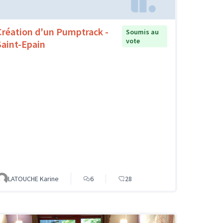
Création d'un Pumptrack -
Soumis au
vote
Saint-Epain
LATOUCHE Karine
6
28