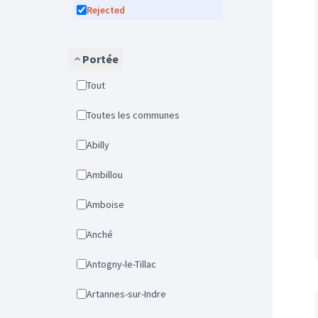
Rejected
Portée
Tout
Toutes les communes
Abilly
Ambillou
Amboise
Anché
Antogny-le-Tillac
Artannes-sur-Indre