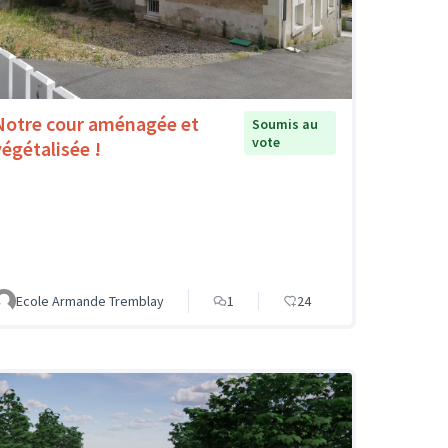
Notre cour aménagée et
Soumis au
vote
végétalisée !
Ecole Armande Tremblay
1
24