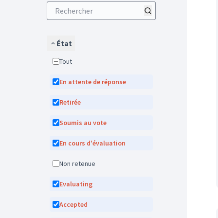
État
Tout
En attente de réponse
Retirée
Soumis au vote
En cours d'évaluation
Non retenue
Evaluating
Accepted