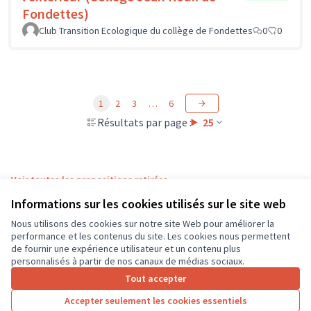
Fondettes)
Club Transition Ecologique du collège de Fondettes
0
0
1
2
3
…
6
Résultats par page :
25
Voir toutes les propositions retirées
Informations sur les cookies utilisés sur le site web
Nous utilisons des cookies sur notre site Web pour améliorer la
Conditions d'utilisation
performance et les contenus du site. Les cookies nous permettent
Paramètres des cookies
de fournir une expérience utilisateur et un contenu plus
CD37 sur X
CD37 sur Facebook
CD37 sur Instagram
CD37 sur YouTube
personnalisés à partir de nos canaux de médias sociaux.
(Lien externe)
(Lien externe)
(Lien externe)
(Lien externe)
Tout accepter
Accepter seulement les cookies essentiels