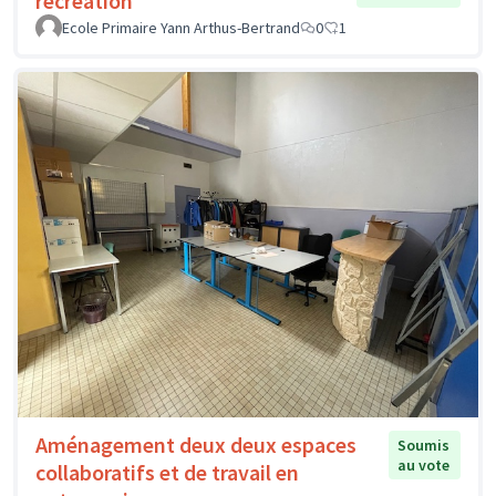
récréation
Ecole Primaire Yann Arthus-Bertrand
0
1
Aménagement deux deux espaces
Soumis
au vote
collaboratifs et de travail en