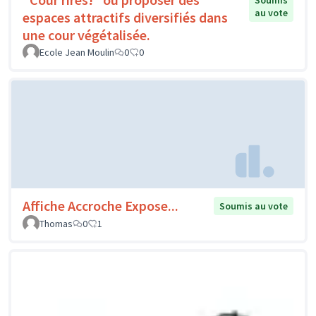
Soumis
au vote
espaces attractifs diversifiés dans
une cour végétalisée.
Ecole Jean Moulin
0
0
Affiche Accroche Expose...
Soumis au vote
Thomas
0
1