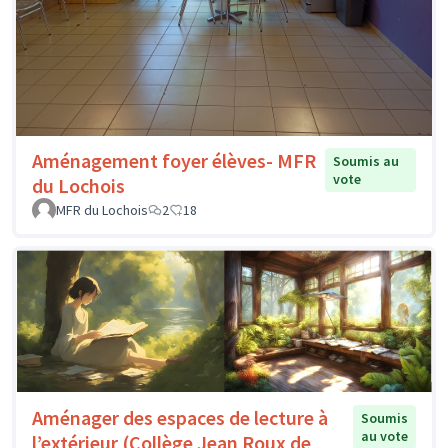
Aménagement foyer élèves- MFR
Soumis au
vote
du Lochois
MFR du Lochois
2
18
Aménager des espaces de lecture à
Soumis
au vote
l’extérieur (Collège Jean Roux de