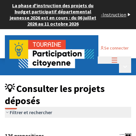
La phase d'instruction des projets du
budget participatif départemental
-
Instruction
jeunesse 2026 est en cours : du 06 juillet
2026 au 11 octobre 2026
Se connecter
Menu princi
Budget Participatif JEUNESSE 2024
/
Menu p
💡 Consulter les projets déposés
💡 Consulter les projets
déposés
Filtrer et rechercher
136 propositions