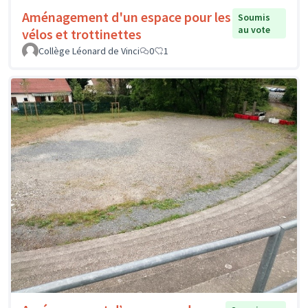
Aménagement d'un espace pour les
Soumis
au vote
vélos et trottinettes
Collège Léonard de Vinci
0
1