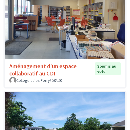
Aménagement d'un espace
Soumis au
vote
collaboratif au CDI
Collège Jules Ferry
0
0