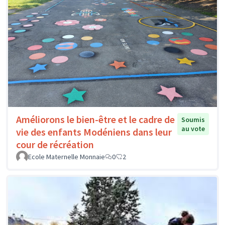
Améliorons le bien-être et le cadre de
Soumis
au vote
vie des enfants Modéniens dans leur
cour de récréation
Ecole Maternelle Monnaie
0
2