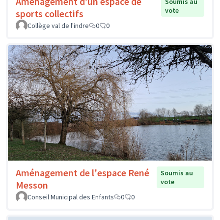
Aménagement d’un espace de
Soumis au
vote
sports collectifs
Collège val de l'indre
0
0
Aménagement de l'espace René
Soumis au
vote
Messon
Conseil Municipal des Enfants
0
0