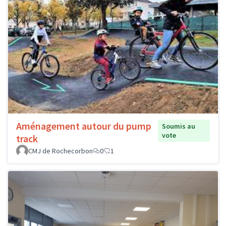
Aménagement autour du pump
Soumis au
vote
track
CMJ de Rochecorbon
0
1