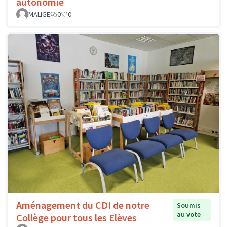
autonomie
MALIGE
0
0
Aménagement du CDI de notre
Soumis
au vote
Collège pour tous les Elèves