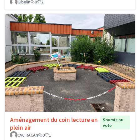
Gibelin
0
2
Aménagement du coin lecture en
Soumis au
vote
plein air
CVC RACAN
0
1