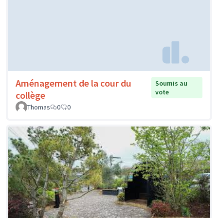
Aménagement de la cour du
Soumis au
vote
collège
Thomas
0
0