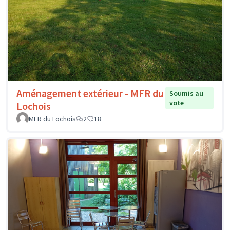
Aménagement extérieur - MFR du
Soumis au
vote
Lochois
MFR du Lochois
2
18