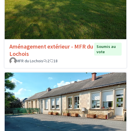
Aménagement extérieur - MFR du
Soumis au
vote
Lochois
MFR du Lochois
2
18