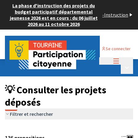
La phase d'instruction des projets du
budget participatif départemental
-
Instruction
jeunesse 2026 est en cours : du 06 juillet
2026 au 11 octobre 2026
Se connecter
Menu princi
Budget Participatif JEUNESSE 2024
/
Menu p
💡 Consulter les projets déposés
💡 Consulter les projets
déposés
Filtrer et rechercher
136 propositions