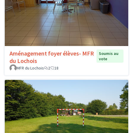
Aménagement foyer élèves- MFR
Soumis au
vote
du Lochois
MFR du Lochois
2
18