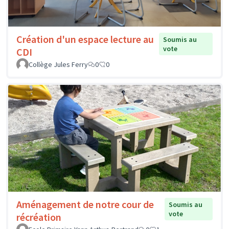
Création d'un espace lecture au
Soumis au
vote
CDI
Collège Jules Ferry
0
0
Aménagement de notre cour de
Soumis au
vote
récréation