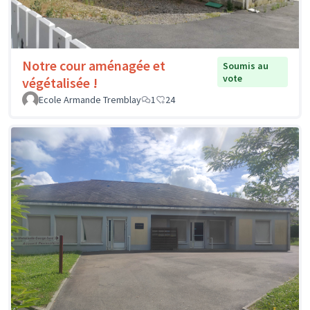
Notre cour aménagée et
Soumis au
vote
végétalisée !
Ecole Armande Tremblay
1
24