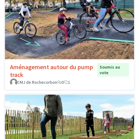
Aménagement autour du pump
Soumis au
vote
track
CMJ de Rochecorbon
0
1