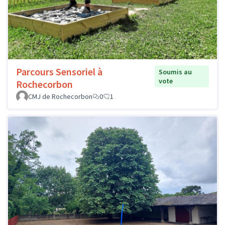
Parcours Sensoriel à
Soumis au
vote
Rochecorbon
CMJ de Rochecorbon
0
1