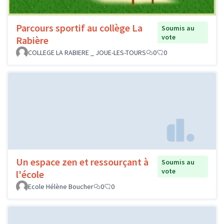
Parcours sportif au collège La
Soumis au
vote
Rabière
COLLEGE LA RABIERE _ JOUE-LES-TOURS
0
0
Un espace zen et ressourçant à
Soumis au
vote
l'école
Ecole Hélène Boucher
0
0