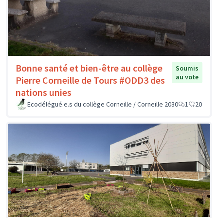
Bonne santé et bien-être au collège
Soumis
au vote
Pierre Corneille de Tours #ODD3 des
nations unies
Ecodélégué.e.s du collège Corneille / Corneille 2030
1
20