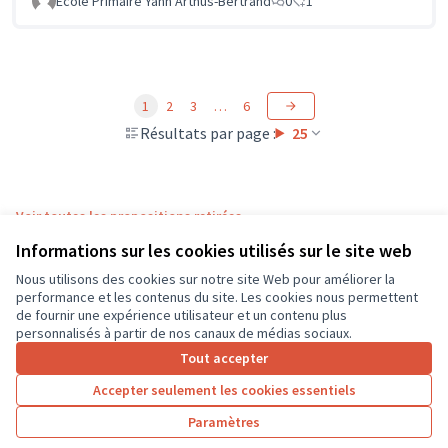
Ecole Primaire Yann Arthus-Bertrand
0
1
1
2
3
…
6
Résultats par page :
25
Voir toutes les propositions retirées
Informations sur les cookies utilisés sur le site web
Nous utilisons des cookies sur notre site Web pour améliorer la
Conditions d'utilisation
performance et les contenus du site. Les cookies nous permettent
Paramètres des cookies
de fournir une expérience utilisateur et un contenu plus
CD37 sur X
CD37 sur Facebook
CD37 sur Instagram
CD37 sur YouTube
personnalisés à partir de nos canaux de médias sociaux.
(Lien externe)
(Lien externe)
(Lien externe)
(Lien externe)
Tout accepter
Accepter seulement les cookies essentiels
Licence Cre
(Lien extern
Paramètres
(Lien externe)
Site réalisé grâce au
logiciel libre Decidim
.
(Lien externe)