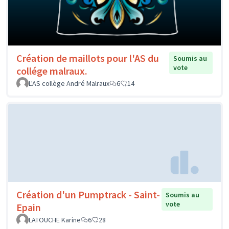
Création de maillots pour l'AS du
Soumis au
vote
collége malraux.
L'AS collège André Malraux
6
14
Création d'un Pumptrack - Saint-
Soumis au
vote
Epain
LATOUCHE Karine
6
28