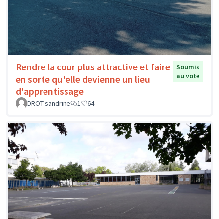
Rendre la cour plus attractive et faire
Soumis
au vote
en sorte qu'elle devienne un lieu
d'apprentissage
DROT sandrine
1
64