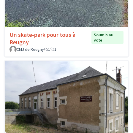
Un skate-park pour tous à
Soumis au
vote
Reugny
CMJ de Reugny
1
1