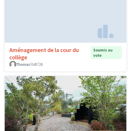
Aménagement de la cour du
Soumis au
vote
collège
Thomas
0
0