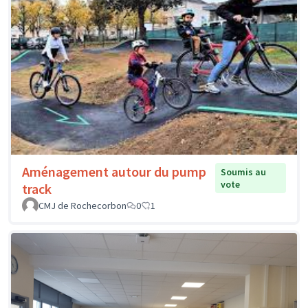
Aménagement autour du pump
Soumis au
vote
track
CMJ de Rochecorbon
0
1