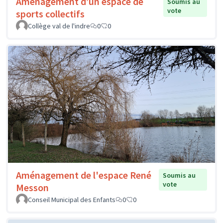
Aménagement d’un espace de
Soumis au
vote
sports collectifs
Collège val de l'indre
0
0
Aménagement de l'espace René
Soumis au
vote
Messon
Conseil Municipal des Enfants
0
0