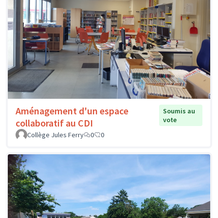
Aménagement d'un espace
Soumis au
vote
collaboratif au CDI
Collège Jules Ferry
0
0