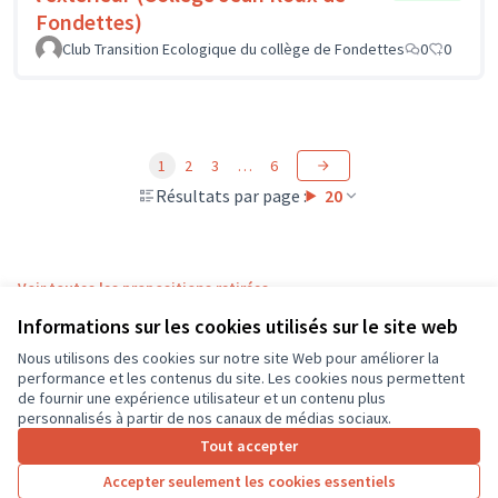
Fondettes)
Club Transition Ecologique du collège de Fondettes
0
0
1
2
3
…
6
Résultats par page :
20
Voir toutes les propositions retirées
Informations sur les cookies utilisés sur le site web
Nous utilisons des cookies sur notre site Web pour améliorer la
Conditions d'utilisation
performance et les contenus du site. Les cookies nous permettent
Paramètres des cookies
de fournir une expérience utilisateur et un contenu plus
CD37 sur X
CD37 sur Facebook
CD37 sur Instagram
CD37 sur YouTube
personnalisés à partir de nos canaux de médias sociaux.
(Lien externe)
(Lien externe)
(Lien externe)
(Lien externe)
Tout accepter
Accepter seulement les cookies essentiels