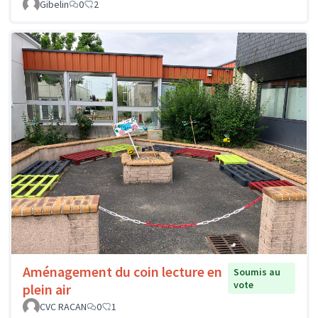
Gibelin
0
2
Aménagement du coin lecture en
Soumis au
vote
plein air
CVC RACAN
0
1