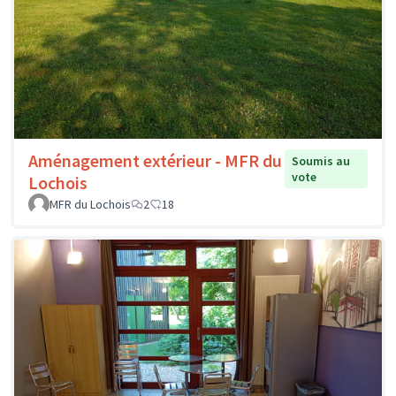
Aménagement extérieur - MFR du
Soumis au
vote
Lochois
MFR du Lochois
2
18