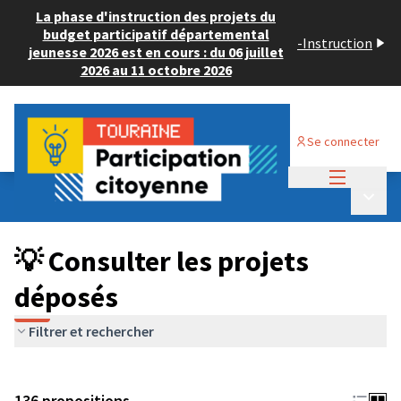
La phase d'instruction des projets du
budget participatif départemental
-
Instruction
jeunesse 2026 est en cours : du 06 juillet
2026 au 11 octobre 2026
Se connecter
Menu princi
Budget Participatif JEUNESSE 2024
/
Menu p
💡 Consulter les projets déposés
💡 Consulter les projets
déposés
Filtrer et rechercher
136 propositions