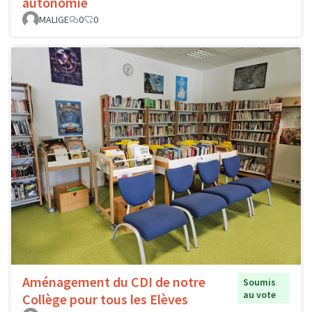
autonomie
MALIGE
0
0
Aménagement du CDI de notre
Soumis
au vote
Collège pour tous les Elèves