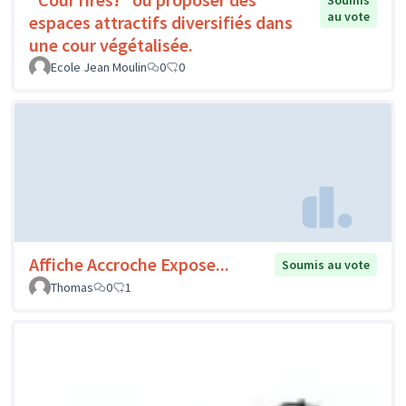
Soumis
au vote
espaces attractifs diversifiés dans
une cour végétalisée.
Ecole Jean Moulin
0
0
Affiche Accroche Expose...
Soumis au vote
Thomas
0
1