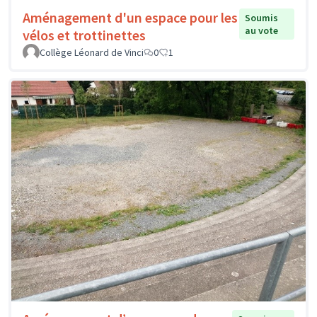
Aménagement d'un espace pour les
Soumis
au vote
vélos et trottinettes
Collège Léonard de Vinci
0
1