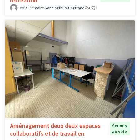
récréation
Ecole Primaire Yann Arthus-Bertrand
0
1
Aménagement deux deux espaces
Soumis
au vote
collaboratifs et de travail en