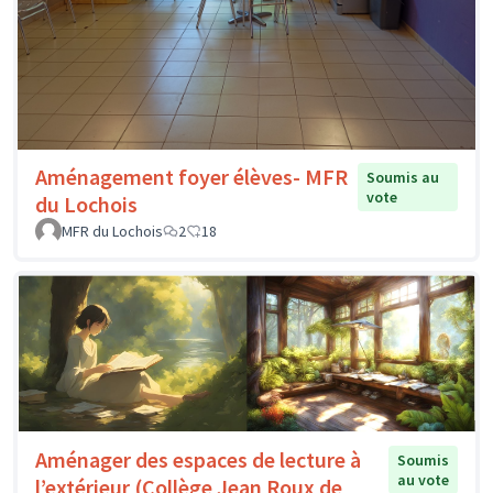
Aménagement foyer élèves- MFR
Soumis au
vote
du Lochois
MFR du Lochois
2
18
Aménager des espaces de lecture à
Soumis
au vote
l’extérieur (Collège Jean Roux de