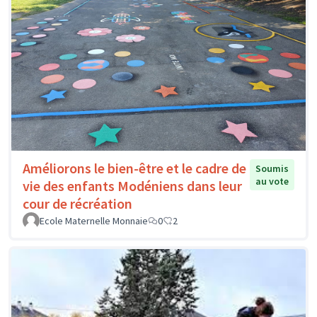
Améliorons le bien-être et le cadre de
Soumis
au vote
vie des enfants Modéniens dans leur
cour de récréation
Ecole Maternelle Monnaie
0
2