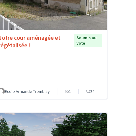
Notre cour aménagée et
Soumis au
vote
végétalisée !
Ecole Armande Tremblay
1
24