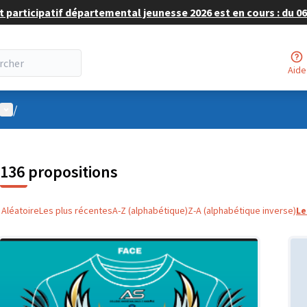
 participatif départemental jeunesse 2026 est en cours : du 06 
Aide
Menu utilisateur
/
136 propositions
Aléatoire
Les plus récentes
A-Z (alphabétique)
Z-A (alphabétique inverse)
Le