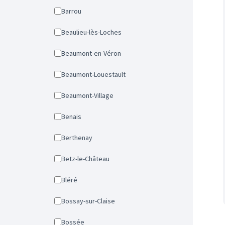
Barrou
Beaulieu-lès-Loches
Beaumont-en-Véron
Beaumont-Louestault
Beaumont-Village
Benais
Berthenay
Betz-le-Château
Bléré
Bossay-sur-Claise
Bossée