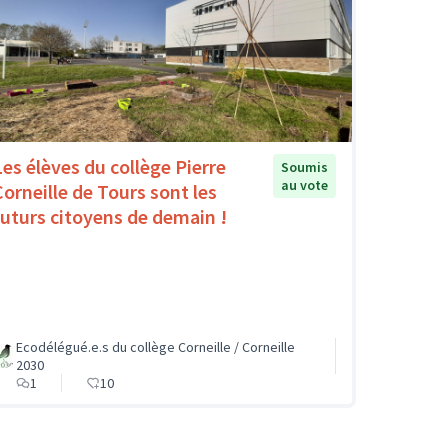
Les élèves du collège Pierre
Soumis
au vote
Corneille de Tours sont les
futurs citoyens de demain !
Ecodélégué.e.s du collège Corneille / Corneille
2030
1
10