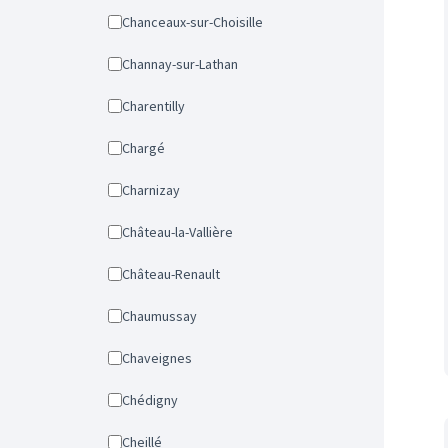
Chanceaux-sur-Choisille
Channay-sur-Lathan
Charentilly
Chargé
Charnizay
Château-la-Vallière
Château-Renault
Chaumussay
Chaveignes
Chédigny
Cheillé