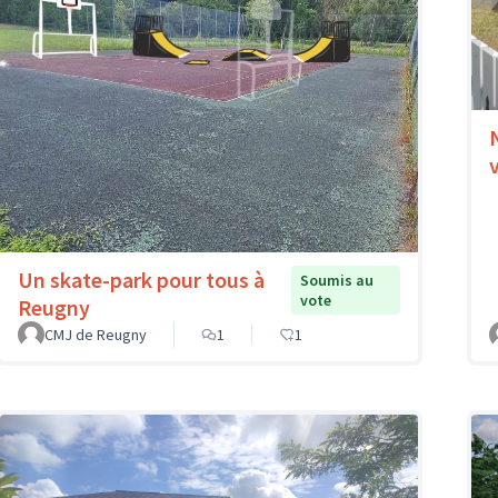
Un skate-park pour tous à
Soumis au
vote
Reugny
CMJ de Reugny
1
1