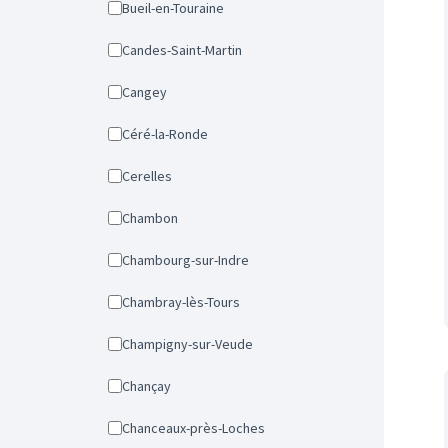
Bueil-en-Touraine
Candes-Saint-Martin
Cangey
Céré-la-Ronde
Cerelles
Chambon
Chambourg-sur-Indre
Chambray-lès-Tours
Champigny-sur-Veude
Chançay
Chanceaux-près-Loches