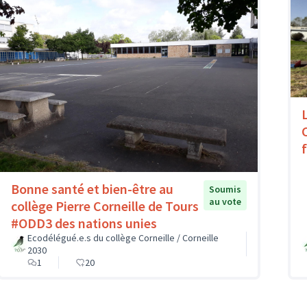
Bonne santé et bien-être au
Soumis
au vote
collège Pierre Corneille de Tours
#ODD3 des nations unies
Ecodélégué.e.s du collège Corneille / Corneille
2030
1
20