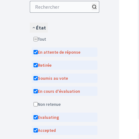
État
Tout
En attente de réponse
Retirée
Soumis au vote
En cours d'évaluation
Non retenue
Evaluating
Accepted