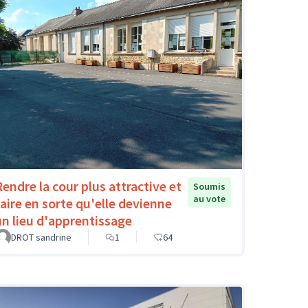
Rendre la cour plus attractive et
Soumis
au vote
faire en sorte qu'elle devienne
un lieu d'apprentissage
DROT sandrine
1
64