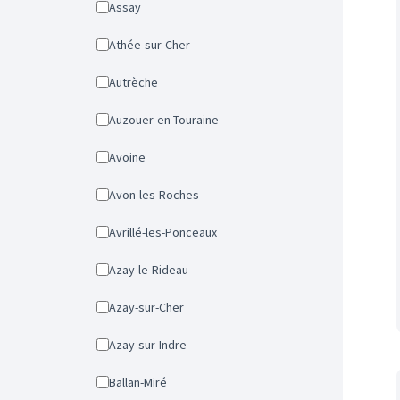
Assay
Athée-sur-Cher
Autrèche
Auzouer-en-Touraine
Avoine
Avon-les-Roches
Avrillé-les-Ponceaux
Azay-le-Rideau
Azay-sur-Cher
Azay-sur-Indre
Ballan-Miré