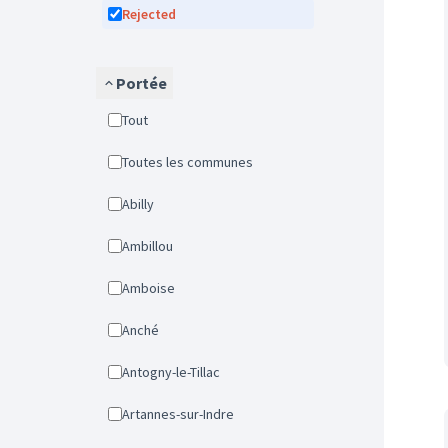
Rejected
Portée
Tout
Toutes les communes
Abilly
Ambillou
Amboise
Anché
Antogny-le-Tillac
Artannes-sur-Indre