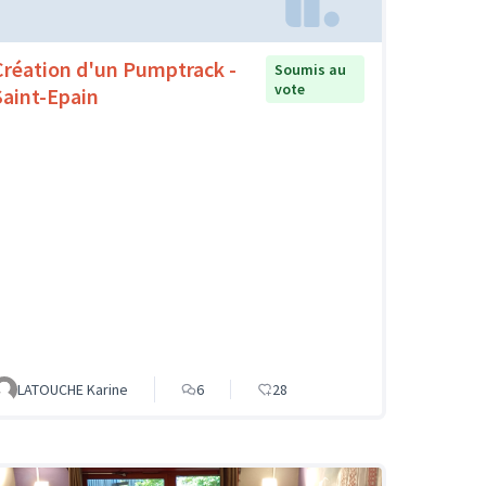
Création d'un Pumptrack -
Soumis au
vote
Saint-Epain
LATOUCHE Karine
6
28