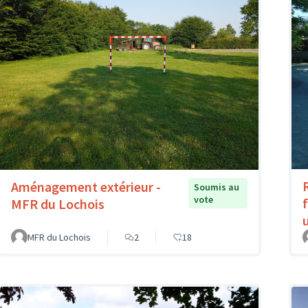
Aménagement extérieur -
Soumis au
vote
MFR du Lochois
MFR du Lochois
2
18