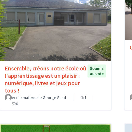
Ensemble, créons notre école où
Soumis
au vote
l'apprentissage est un plaisir :
numérique, livres et jeux pour
tous !
école maternelle George Sand
1
0