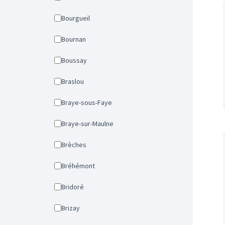
Bourgueil
Bournan
Boussay
Braslou
Braye-sous-Faye
Braye-sur-Maulne
Brèches
Bréhémont
Bridoré
Brizay