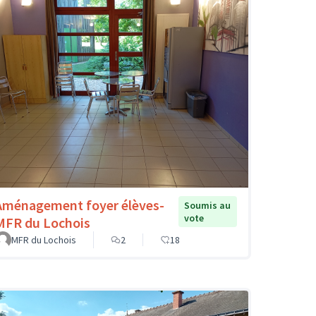
Aménagement foyer élèves-
Soumis au
vote
MFR du Lochois
MFR du Lochois
2
18