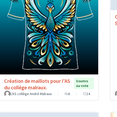
Création de maillots pour l'AS
Soumis
au vote
du collége malraux.
L'AS collège André Malraux
6
14