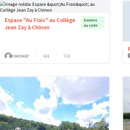
Espace "Au Frais" au Collège
Soumis
au vote
Jean Zay à Chinon
FOUCAULT
1
2