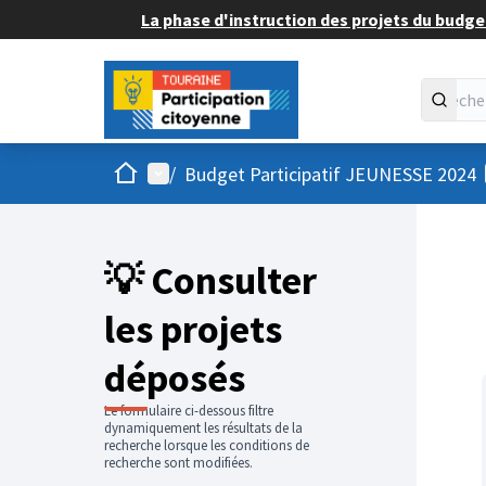
La phase d'instruction des projets du budget
Accueil
Menu principal
/
Budget Participatif JEUNESSE 2024
💡 Consulter
les projets
déposés
Le formulaire ci-dessous filtre
dynamiquement les résultats de la
recherche lorsque les conditions de
recherche sont modifiées.