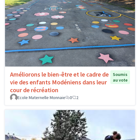
Améliorons le bien-être et le cadre de
Soumis
au vote
vie des enfants Modéniens dans leur
cour de récréation
Ecole Maternelle Monnaie
0
2