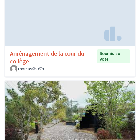
Aménagement de la cour du
Soumis au
vote
collège
Thomas
0
0