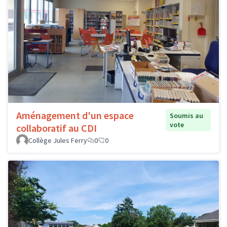
Aménagement d'un espace
Soumis au
vote
collaboratif au CDI
Collège Jules Ferry
0
0