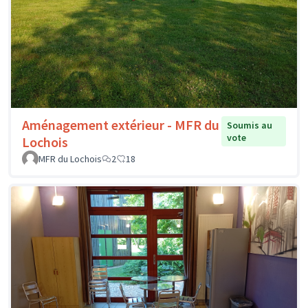
Aménagement extérieur - MFR du
Soumis au
vote
Lochois
MFR du Lochois
2
18