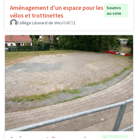
Aménagement d'un espace pour les
Soumis
au vote
vélos et trottinettes
Collège Léonard de Vinci
0
1