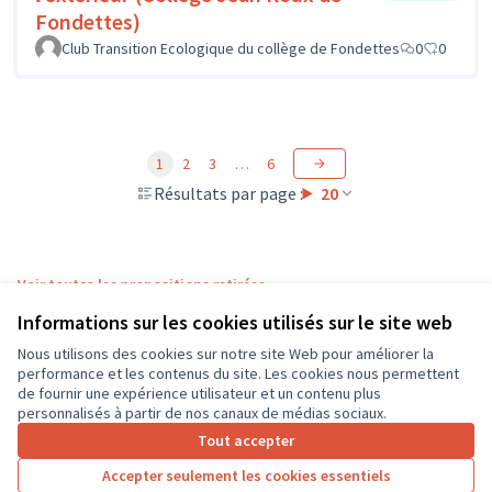
Fondettes)
Club Transition Ecologique du collège de Fondettes
0
0
1
2
3
…
6
Résultats par page :
20
Voir toutes les propositions retirées
Informations sur les cookies utilisés sur le site web
Nous utilisons des cookies sur notre site Web pour améliorer la
Conditions d'utilisation
performance et les contenus du site. Les cookies nous permettent
Paramètres des cookies
de fournir une expérience utilisateur et un contenu plus
CD37 sur X
CD37 sur Facebook
CD37 sur Instagram
CD37 sur YouTube
personnalisés à partir de nos canaux de médias sociaux.
(Lien externe)
(Lien externe)
(Lien externe)
(Lien externe)
Tout accepter
Accepter seulement les cookies essentiels