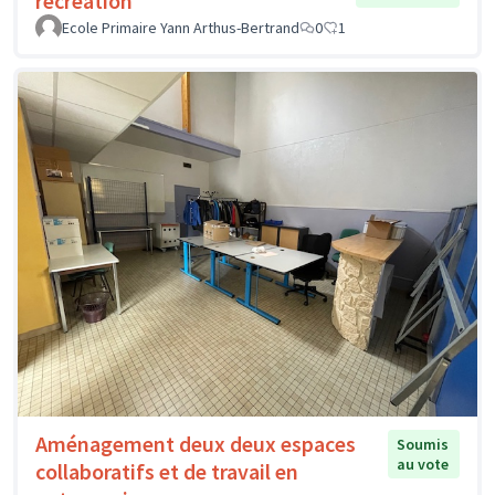
récréation
Ecole Primaire Yann Arthus-Bertrand
0
1
Aménagement deux deux espaces
Soumis
au vote
collaboratifs et de travail en