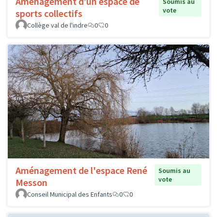
Aménagement d’un espace de
Soumis au
vote
sports collectifs
Collège val de l'indre
0
0
Aménagement de l'espace René
Soumis au
vote
Messon
Conseil Municipal des Enfants
0
0