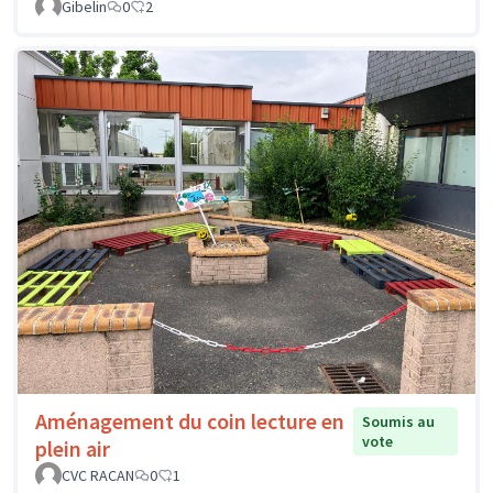
Gibelin
0
2
Aménagement du coin lecture en
Soumis au
vote
plein air
CVC RACAN
0
1