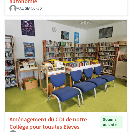
autonomie
MALIGE
0
0
Aménagement du CDI de notre
Soumis
au vote
Collège pour tous les Elèves