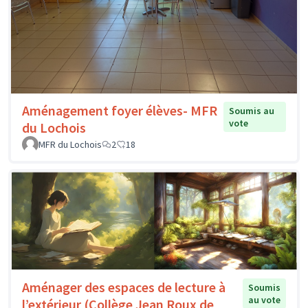
Aménagement foyer élèves- MFR
Soumis au
vote
du Lochois
MFR du Lochois
2
18
Aménager des espaces de lecture à
Soumis
au vote
l’extérieur (Collège Jean Roux de