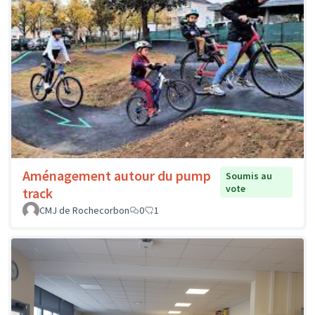
Aménagement autour du pump
Soumis au
vote
track
CMJ de Rochecorbon
0
1