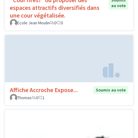
Soumis
au vote
espaces attractifs diversifiés dans
une cour végétalisée.
Ecole Jean Moulin
0
0
Affiche Accroche Expose...
Soumis au vote
Thomas
0
1