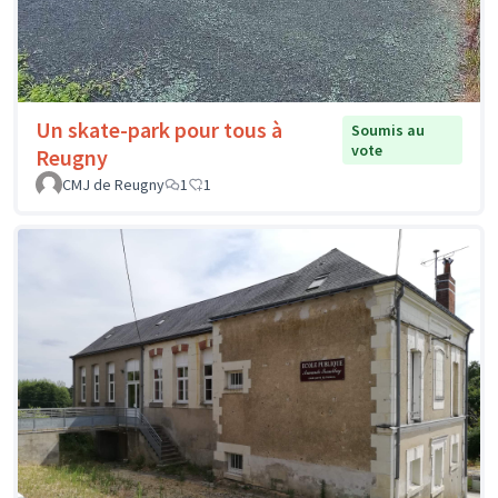
Un skate-park pour tous à
Soumis au
vote
Reugny
CMJ de Reugny
1
1