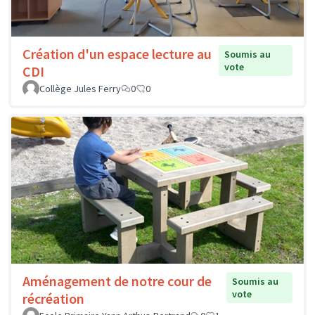
Création d'un espace lecture au
Soumis au
vote
CDI
Collège Jules Ferry
0
0
Aménagement de notre cour de
Soumis au
vote
récréation