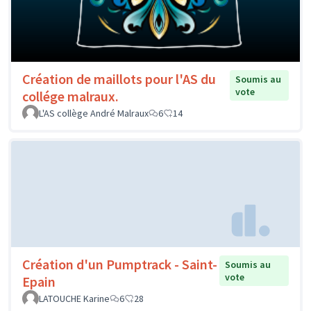
Création de maillots pour l'AS du
Soumis au
vote
collége malraux.
L'AS collège André Malraux
6
14
Création d'un Pumptrack - Saint-
Soumis au
vote
Epain
LATOUCHE Karine
6
28