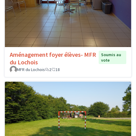
Aménagement foyer élèves- MFR
Soumis au
vote
du Lochois
MFR du Lochois
2
18