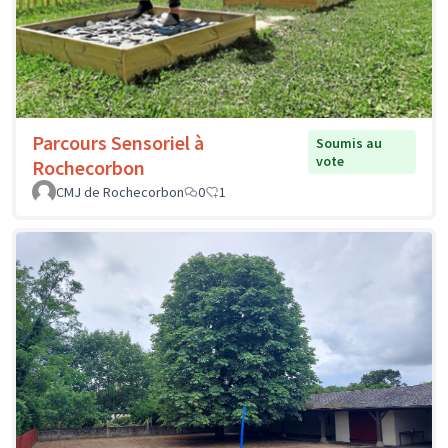
Parcours Sensoriel à
Soumis au
vote
Rochecorbon
CMJ de Rochecorbon
0
1