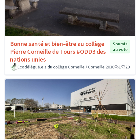
Bonne santé et bien-être au collège
Soumis
au vote
Pierre Corneille de Tours #ODD3 des
nations unies
Ecodélégué.e.s du collège Corneille / Corneille 2030
1
20