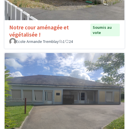
Notre cour aménagée et
Soumis au
vote
végétalisée !
Ecole Armande Tremblay
1
24