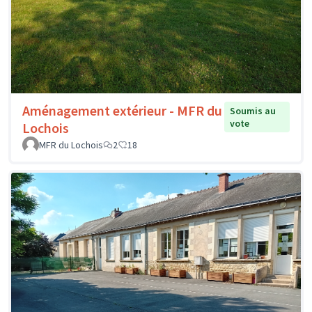
Aménagement extérieur - MFR du
Soumis au
vote
Lochois
MFR du Lochois
2
18