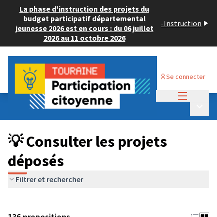
La phase d'instruction des projets du
budget participatif départemental
-
Instruction
jeunesse 2026 est en cours : du 06 juillet
2026 au 11 octobre 2026
Se connecter
Menu princi
Budget Participatif JEUNESSE 2024
/
Menu p
💡 Consulter les projets déposés
💡 Consulter les projets
déposés
Filtrer et rechercher
136 propositions