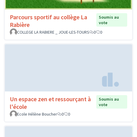
Parcours sportif au collège La
Soumis au
vote
Rabière
COLLEGE LA RABIERE _ JOUE-LES-TOURS
0
0
Un espace zen et ressourçant à
Soumis au
vote
l'école
Ecole Hélène Boucher
0
0