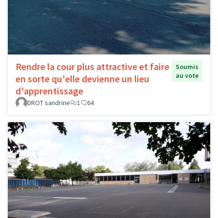
Rendre la cour plus attractive et faire
Soumis
au vote
en sorte qu'elle devienne un lieu
d'apprentissage
DROT sandrine
1
64