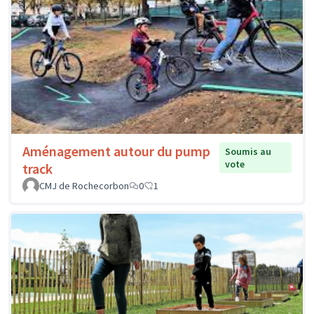
Aménagement autour du pump
Soumis au
vote
track
CMJ de Rochecorbon
0
1