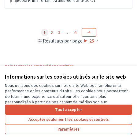
Ecole Primaire Yann Arthus-Bertrand
0
1
1
2
3
…
6
Résultats par page :
25
Voir toutes les propositions retirées
Informations sur les cookies utilisés sur le site web
Nous utilisons des cookies sur notre site Web pour améliorer la
Conditions d'utilisation
performance et les contenus du site. Les cookies nous permettent
Paramètres des cookies
de fournir une expérience utilisateur et un contenu plus
CD37 sur X
CD37 sur Facebook
CD37 sur Instagram
CD37 sur YouTube
personnalisés à partir de nos canaux de médias sociaux.
(Lien externe)
(Lien externe)
(Lien externe)
(Lien externe)
Tout accepter
Accepter seulement les cookies essentiels
Licence Cre
(Lien extern
Paramètres
(Lien externe)
Site réalisé grâce au
logiciel libre Decidim
.
(Lien externe)