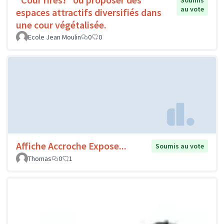
Soumis
au vote
espaces attractifs diversifiés dans
une cour végétalisée.
Ecole Jean Moulin
0
0
Affiche Accroche Expose...
Soumis au vote
Thomas
0
1