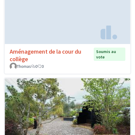
Aménagement de la cour du
Soumis au
vote
collège
Thomas
0
0