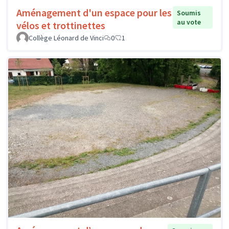
Aménagement d'un espace pour les
Soumis
au vote
vélos et trottinettes
Collège Léonard de Vinci
0
1