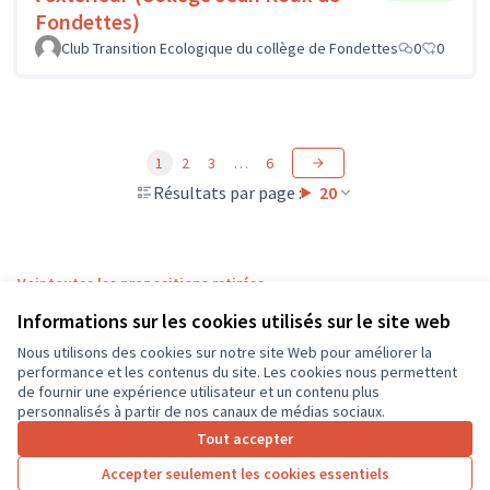
Fondettes)
Club Transition Ecologique du collège de Fondettes
0
0
1
2
3
…
6
Résultats par page :
20
Voir toutes les propositions retirées
Informations sur les cookies utilisés sur le site web
Nous utilisons des cookies sur notre site Web pour améliorer la
Conditions d'utilisation
performance et les contenus du site. Les cookies nous permettent
Paramètres des cookies
de fournir une expérience utilisateur et un contenu plus
CD37 sur X
CD37 sur Facebook
CD37 sur Instagram
CD37 sur YouTube
personnalisés à partir de nos canaux de médias sociaux.
(Lien externe)
(Lien externe)
(Lien externe)
(Lien externe)
Tout accepter
Accepter seulement les cookies essentiels