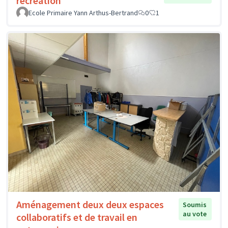
récréation
Ecole Primaire Yann Arthus-Bertrand
0
1
Aménagement deux deux espaces
Soumis
au vote
collaboratifs et de travail en