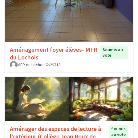
Aménagement foyer élèves- MFR
Soumis au
vote
du Lochois
MFR du Lochois
2
18
Aménager des espaces de lecture à
Soumis
au vote
l’extérieur (Collège Jean Roux de