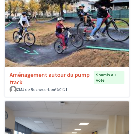
Aménagement autour du pump
Soumis au
vote
track
CMJ de Rochecorbon
0
1