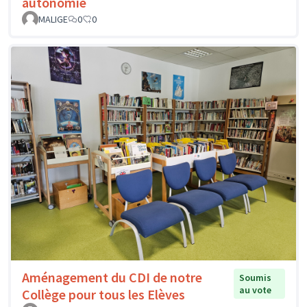
autonomie
MALIGE
0
0
Aménagement du CDI de notre
Soumis
au vote
Collège pour tous les Elèves