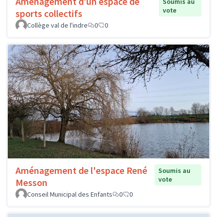
Aménagement d’un espace de
Soumis au
vote
sports collectifs
Collège val de l'indre
0
0
Aménagement de l'espace René
Soumis au
vote
Messon
Conseil Municipal des Enfants
0
0