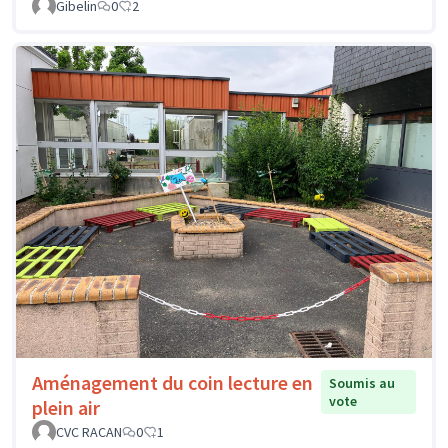
Gibelin
0
2
Aménagement du coin lecture en
Soumis au
vote
plein air
CVC RACAN
0
1