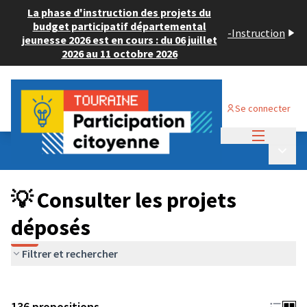
La phase d'instruction des projets du
budget participatif départemental
-
Instruction
jeunesse 2026 est en cours : du 06 juillet
2026 au 11 octobre 2026
Se connecter
Menu princi
Budget Participatif JEUNESSE 2024
/
Menu p
💡 Consulter les projets déposés
💡 Consulter les projets
déposés
Filtrer et rechercher
136 propositions