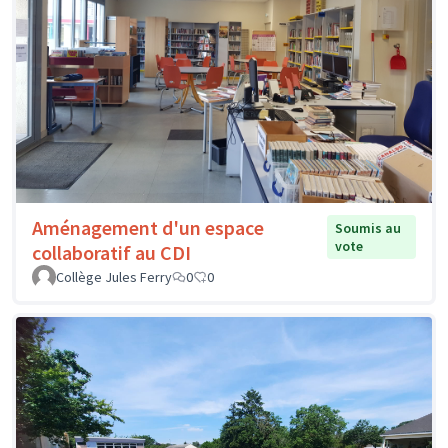
Aménagement d'un espace
Soumis au
vote
collaboratif au CDI
Collège Jules Ferry
0
0