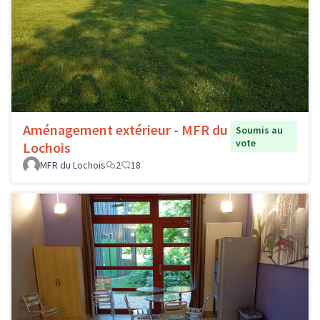
Aménagement extérieur - MFR du
Soumis au
vote
Lochois
MFR du Lochois
2
18