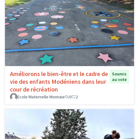
Améliorons le bien-être et le cadre de
Soumis
au vote
vie des enfants Modéniens dans leur
cour de récréation
Ecole Maternelle Monnaie
0
2