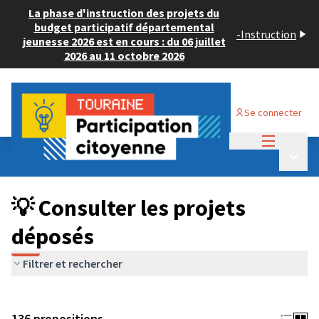
La phase d'instruction des projets du
budget participatif départemental
-
Instruction
jeunesse 2026 est en cours : du 06 juillet
2026 au 11 octobre 2026
Se connecter
Menu princi
Budget Participatif JEUNESSE 2024
/
Menu p
💡 Consulter les projets déposés
💡 Consulter les projets
déposés
Filtrer et rechercher
136 propositions