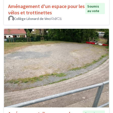
Aménagement d'un espace pour les
Soumis
au vote
vélos et trottinettes
Collège Léonard de Vinci
0
1