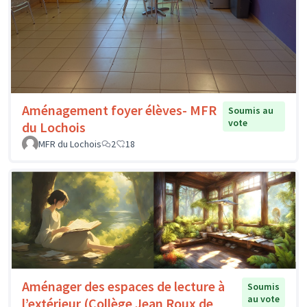
Aménagement foyer élèves- MFR
Soumis au
vote
du Lochois
MFR du Lochois
2
18
Aménager des espaces de lecture à
Soumis
au vote
l’extérieur (Collège Jean Roux de