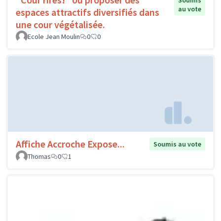
Soumis
au vote
espaces attractifs diversifiés dans
une cour végétalisée.
Ecole Jean Moulin
0
0
Affiche Accroche Expose...
Soumis au vote
Thomas
0
1