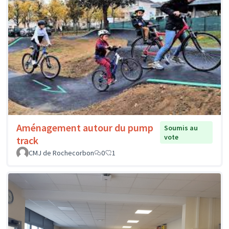
Aménagement autour du pump
Soumis au
vote
track
CMJ de Rochecorbon
0
1