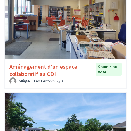
Aménagement d'un espace
Soumis au
vote
collaboratif au CDI
Collège Jules Ferry
0
0