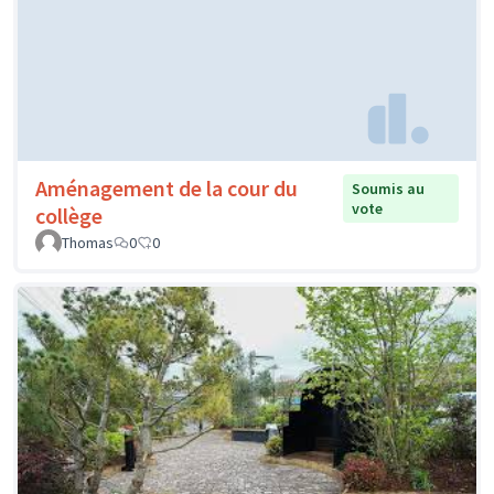
Aménagement de la cour du
Soumis au
vote
collège
Thomas
0
0