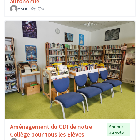
autonomie
MALIGE
0
0
Aménagement du CDI de notre
Soumis
au vote
Collège pour tous les Elèves