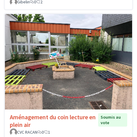
Gibelin
0
2
Aménagement du coin lecture en
Soumis au
vote
plein air
CVC RACAN
0
1