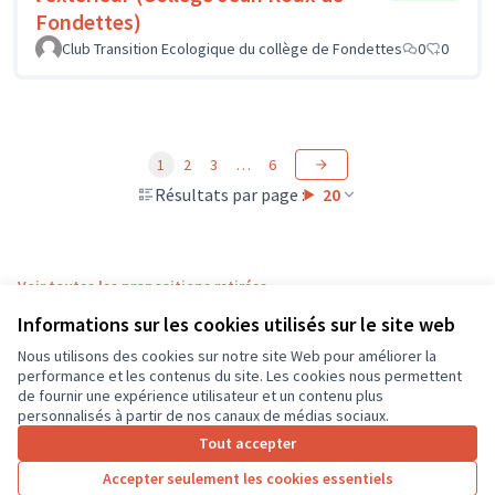
Fondettes)
Club Transition Ecologique du collège de Fondettes
0
0
1
2
3
…
6
Résultats par page :
20
Voir toutes les propositions retirées
Informations sur les cookies utilisés sur le site web
Nous utilisons des cookies sur notre site Web pour améliorer la
Conditions d'utilisation
performance et les contenus du site. Les cookies nous permettent
Paramètres des cookies
de fournir une expérience utilisateur et un contenu plus
CD37 sur X
CD37 sur Facebook
CD37 sur Instagram
CD37 sur YouTube
personnalisés à partir de nos canaux de médias sociaux.
(Lien externe)
(Lien externe)
(Lien externe)
(Lien externe)
Tout accepter
Accepter seulement les cookies essentiels