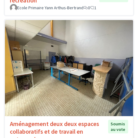
récréation
Ecole Primaire Yann Arthus-Bertrand
0
1
Aménagement deux deux espaces
Soumis
au vote
collaboratifs et de travail en