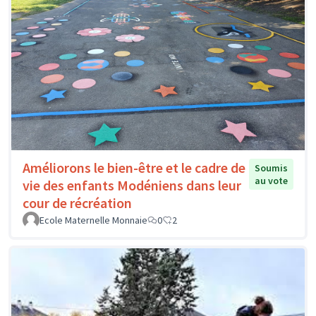
Améliorons le bien-être et le cadre de
Soumis
au vote
vie des enfants Modéniens dans leur
cour de récréation
Ecole Maternelle Monnaie
0
2