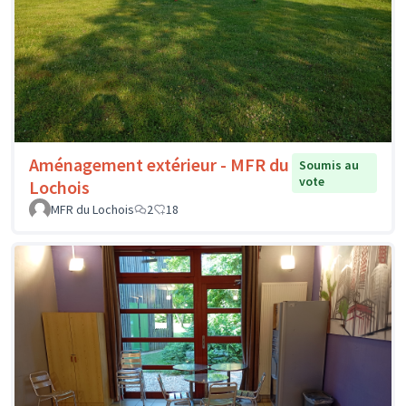
Aménagement extérieur - MFR du
Soumis au
vote
Lochois
MFR du Lochois
2
18