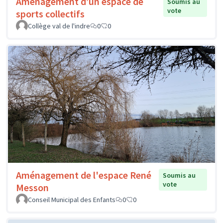
Aménagement d’un espace de
Soumis au
vote
sports collectifs
Collège val de l'indre
0
0
Aménagement de l'espace René
Soumis au
vote
Messon
Conseil Municipal des Enfants
0
0