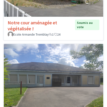
Notre cour aménagée et
Soumis au
vote
végétalisée !
Ecole Armande Tremblay
1
24