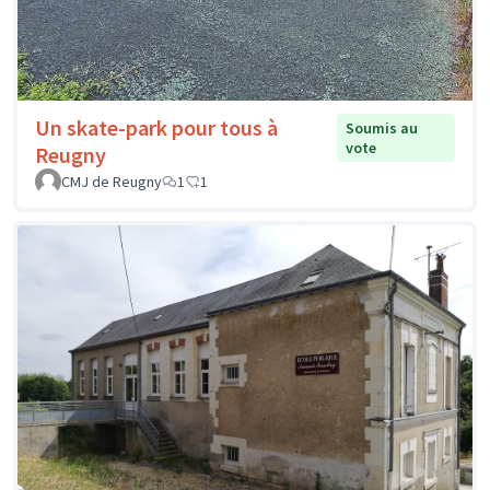
Un skate-park pour tous à
Soumis au
vote
Reugny
CMJ de Reugny
1
1