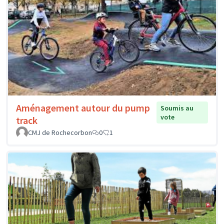
Aménagement autour du pump
Soumis au
vote
track
CMJ de Rochecorbon
0
1