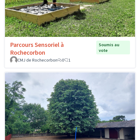
Parcours Sensoriel à
Soumis au
vote
Rochecorbon
CMJ de Rochecorbon
0
1