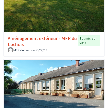
Aménagement extérieur - MFR du
Soumis au
vote
Lochois
MFR du Lochois
2
18