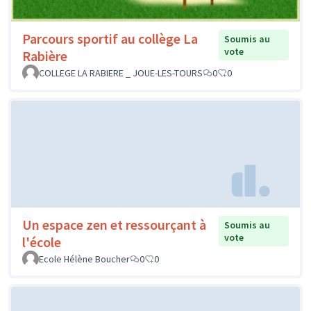
Parcours sportif au collège La
Soumis au
vote
Rabière
COLLEGE LA RABIERE _ JOUE-LES-TOURS
0
0
Un espace zen et ressourçant à
Soumis au
vote
l'école
Ecole Hélène Boucher
0
0