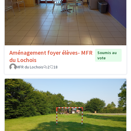
Aménagement foyer élèves- MFR
Soumis au
vote
du Lochois
MFR du Lochois
2
18