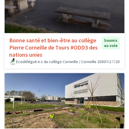
Bonne santé et bien-être au collège
Soumis
au vote
Pierre Corneille de Tours #ODD3 des
nations unies
Ecodélégué.e.s du collège Corneille / Corneille 2030
1
20