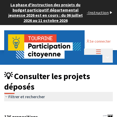
La phase d'instruction des projets du
budget participatif départemental
-
Instruction
jeunesse 2026 est en cours : du 06 juillet
2026 au 11 octobre 2026
Se connecter
Menu princi
Budget Participatif JEUNESSE 2024
/
Menu p
💡 Consulter les projets déposés
💡 Consulter les projets
déposés
Filtrer et rechercher
136 propositions