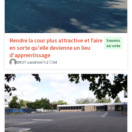
Rendre la cour plus attractive et faire
Soumis
au vote
en sorte qu'elle devienne un lieu
d'apprentissage
DROT sandrine
1
64