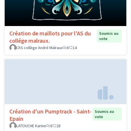
Création de maillots pour l'AS du
Soumis au
vote
collége malraux.
L'AS collège André Malraux
6
14
Création d'un Pumptrack - Saint-
Soumis au
vote
Epain
LATOUCHE Karine
6
28