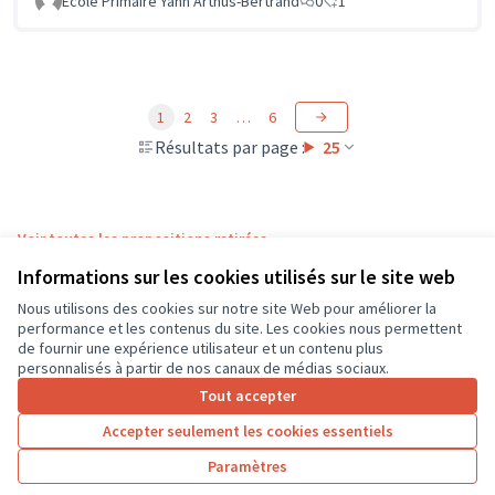
Ecole Primaire Yann Arthus-Bertrand
0
1
1
2
3
…
6
Résultats par page :
25
Voir toutes les propositions retirées
Informations sur les cookies utilisés sur le site web
Nous utilisons des cookies sur notre site Web pour améliorer la
Conditions d'utilisation
performance et les contenus du site. Les cookies nous permettent
Paramètres des cookies
de fournir une expérience utilisateur et un contenu plus
CD37 sur X
CD37 sur Facebook
CD37 sur Instagram
CD37 sur YouTube
personnalisés à partir de nos canaux de médias sociaux.
(Lien externe)
(Lien externe)
(Lien externe)
(Lien externe)
Tout accepter
Accepter seulement les cookies essentiels
Licence Cre
(Lien extern
Paramètres
(Lien externe)
Site réalisé grâce au
logiciel libre Decidim
.
(Lien externe)