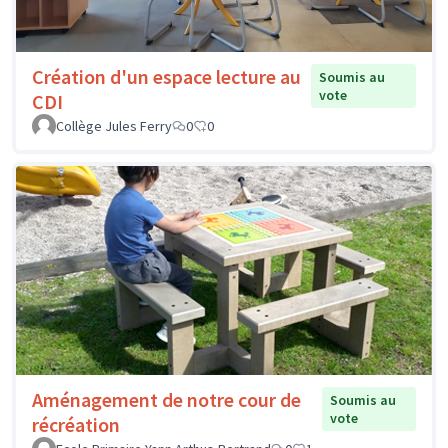
Création d'un espace lecture au
Soumis au
vote
CDI
Collège Jules Ferry
0
0
Aménagement de notre cour de
Soumis au
vote
récréation