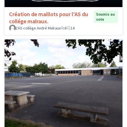
Création de maillots pour l'AS du
Soumis au
vote
collége malraux.
L'AS collège André Malraux
6
14