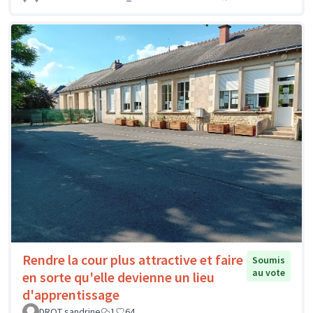
Rendre la cour plus attractive et faire
Soumis
au vote
en sorte qu'elle devienne un lieu
d'apprentissage
DROT sandrine
1
64