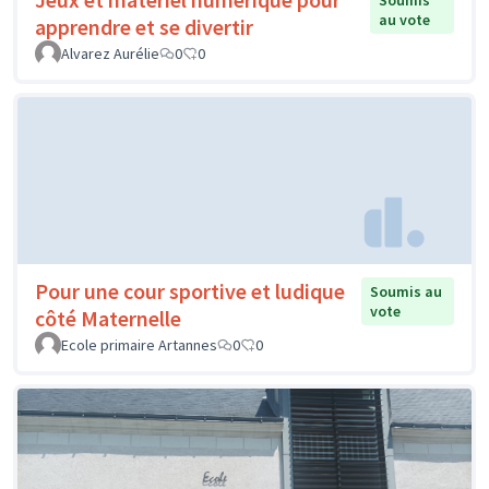
Soumis
au vote
apprendre et se divertir
Alvarez Aurélie
0
0
Pour une cour sportive et ludique
Soumis au
vote
côté Maternelle
Ecole primaire Artannes
0
0