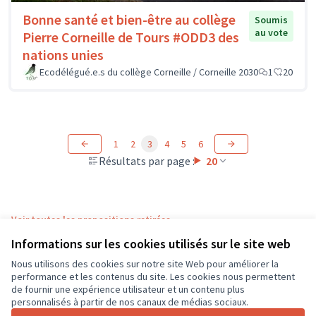
Bonne santé et bien-être au collège
Soumis
au vote
Pierre Corneille de Tours #ODD3 des
nations unies
Ecodélégué.e.s du collège Corneille / Corneille 2030
1
20
1
2
3
4
5
6
Résultats par page :
20
Voir toutes les propositions retirées
Informations sur les cookies utilisés sur le site web
Nous utilisons des cookies sur notre site Web pour améliorer la
Conditions d'utilisation
performance et les contenus du site. Les cookies nous permettent
Paramètres des cookies
de fournir une expérience utilisateur et un contenu plus
CD37 sur X
CD37 sur Facebook
CD37 sur Instagram
CD37 sur YouTube
personnalisés à partir de nos canaux de médias sociaux.
(Lien externe)
(Lien externe)
(Lien externe)
(Lien externe)