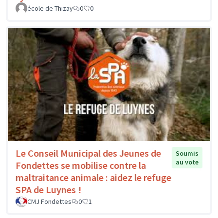
école de Thizay
0
0
Le Conseil Municipal des Jeunes de
Soumis
au vote
Fondettes se mobilise contre la
maltraitance animale : aidez le refuge
SPA de Luynes !
CMJ Fondettes
0
1