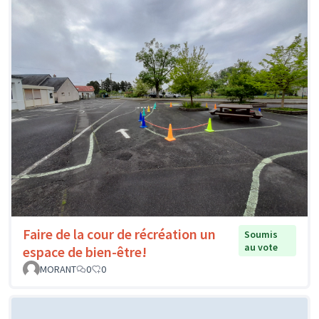
Faire de la cour de récréation un
Soumis
au vote
espace de bien-être!
MORANT
0
0