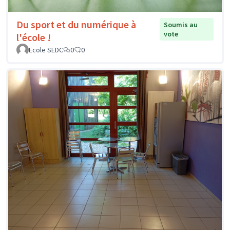
Du sport et du numérique à
Soumis au
vote
l'école !
Ecole SEDC
0
0