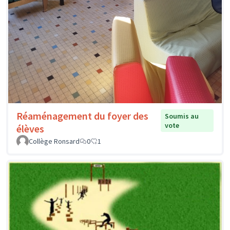
Réaménagement du foyer des
Soumis au
vote
élèves
Collège Ronsard
0
1