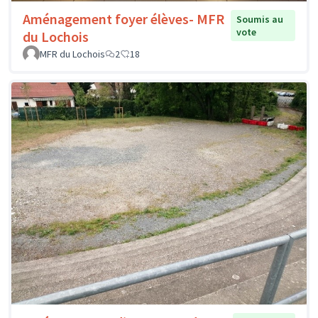
Aménagement foyer élèves- MFR
Soumis au
vote
du Lochois
MFR du Lochois
2
18