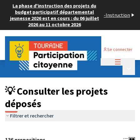
La phase d'instruction des projets du
budget participatif départemental
-
Instruction
jeunesse 2026 est en cours : du 06 juillet
2026 au 11 octobre 2026
Se connecter
Menu princi
Budget Participatif JEUNESSE 2024
/
Menu p
💡 Consulter les projets déposés
💡 Consulter les projets
déposés
Filtrer et rechercher
136 propositions