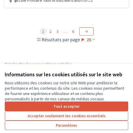
Ecole Primaire Yann Arthus-Bertrand
0
1
1
2
3
…
6
Résultats par page :
25
Voir toutes les propositions retirées
Informations sur les cookies utilisés sur le site web
Nous utilisons des cookies sur notre site Web pour améliorer la
Conditions d'utilisation
performance et les contenus du site. Les cookies nous permettent
Paramètres des cookies
de fournir une expérience utilisateur et un contenu plus
CD37 sur X
CD37 sur Facebook
CD37 sur Instagram
CD37 sur YouTube
personnalisés à partir de nos canaux de médias sociaux.
(Lien externe)
(Lien externe)
(Lien externe)
(Lien externe)
Tout accepter
Accepter seulement les cookies essentiels
Licence Cre
(Lien extern
Paramètres
(Lien externe)
Site réalisé grâce au
logiciel libre Decidim
.
(Lien externe)