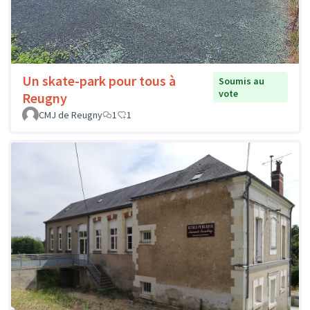
Un skate-park pour tous à
Soumis au
vote
Reugny
CMJ de Reugny
1
1