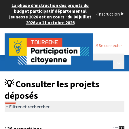
La phase d'instruction des projets du
budget participatif départemental
-
Instruction
jeunesse 2026 est en cours : du 06 juillet
2026 au 11 octobre 2026
Se connecter
Menu princi
Budget Participatif JEUNESSE 2024
/
Menu p
💡 Consulter les projets déposés
💡 Consulter les projets
déposés
Filtrer et rechercher
136 propositions