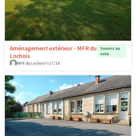
Aménagement extérieur - MFR du
Soumis au
vote
Lochois
MFR du Lochois
2
18