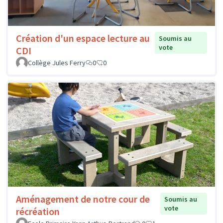
Création d'un espace lecture au
Soumis au
vote
CDI
Collège Jules Ferry
0
0
Aménagement de notre cour de
Soumis au
vote
récréation