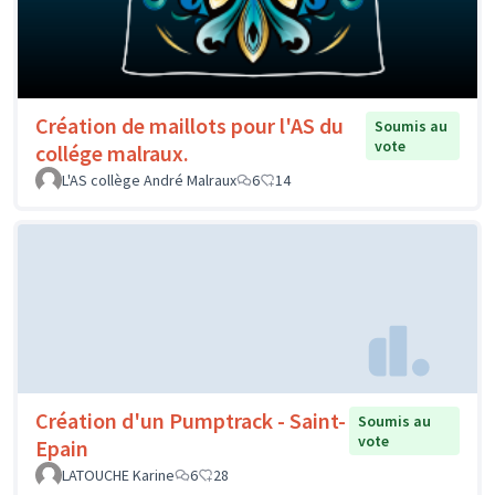
Création de maillots pour l'AS du
Soumis au
vote
collége malraux.
L'AS collège André Malraux
6
14
Création d'un Pumptrack - Saint-
Soumis au
vote
Epain
LATOUCHE Karine
6
28