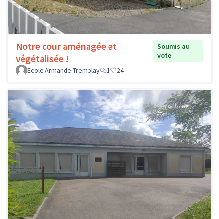
Notre cour aménagée et
Soumis au
vote
végétalisée !
Ecole Armande Tremblay
1
24