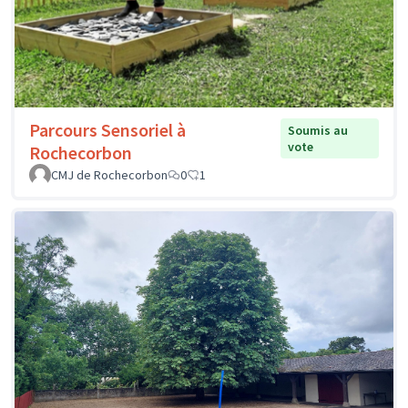
Parcours Sensoriel à
Soumis au
vote
Rochecorbon
CMJ de Rochecorbon
0
1