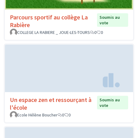
Parcours sportif au collège La
Soumis au
vote
Rabière
COLLEGE LA RABIERE _ JOUE-LES-TOURS
0
0
Un espace zen et ressourçant à
Soumis au
vote
l'école
Ecole Hélène Boucher
0
0