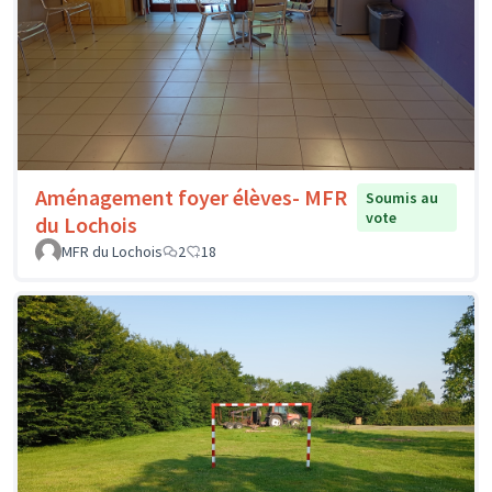
Aménagement foyer élèves- MFR
Soumis au
vote
du Lochois
MFR du Lochois
2
18