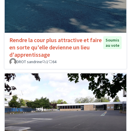
Rendre la cour plus attractive et faire
Soumis
au vote
en sorte qu'elle devienne un lieu
d'apprentissage
DROT sandrine
1
64