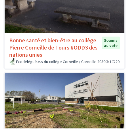
Bonne santé et bien-être au collège
Soumis
au vote
Pierre Corneille de Tours #ODD3 des
nations unies
Ecodélégué.e.s du collège Corneille / Corneille 2030
1
20