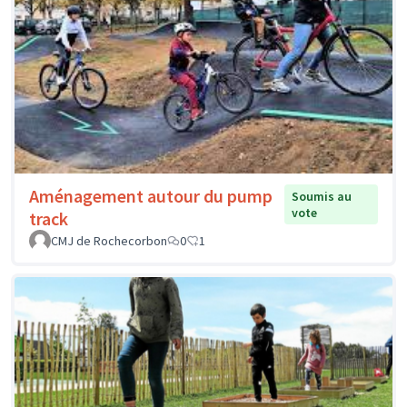
Aménagement autour du pump
Soumis au
vote
track
CMJ de Rochecorbon
0
1