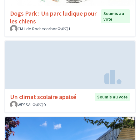
Dogs Park : Un parc ludique pour
Soumis au
vote
les chiens
CMJ de Rochecorbon
0
1
Un climat scolaire apaisé
Soumis au vote
WESSAL
0
0