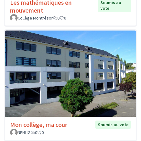
Les mathématiques en
Soumis au
vote
mouvement
Collège Montrésor
0
0
Mon collège, ma cour
Soumis au vote
NEHLIG
0
0