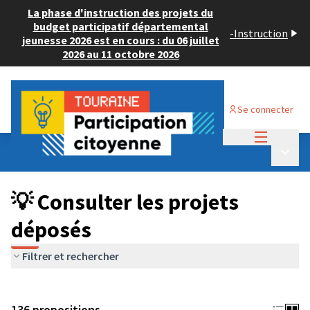
La phase d'instruction des projets du
budget participatif départemental
-
Instruction
jeunesse 2026 est en cours : du 06 juillet
2026 au 11 octobre 2026
Se connecter
Menu princi
Budget Participatif JEUNESSE 2024
/
Menu p
💡 Consulter les projets déposés
💡 Consulter les projets
déposés
Filtrer et rechercher
136 propositions