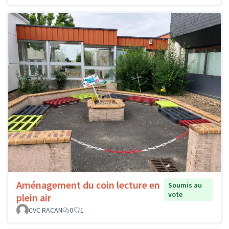
Aménagement du coin lecture en
Soumis au
vote
plein air
CVC RACAN
0
1