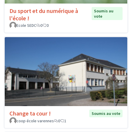
Du sport et du numérique à
Soumis au
vote
l'école !
Ecole SEDC
0
0
Change ta cour !
Soumis au vote
coop école varennes
0
1