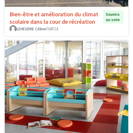
Bien-être et amélioration du climat
Soumis
au vote
scolaire dans la cour de récréation
LEHEUDRE Céline
0
1