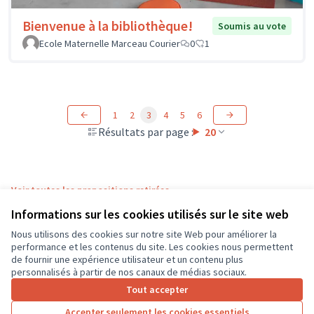
Bienvenue à la bibliothèque!
Soumis au vote
Ecole Maternelle Marceau Courier
0
1
1
2
3
4
5
6
Résultats par page :
20
Voir toutes les propositions retirées
Informations sur les cookies utilisés sur le site web
Nous utilisons des cookies sur notre site Web pour améliorer la
Conditions d'utilisation
performance et les contenus du site. Les cookies nous permettent
Paramètres des cookies
de fournir une expérience utilisateur et un contenu plus
CD37 sur X
CD37 sur Facebook
CD37 sur Instagram
CD37 sur YouTube
personnalisés à partir de nos canaux de médias sociaux.
(Lien externe)
(Lien externe)
(Lien externe)
(Lien externe)
Tout accepter
Accepter seulement les cookies essentiels