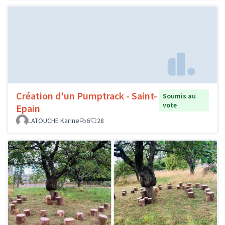
Création d'un Pumptrack - Saint-
Soumis au
vote
Epain
LATOUCHE Karine
6
28