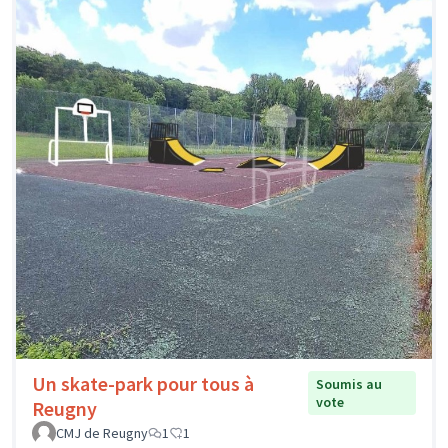
Un skate-park pour tous à
Soumis au
vote
Reugny
CMJ de Reugny
1
1