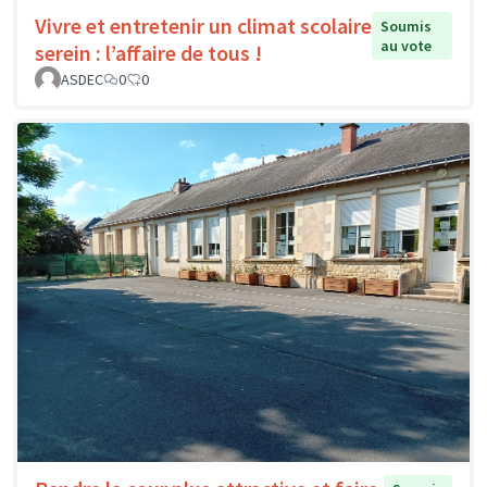
Vivre et entretenir un climat scolaire
Soumis
au vote
serein : l’affaire de tous !
ASDEC
0
0