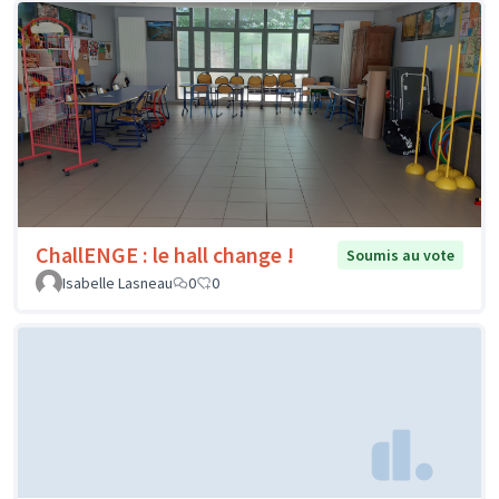
ChallENGE : le hall change !
Soumis au vote
Isabelle Lasneau
0
0