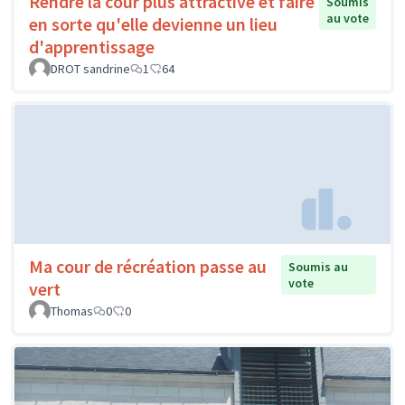
Rendre la cour plus attractive et faire
Soumis
au vote
en sorte qu'elle devienne un lieu
d'apprentissage
DROT sandrine
1
64
Ma cour de récréation passe au
Soumis au
vote
vert
Thomas
0
0