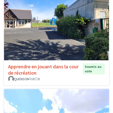
Apprendre en jouant dans la cour
Soumis au
vote
de récréation
QUENSON
0
0