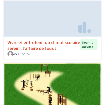
Vivre et entretenir un climat scolaire
Soumis
au vote
serein : l’affaire de tous !
ASDEC
0
0