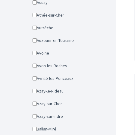
Assay
Athée-sur-Cher
Autrèche
Auzouer-en-Touraine
Avoine
Avon-les-Roches
Avrillé-les-Ponceaux
Azay-le-Rideau
Azay-sur-Cher
Azay-sur-Indre
Ballan-Miré