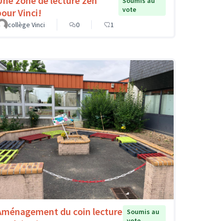
Une zone de lecture zen
Soumis au
vote
pour Vinci!
collège Vinci
0
1
Aménagement du coin lecture
Soumis au
vote