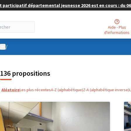
 participatif départemental jeunesse 2026 est en cours : du 06 
Aide - Plus
d'informations
Menu utilisateur
/
136 propositions
Aléatoire
Les plus récentes
A-Z (alphabétique)
Z-A (alphabétique inverse)