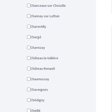
Chanceaux-sur-Choisille
Channay-sur-Lathan
Charentilly
Chargé
Charnizay
Château-la-Vallière
Château-Renault
Chaumussay
Chaveignes
Chédigny
Cheillé