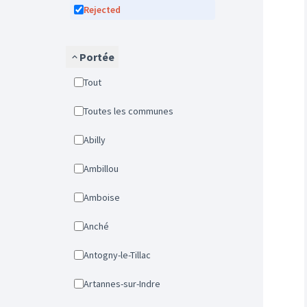
Rejected
Portée
Tout
Toutes les communes
Abilly
Ambillou
Amboise
Anché
Antogny-le-Tillac
Artannes-sur-Indre