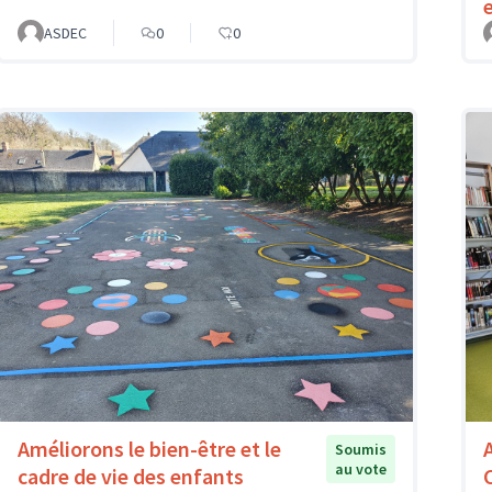
e
ASDEC
0
0
Améliorons le bien-être et le
Soumis
au vote
cadre de vie des enfants