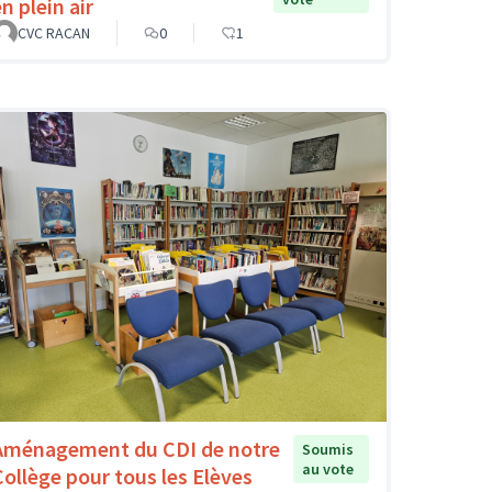
n plein air
CVC RACAN
0
1
Aménagement du CDI de notre
Soumis
au vote
Collège pour tous les Elèves