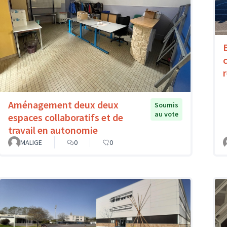
Aménagement deux deux
Soumis
au vote
espaces collaboratifs et de
travail en autonomie
MALIGE
0
0