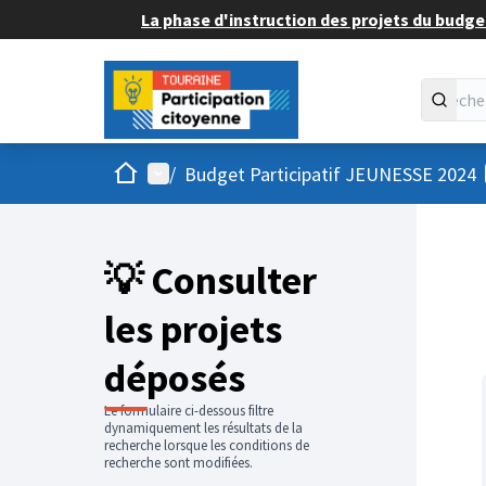
La phase d'instruction des projets du budget
Accueil
Menu principal
/
Budget Participatif JEUNESSE 2024
💡 Consulter
les projets
déposés
Le formulaire ci-dessous filtre
dynamiquement les résultats de la
recherche lorsque les conditions de
recherche sont modifiées.