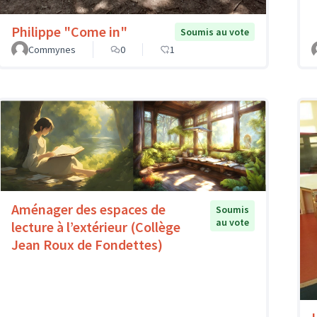
Philippe "Come in"
Soumis au vote
Commynes
0
1
Aménager des espaces de
Soumis
au vote
lecture à l’extérieur (Collège
Jean Roux de Fondettes)