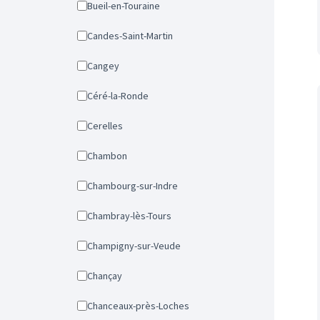
Bueil-en-Touraine
Candes-Saint-Martin
Cangey
Céré-la-Ronde
Cerelles
Chambon
Chambourg-sur-Indre
Chambray-lès-Tours
Champigny-sur-Veude
Chançay
Chanceaux-près-Loches