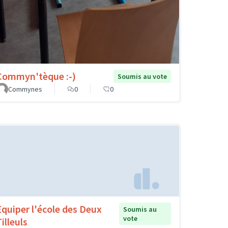
Commyn'tèque :-)
Soumis au vote
Commynes
0
0
Equiper l'école des Deux
Soumis au
vote
illeuls