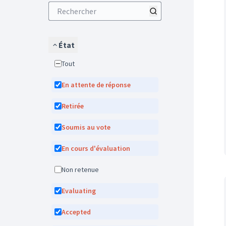
État
Tout
En attente de réponse
Retirée
Soumis au vote
En cours d'évaluation
Non retenue
Evaluating
Accepted