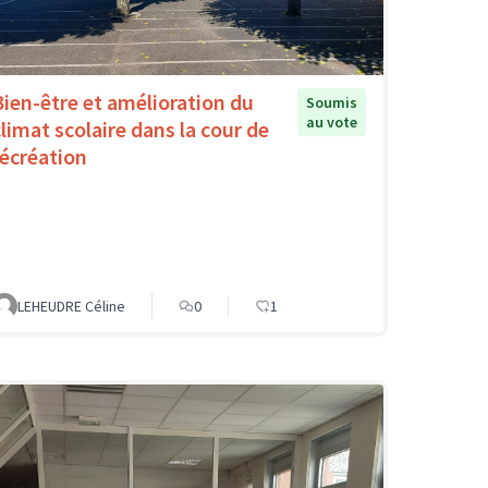
Bien-être et amélioration du
Soumis
au vote
climat scolaire dans la cour de
récréation
LEHEUDRE Céline
0
1