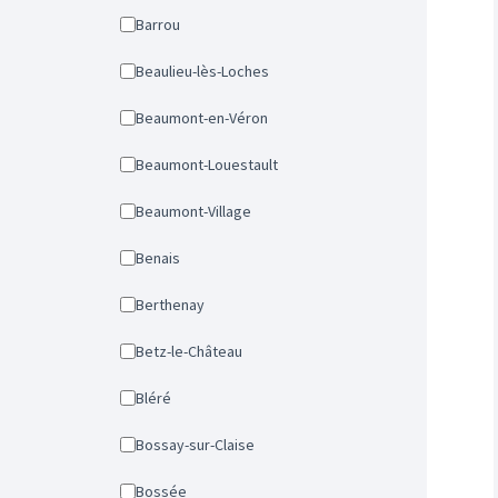
Barrou
Beaulieu-lès-Loches
Beaumont-en-Véron
Beaumont-Louestault
Beaumont-Village
Benais
Berthenay
Betz-le-Château
Bléré
Bossay-sur-Claise
Bossée