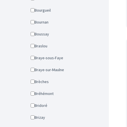
Bourgueil
Bournan
Boussay
Braslou
Braye-sous-Faye
Braye-sur-Maulne
Brèches
Bréhémont
Bridoré
Brizay