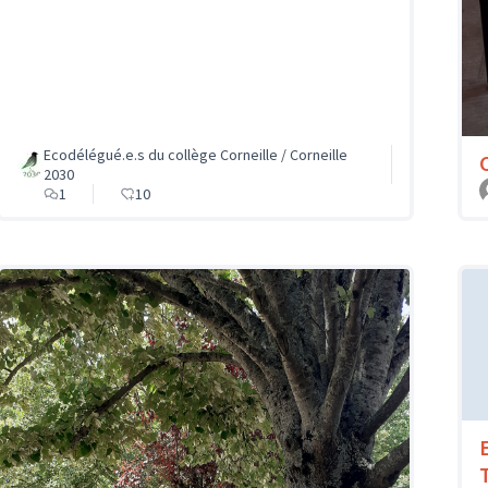
Ecodélégué.e.s du collège Corneille / Corneille
2030
1
10
T