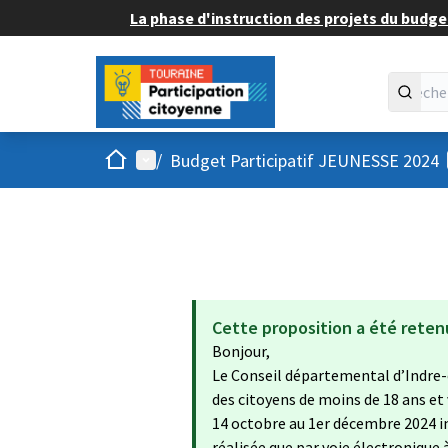
La phase d'instruction des projets du budget
Accueil
Menu principal
/
Budget Participatif JEUNESSE 2024
Cette proposition a été reten
Bonjour,
Le Conseil départemental d’Indre-
des citoyens de moins de 18 ans et
14 octobre au 1er décembre 2024 in
réalisée que par voie électronique 