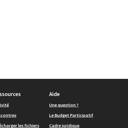
ssources
Aide
ivité
Une question ?
ncontres
Le Budget Participatif
écharger les fichiers
Cadre juridique