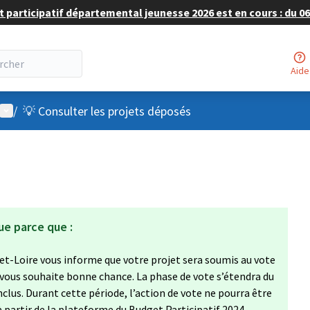
 participatif départemental jeunesse 2026 est en cours : du 06 
Aide
Menu utilisateur
/
💡 Consulter les projets déposés
ue parce que :
et-Loire vous informe que votre projet sera soumis au vote
 vous souhaite bonne chance. La phase de vote s’étendra du
clus. Durant cette période, l’action de vote ne pourra être
à partir de la plateforme du Budget Participatif 2024,