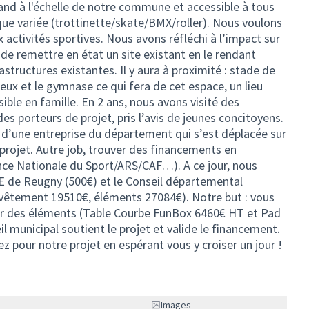
and à l'échelle de notre commune et accessible à tous
que variée (trottinette/skate/BMX/roller). Nous voulons
ux activités sportives. Nous avons réfléchi à l’impact sur
de remettre en état un site existant en le rendant
rastructures existantes. Il y aura à proximité : stade de
jeux et le gymnase ce qui fera de cet espace, un lieu
sible en famille. En 2 ans, nous avons visité des
es porteurs de projet, pris l’avis de jeunes concitoyens.
 d’une entreprise du département qui s’est déplacée sur
du projet. Autre job, trouver des financements en
e Nationale du Sport/ARS/CAF…). A ce jour, nous
PE de Reugny (500€) et le Conseil départemental
revêtement 19510€, éléments 27084€). Notre but : vous
r des éléments (Table Courbe FunBox 6460€ HT et Pad
l municipal soutient le projet et valide le financement.
z pour notre projet en espérant vous y croiser un jour !
Images