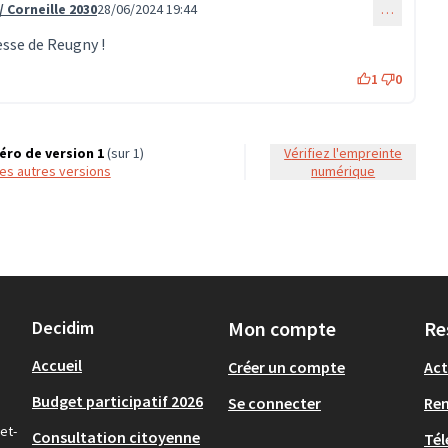
/ Corneille 2030
28/06/2024 19:44
…
esse de Reugny !
1
0
ro de version 1
(sur 1)
Vérifiez l'empreinte
 les autres versions
numérique
Decidim
Mon compte
Re
Accueil
Créer un compte
Act
Budget participatif 2026
Se connecter
Re
et-
Consultation citoyenne
Tél