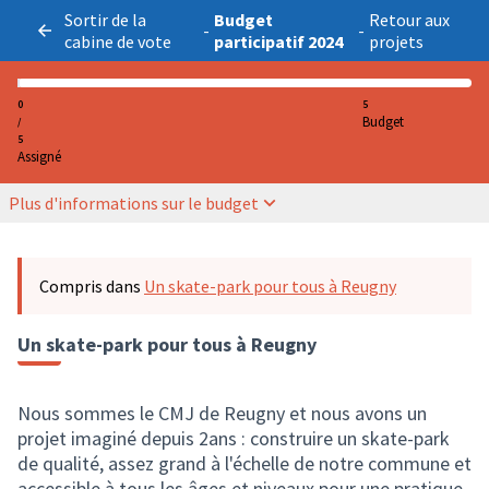
Sortir de la
Budget
Retour aux
-
-
cabine de vote
participatif 2024
projets
0
5
Budget
/
5
Assigné
Plus d'informations sur le budget
Compris dans
Un skate-park pour tous à Reugny
Un skate-park pour tous à Reugny
Nous sommes le CMJ de Reugny et nous avons un
projet imaginé depuis 2ans : construire un skate-park
de qualité, assez grand à l'échelle de notre commune et
accessible à tous les âges et niveaux pour une pratique