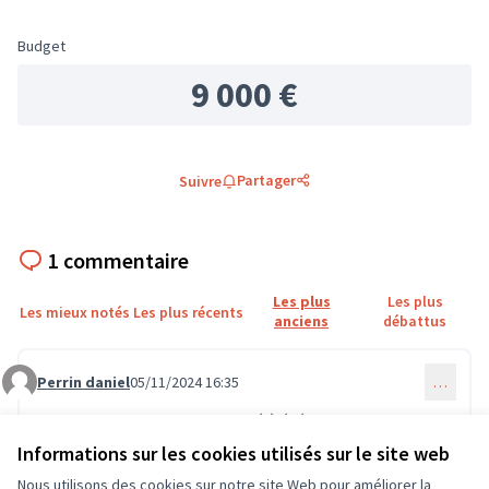
Budget
9 000 €
Partager
Suivre
1 commentaire
Les plus
Les plus
Les mieux notés
Les plus récents
anciens
débattus
Perrin daniel
05/11/2024 16:35
…
Commentaire 1005
C'est une demande qui m'a déjà été transmise par les
enfants eux même et c'est un besoin
Informations sur les cookies utilisés sur le site web
0
0
Nous utilisons des cookies sur notre site Web pour améliorer la