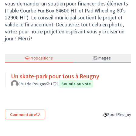
vous demander un soutien pour financer des éléments
(Table Courbe FunBox 6460€ HT et Pad Wheeling 60’s
2290€ HT). Le conseil municipal soutient le projet et
valide le financement. Découvrez tout cela en photo,
votez pour notre projet en espérant vous y croiser un
jour ! Merci!
Propositions
Images
Un skate-park pour tous à Reugny
CMJ de Reugny
1
1
Soumis au vote
Commentaire
Sport
Reugny
Filtrer les résul
Filtrer le