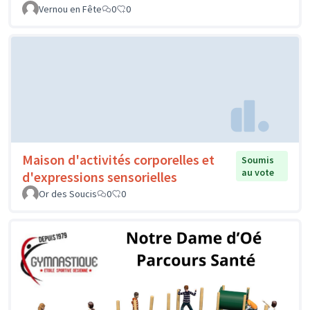
Vernou en Fête
0
0
Maison d'activités corporelles et
Soumis
au vote
d'expressions sensorielles
Or des Soucis
0
0