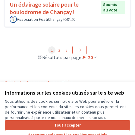
Un éclairage solaire pour le
Soumis
au vote
boulodrome de Chançay!
Association FestiChançay
0
0
1
2
3
Résultats par page :
20
Voir toutes les propositions retirées
Informations sur les cookies utilisés sur le site web
Nous utilisons des cookies sur notre site Web pour améliorer la
Conditions d'utilisation
performance et les contenus du site. Les cookies nous permettent
Paramètres des cookies
de fournir une expérience utilisateur et un contenu plus
CD37 sur X
CD37 sur Facebook
CD37 sur Instagram
CD37 sur YouTube
personnalisés à partir de nos canaux de médias sociaux.
(Lien externe)
(Lien externe)
(Lien externe)
(Lien externe)
Tout accepter
Accepter seulement les cookies essentiels