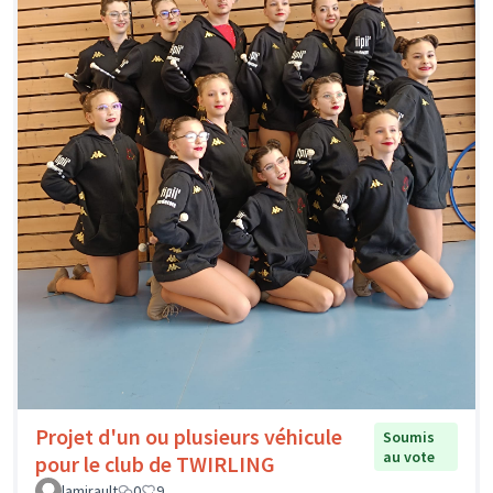
Projet d'un ou plusieurs véhicule
Soumis
au vote
pour le club de TWIRLING
lamirault
0
9