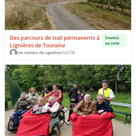
Des parcours de trail permanents à
Soumis
au vote
Lignières de Touraine
Les runners de Lignières
1
0