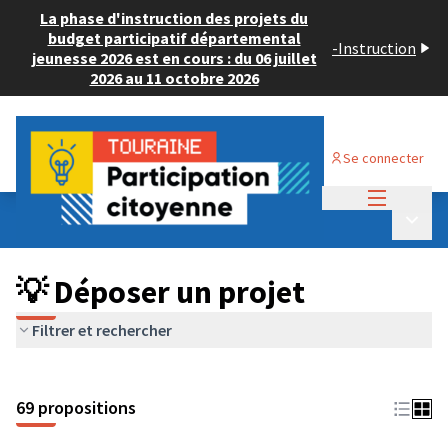
La phase d'instruction des projets du
budget participatif départemental
-
Instruction
jeunesse 2026 est en cours : du 06 juillet
2026 au 11 octobre 2026
Se connecter
Menu princi
Budget Participatif ADULTE 2024
/
Menu p
💡 Déposer un projet
💡 Déposer un projet
Filtrer et rechercher
69 propositions