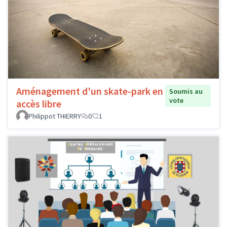
Aménagement d'un skate-park en
Soumis au
vote
accès libre
Philippot THIERRY
0
1