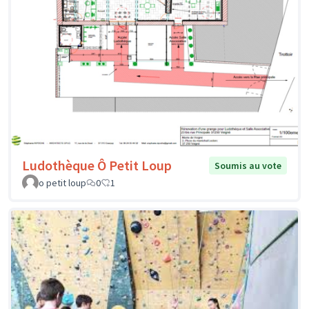
Ludothèque Ô Petit Loup
Soumis au vote
o petit loup
0
1