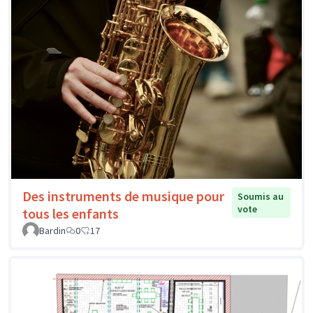
Des instruments de musique pour
Soumis au
vote
tous les enfants
Bardin
0
17