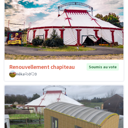
Renouvellement chapiteau
Soumis au vote
Héka
0
0