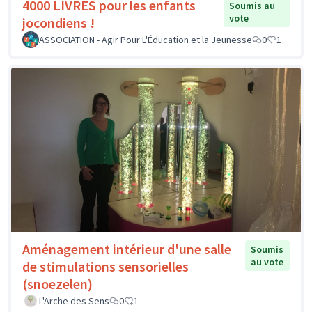
4000 LIVRES pour les enfants
Soumis au
vote
jocondiens !
ASSOCIATION - Agir Pour L'Éducation et la Jeunesse
0
1
Aménagement intérieur d'une salle
Soumis
au vote
de stimulations sensorielles
(snoezelen)
L'Arche des Sens
0
1