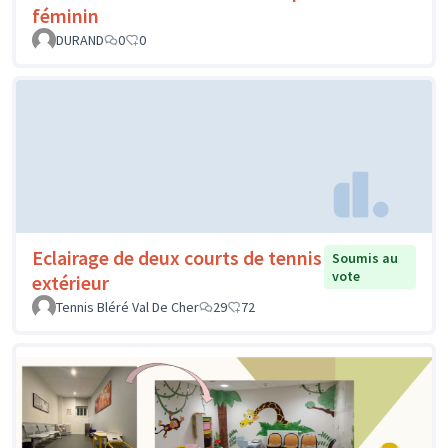
féminin
DURAND
0
0
Eclairage de deux courts de tennis
Soumis au
vote
extérieur
Tennis Bléré Val De Cher
29
72