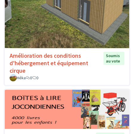
Amélioration des conditions
Soumis
au vote
d'hébergement et équipement
cirque
Héka
0
0