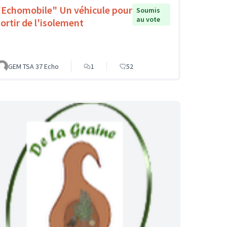
"Echomobile" Un véhicule pour
Soumis
au vote
sortir de l'isolement
GEM TSA 37 Echo
1
52