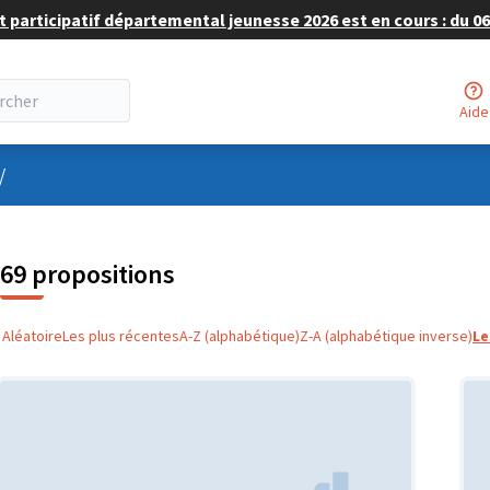
 participatif départemental jeunesse 2026 est en cours : du 06 
Aide
nu utilisateur
/
69 propositions
Aléatoire
Les plus récentes
A-Z (alphabétique)
Z-A (alphabétique inverse)
Le