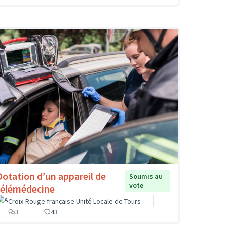
Dotation d’un appareil de
Soumis au
vote
télémédecine
Croix-Rouge française Unité Locale de Tours
3
43