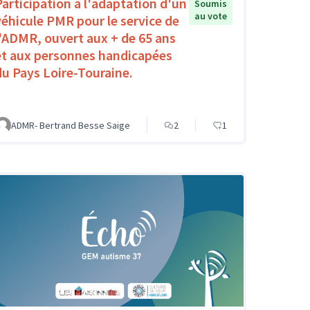
Participation à l'adaptation d'un
Soumis
au vote
véhicule PMR pour le service de
l'ADMR, ouvert aux + de 65 ans
et aux personnes handicapées
du Pays Loire-Touraine.
ADMR- Bertrand Besse Saige
2
1