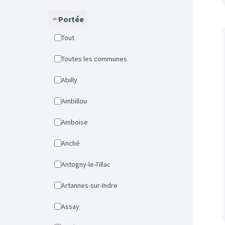
Portée
Tout
Toutes les communes
Abilly
Ambillou
Amboise
Anché
Antogny-le-Tillac
Artannes-sur-Indre
Assay