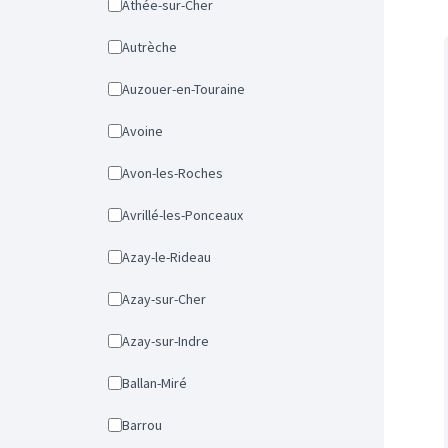
Athée-sur-Cher
Autrèche
Auzouer-en-Touraine
Avoine
Avon-les-Roches
Avrillé-les-Ponceaux
Azay-le-Rideau
Azay-sur-Cher
Azay-sur-Indre
Ballan-Miré
Barrou