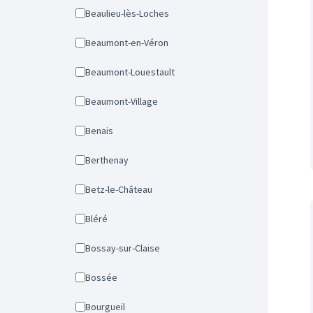
Beaulieu-lès-Loches
Beaumont-en-Véron
Beaumont-Louestault
Beaumont-Village
Benais
Berthenay
Betz-le-Château
Bléré
Bossay-sur-Claise
Bossée
Bourgueil