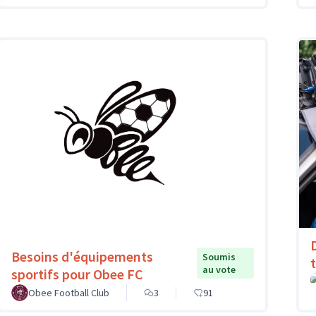
Besoins d'équipements
Soumis
au vote
sportifs pour Obee FC
Obee Football Club
3
91