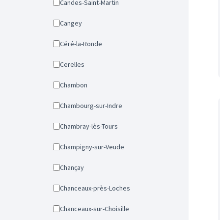
Candes-Saint-Martin
Cangey
Céré-la-Ronde
Cerelles
Chambon
Chambourg-sur-Indre
Chambray-lès-Tours
Champigny-sur-Veude
Chançay
Chanceaux-près-Loches
Chanceaux-sur-Choisille