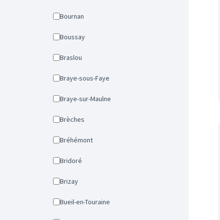
Bournan
Boussay
Braslou
Braye-sous-Faye
Braye-sur-Maulne
Brèches
Bréhémont
Bridoré
Brizay
Bueil-en-Touraine