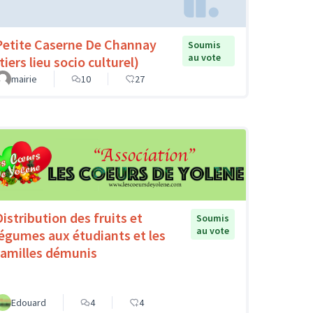
Petite Caserne De Channay
Soumis
au vote
tiers lieu socio culturel)
mairie
10
27
Distribution des fruits et
Soumis
au vote
légumes aux étudiants et les
familles démunis
Edouard
4
4