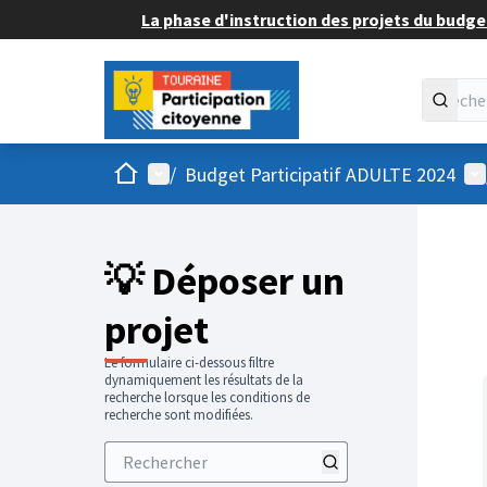
La phase d'instruction des projets du budget
Accueil
Menu principal
Me
/
Budget Participatif ADULTE 2024
💡 Déposer un
projet
Le formulaire ci-dessous filtre
dynamiquement les résultats de la
recherche lorsque les conditions de
recherche sont modifiées.