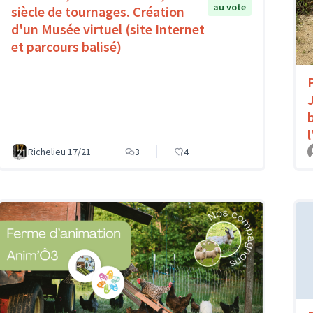
au vote
siècle de tournages. Création
d'un Musée virtuel (site Internet
et parcours balisé)
Richelieu 17/21
3
4