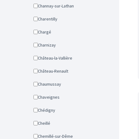
Channay-sur-Lathan
Charentilly
Chargé
Charnizay
Château-la-Vallière
Château-Renault
Chaumussay
Chaveignes
Chédigny
Cheillé
Chemillé-sur-Dême