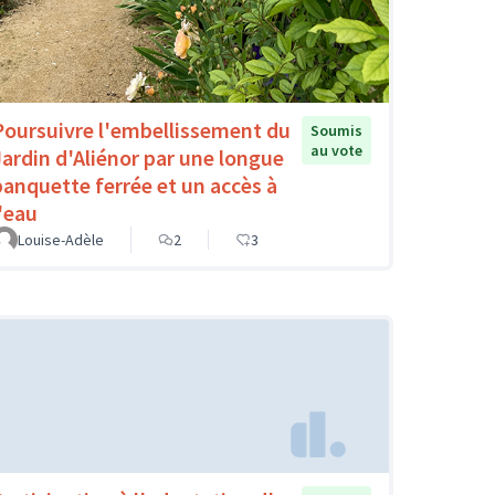
Poursuivre l'embellissement du
Soumis
au vote
Jardin d'Aliénor par une longue
banquette ferrée et un accès à
l'eau
Louise-Adèle
2
3