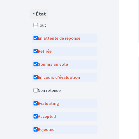
État
Tout
En attente de réponse
Retirée
Soumis au vote
En cours d'évaluation
Non retenue
Evaluating
Accepted
Rejected