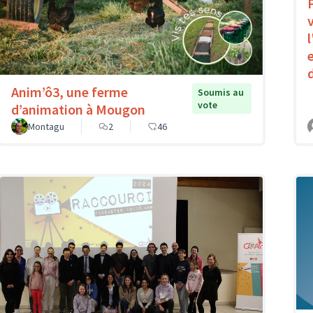
Anim’ô3, une ferme
Soumis au
vote
d’animation à Mougon
Montagu
2
46