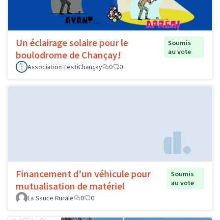
Un éclairage solaire pour le
Soumis
au vote
boulodrome de Chançay!
Association FestiChançay
0
0
Financement d'un véhicule pour
Soumis
au vote
mutualisation de matériel
La Sauce Rurale
0
0