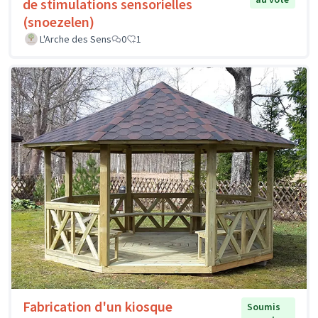
de stimulations sensorielles
(snoezelen)
L'Arche des Sens
0
1
Fabrication d'un kiosque
Soumis