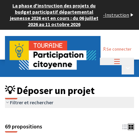
La phase d'instruction des projets du
budget participatif départemental
-
Instruction
jeunesse 2026 est en cours : du 06 juillet
2026 au 11 octobre 2026
Se connecter
Menu princi
Budget Participatif ADULTE 2024
/
Menu p
💡 Déposer un projet
💡 Déposer un projet
Filtrer et rechercher
69 propositions