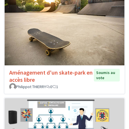
Aménagement d'un skate-park en
Soumis au
vote
accès libre
Philippot THIERRY
0
1