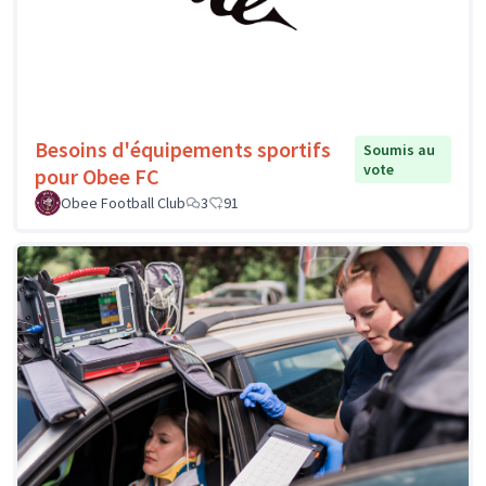
Besoins d'équipements sportifs
Soumis au
vote
pour Obee FC
Obee Football Club
3
91