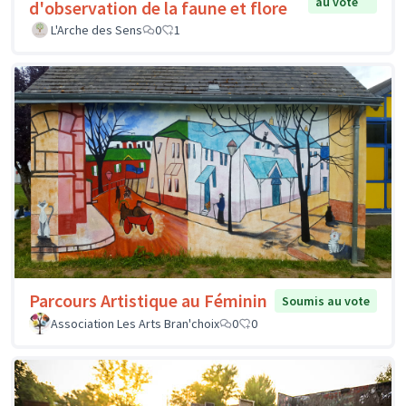
au vote
d'observation de la faune et flore
L'Arche des Sens
0
1
Parcours Artistique au Féminin
Soumis au vote
Association Les Arts Bran'choix
0
0