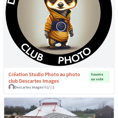
Création Studio Photo au photo
Soumis
au vote
club Descartes Images
Descartes Images
1
1