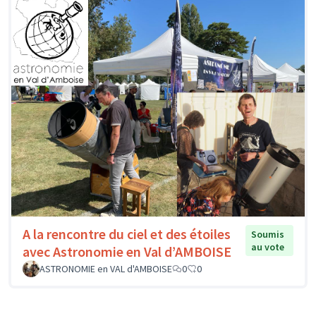
A la rencontre du ciel et des étoiles
Soumis
au vote
avec Astronomie en Val d’AMBOISE
ASTRONOMIE en VAL d'AMBOISE
0
0