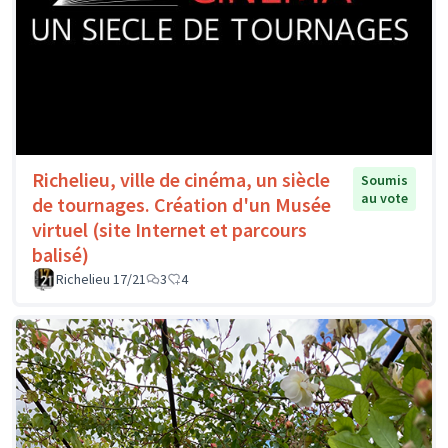
Richelieu, ville de cinéma, un siècle
Soumis
au vote
de tournages. Création d'un Musée
virtuel (site Internet et parcours
balisé)
Richelieu 17/21
3
4