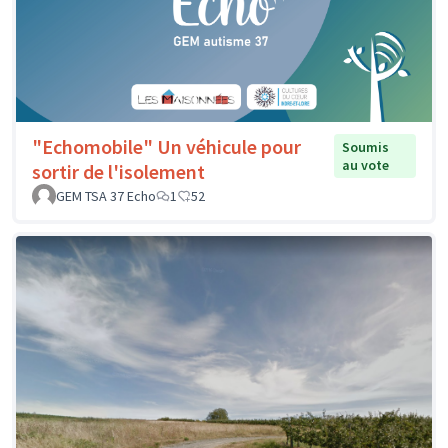
"Echomobile" Un véhicule pour
Soumis
au vote
sortir de l'isolement
GEM TSA 37 Echo
1
52