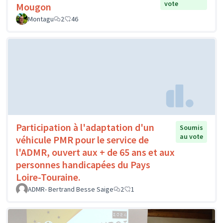
vote
Mougon
Montagu
2
46
Participation à l'adaptation d'un
Soumis
au vote
véhicule PMR pour le service de
l'ADMR, ouvert aux + de 65 ans et aux
personnes handicapées du Pays
Loire-Touraine.
ADMR- Bertrand Besse Saige
2
1