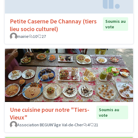
Petite Caserne De Channay (tiers
Soumis au
vote
lieu socio culturel)
mairie
10
27
Une cuisine pour notre "Tiers-
Soumis au
vote
Vieux"
Association BEGUIN'âge Val-de-Cher
4
21