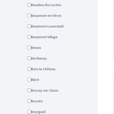
Beaulieu-lès-Loches
Beaumont-en-Véron
Beaumont-Louestault
Beaumont-Village
Benais
Berthenay
Betz-le-Château
Bléré
Bossay-sur-Claise
Bossée
Bourgueil