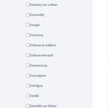
Channay-sur-Lathan
Charentilly
Chargé
Charnizay
Château-la-Vallière
Château-Renault
Chaumussay
Chaveignes
Chédigny
Cheillé
Chemillé-sur-Dême