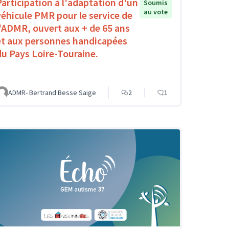
Participation à l'adaptation d'un
Soumis
au vote
véhicule PMR pour le service de
l'ADMR, ouvert aux + de 65 ans
et aux personnes handicapées
du Pays Loire-Touraine.
ADMR- Bertrand Besse Saige
2
1