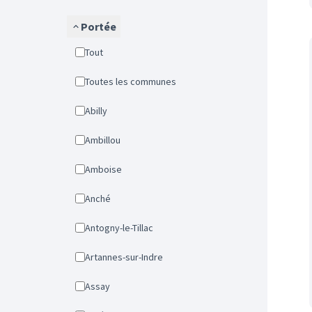
Portée
Tout
Toutes les communes
Abilly
Ambillou
Amboise
Anché
Antogny-le-Tillac
Artannes-sur-Indre
Assay