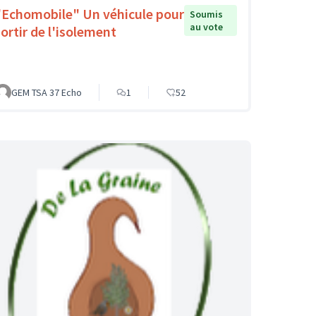
"Echomobile" Un véhicule pour
Soumis
au vote
sortir de l'isolement
GEM TSA 37 Echo
1
52