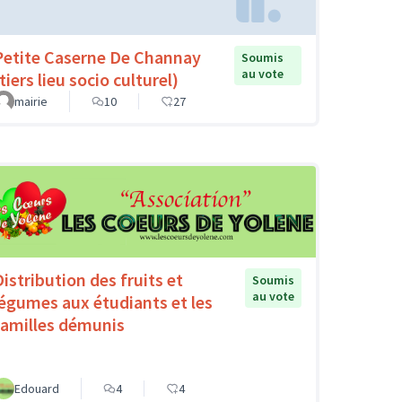
Petite Caserne De Channay
Soumis
au vote
tiers lieu socio culturel)
mairie
10
27
Distribution des fruits et
Soumis
au vote
légumes aux étudiants et les
familles démunis
Edouard
4
4