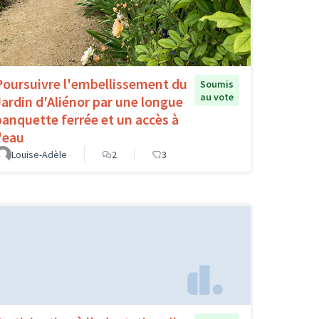
Poursuivre l'embellissement du
Soumis
au vote
Jardin d'Aliénor par une longue
banquette ferrée et un accès à
l'eau
Louise-Adèle
2
3