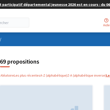
 participatif départemental jeunesse 2026 est en cours : du 06 
Aide
nu utilisateur
/
69 propositions
Aléatoire
Les plus récentes
A-Z (alphabétique)
Z-A (alphabétique inverse)
Le