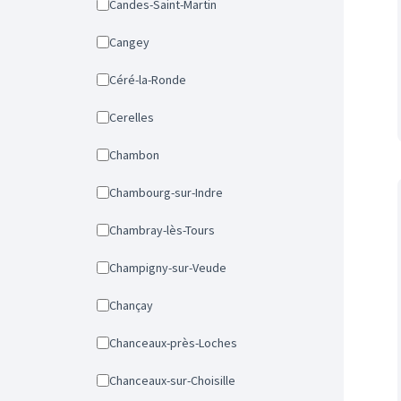
Candes-Saint-Martin
Cangey
Céré-la-Ronde
Cerelles
Chambon
Chambourg-sur-Indre
Chambray-lès-Tours
Champigny-sur-Veude
Chançay
Chanceaux-près-Loches
Chanceaux-sur-Choisille