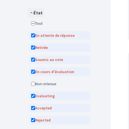
État
Tout
En attente de réponse
Retirée
Soumis au vote
En cours d'évaluation
Non retenue
Evaluating
Accepted
Rejected