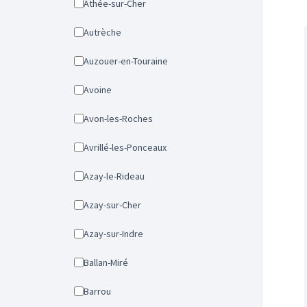
Athée-sur-Cher
Autrèche
Auzouer-en-Touraine
Avoine
Avon-les-Roches
Avrillé-les-Ponceaux
Azay-le-Rideau
Azay-sur-Cher
Azay-sur-Indre
Ballan-Miré
Barrou