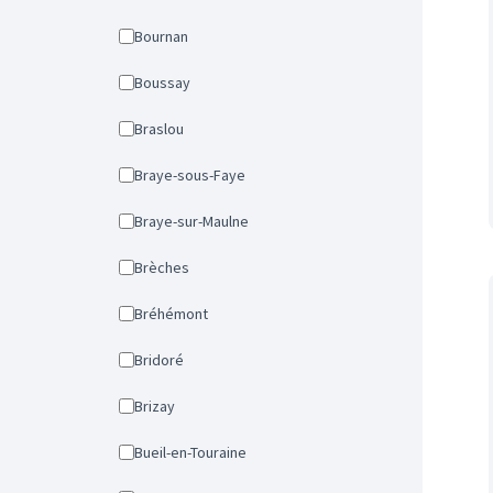
Bournan
Boussay
Braslou
Braye-sous-Faye
Braye-sur-Maulne
Brèches
Bréhémont
Bridoré
Brizay
Bueil-en-Touraine