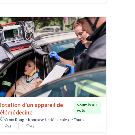
Dotation d’un appareil de
Soumis au
vote
télémédecine
Croix-Rouge française Unité Locale de Tours
3
43