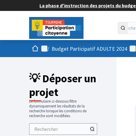
La phase d'instruction des projets du budget
Accueil
Menu principal
Me
/
Budget Participatif ADULTE 2024
💡 Déposer un
projet
Le formulaire ci-dessous filtre
dynamiquement les résultats de la
recherche lorsque les conditions de
recherche sont modifiées.