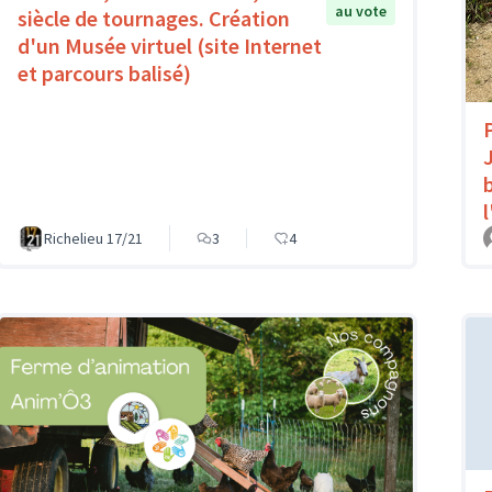
au vote
siècle de tournages. Création
d'un Musée virtuel (site Internet
et parcours balisé)
Richelieu 17/21
3
4