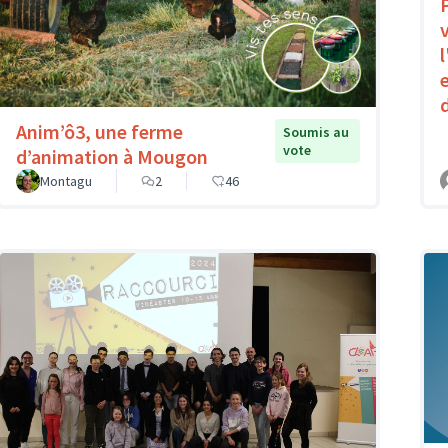
Anim’ô3, une ferme
Soumis au
vote
d’animation à Mougon
Montagu
2
46