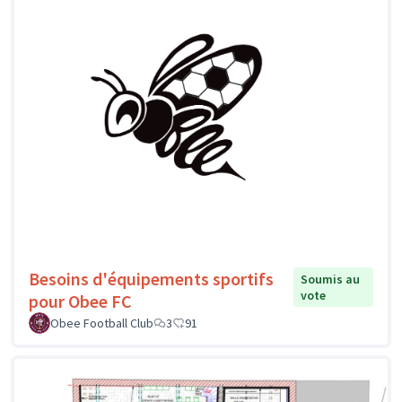
Besoins d'équipements sportifs
Soumis au
vote
pour Obee FC
Obee Football Club
3
91