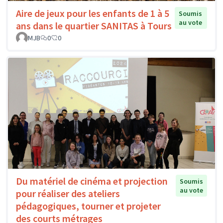
Aire de jeux pour les enfants de 1 à 5
Soumis
au vote
ans dans le quartier SANITAS à Tours
MJB
0
0
Du matériel de cinéma et projection
Soumis
au vote
pour réaliser des ateliers
pédagogiques, tourner et projeter
des courts métrages