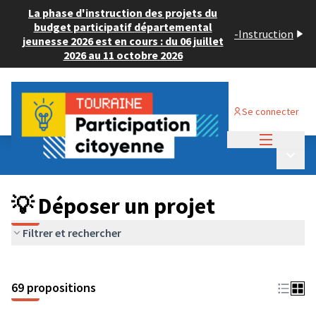
La phase d'instruction des projets du
budget participatif départemental
-
Instruction
jeunesse 2026 est en cours : du 06 juillet
2026 au 11 octobre 2026
Se connecter
Menu princi
Budget Participatif ADULTE 2024
/
Menu p
💡 Déposer un projet
💡 Déposer un projet
Filtrer et rechercher
69 propositions