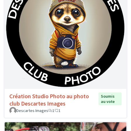
Création Studio Photo au photo
Soumis
au vote
club Descartes Images
Descartes Images
1
1