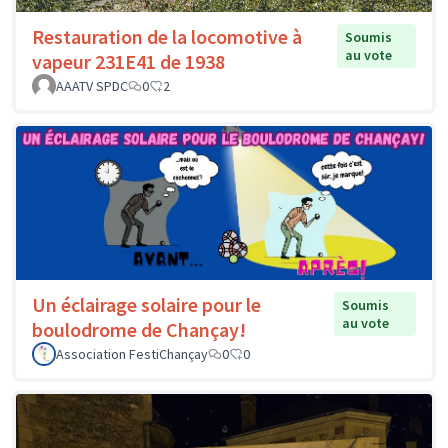
Restauration de la locomotive à
Soumis
au vote
vapeur 231E41 de 1938
AAATV SPDC
0
2
Un éclairage solaire pour le
Soumis
au vote
boulodrome de Chançay!
Association FestiChançay
0
0