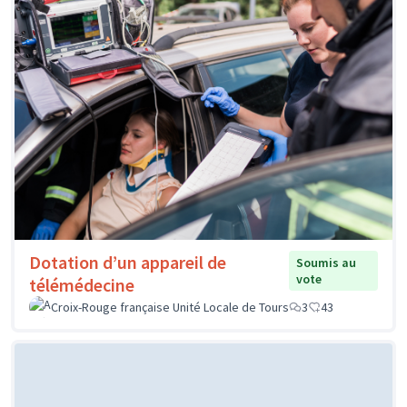
Dotation d’un appareil de
Soumis au
vote
télémédecine
Croix-Rouge française Unité Locale de Tours
3
43