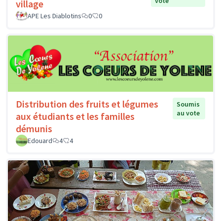
vote
village
APE Les Diablotins
0
0
Distribution des fruits et légumes
Soumis
au vote
aux étudiants et les familles
démunis
Edouard
4
4