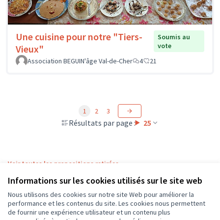
Une cuisine pour notre "Tiers-
Soumis au
vote
Vieux"
Association BEGUIN'âge Val-de-Cher
4
21
1
2
3
Résultats par page :
25
Voir toutes les propositions retirées
Informations sur les cookies utilisés sur le site web
Nous utilisons des cookies sur notre site Web pour améliorer la
Conditions d'utilisation
performance et les contenus du site. Les cookies nous permettent
Paramètres des cookies
de fournir une expérience utilisateur et un contenu plus
CD37 sur X
CD37 sur Facebook
CD37 sur Instagram
CD37 sur YouTube