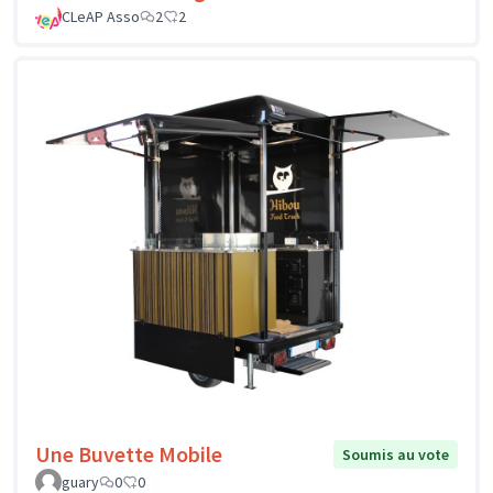
CLeAP Asso
2
2
Une Buvette Mobile
Soumis au vote
guary
0
0