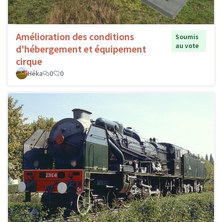
Amélioration des conditions
Soumis
au vote
d'hébergement et équipement
cirque
Héka
0
0