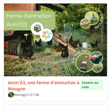
Anim’ô3, une ferme d’animation à
Soumis au
vote
Mougon
Montagu
2
46