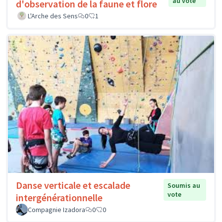
au vote
d'observation de la faune et flore
L'Arche des Sens
0
1
Danse verticale et escalade
Soumis au
vote
intergénérationnelle
Compagnie Izadora
0
0