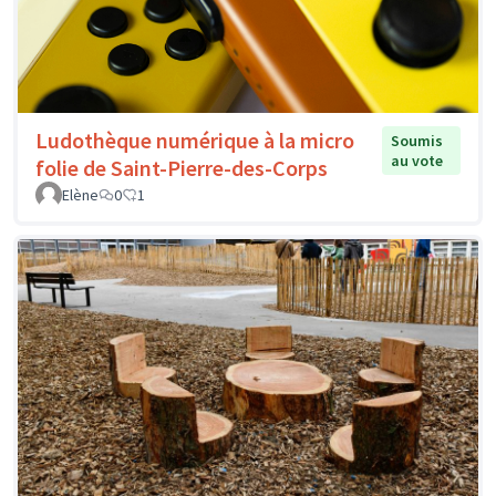
Ludothèque numérique à la micro
Soumis
au vote
folie de Saint-Pierre-des-Corps
Elène
0
1