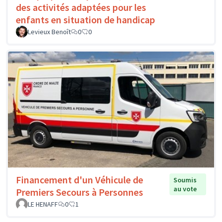
des activités adaptées pour les
enfants en situation de handicap
Levieux Benoît
0
0
Financement d'un Véhicule de
Soumis
au vote
Premiers Secours à Personnes
LE HENAFF
0
1