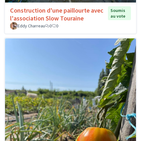
Construction d'une paillourte avec
Soumis
au vote
l'association Slow Touraine
Eddy Charreau
0
0