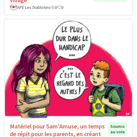
APE Les Diablotins
0
0
Matériel pour Sam'Amuse, un temps
Soumis
au vote
de répit pour les parents, en créant