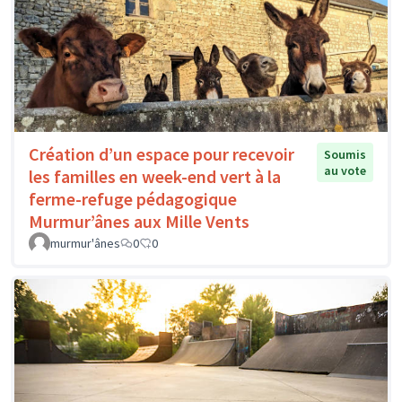
Création d’un espace pour recevoir
Soumis
au vote
les familles en week-end vert à la
ferme-refuge pédagogique
Murmur’ânes aux Mille Vents
murmur'ânes
0
0