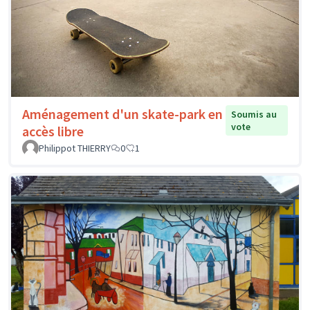
Aménagement d'un skate-park en
Soumis au
vote
accès libre
Philippot THIERRY
0
1