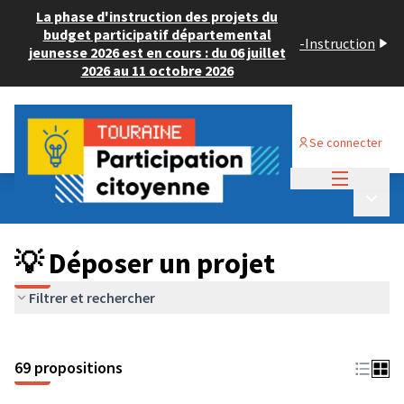
La phase d'instruction des projets du
budget participatif départemental
-
Instruction
jeunesse 2026 est en cours : du 06 juillet
2026 au 11 octobre 2026
Se connecter
Menu princi
Budget Participatif ADULTE 2024
/
Menu p
💡 Déposer un projet
💡 Déposer un projet
Filtrer et rechercher
69 propositions