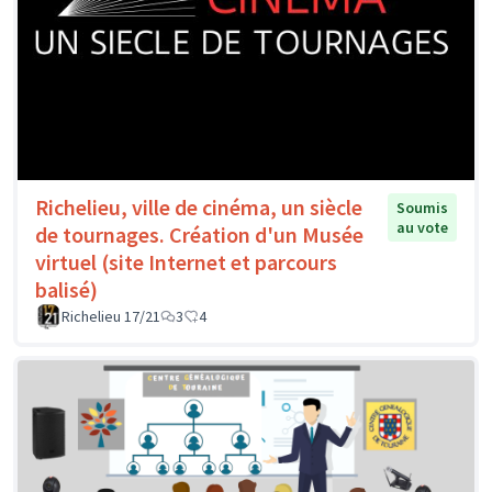
Richelieu, ville de cinéma, un siècle
Soumis
au vote
de tournages. Création d'un Musée
virtuel (site Internet et parcours
balisé)
Richelieu 17/21
3
4