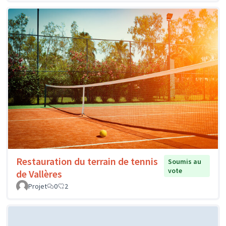
Restauration du terrain de tennis
Soumis au
vote
de Vallères
Projet
0
2