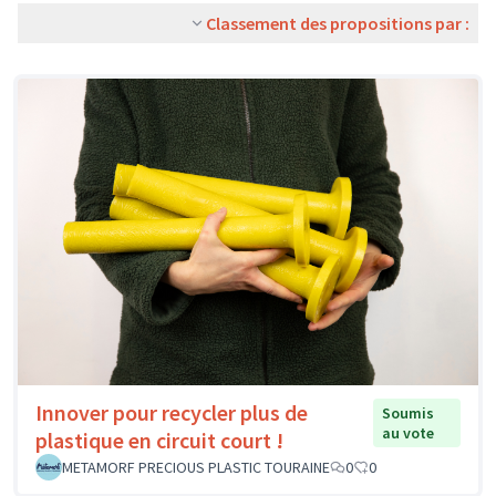
Classement des propositions par :
Innover pour recycler plus de
Soumis
au vote
plastique en circuit court !
METAMORF PRECIOUS PLASTIC TOURAINE
0
0