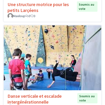
Une structure motrice pour les
Soumis au
vote
petits Larçéens
Maxiloup
0
0
Danse verticale et escalade
Soumis au
vote
intergénérationnelle