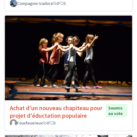
Compagnie Izadora
0
0
Achat d'un nouveau chapiteau pour
Soumis
au vote
projet d'éductation populaire
Fouxfeuxrieux
0
0