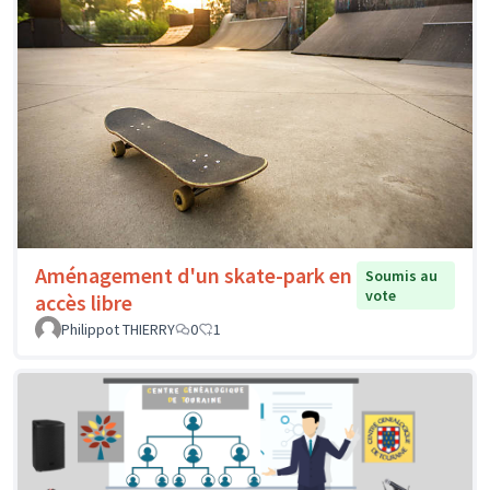
Aménagement d'un skate-park en
Soumis au
vote
accès libre
Philippot THIERRY
0
1