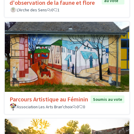
au vote
d'observation de la faune et flore
L'Arche des Sens
0
1
Parcours Artistique au Féminin
Soumis au vote
Association Les Arts Bran'choix
0
0