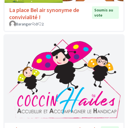
La place Bel air synonyme de
Soumis au
vote
convivialité !
Baranger
0
2