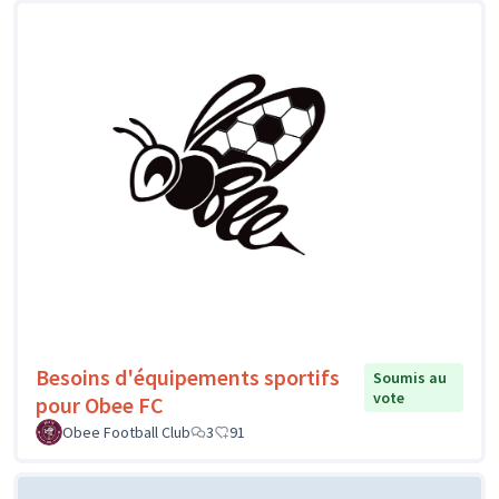
Besoins d'équipements sportifs
Soumis au
vote
pour Obee FC
Obee Football Club
3
91