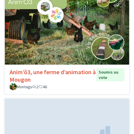
Anim’ô3, une ferme d’animation à
Soumis au
vote
Mougon
Montagu
2
46