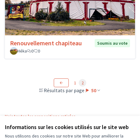
Renouvellement chapiteau
Soumis au vote
Héka
0
0
1
2
Résultats par page :
50
Voir toutes les propositions retirées
Informations sur les cookies utilisés sur le site web
Nous utilisons des cookies sur notre site Web pour améliorer la
Conditions d'utilisation