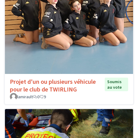
Projet d'un ou plusieurs véhicule
Soumis
au vote
pour le club de TWIRLING
lamirault
0
9