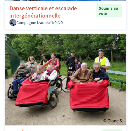
Danse verticale et escalade
Soumis au
vote
intergénérationnelle
Compagnie Izadora
0
0