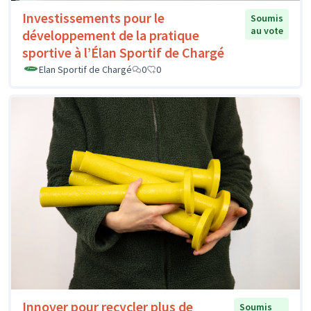
Investissements pour le
Soumis
au vote
développement de la pratique
sportive à l’Élan Sportif de Chargé
Elan Sportif de Chargé
0
0
Innover pour recycler plus de
Soumis