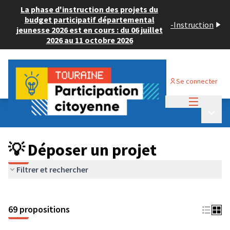
La phase d'instruction des projets du
budget participatif départemental
-
Instruction
jeunesse 2026 est en cours : du 06 juillet
2026 au 11 octobre 2026
Se connecter
Menu princi
Budget Participatif ADULTE 2024
/
Menu p
💡 Déposer un projet
💡 Déposer un projet
Filtrer et rechercher
69 propositions