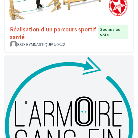
Réalisation d'un parcours sportif
Soumis au
vote
santé
ESO GYMNASTIQUE
0
2