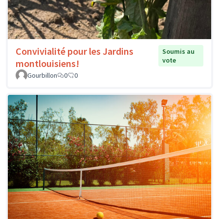
Convivialité pour les Jardins
Soumis au
vote
montlouisiens!
Gourbillon
0
0