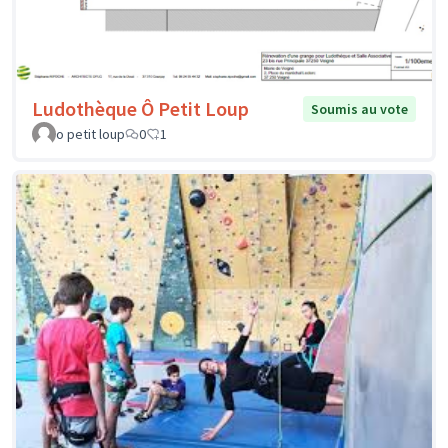
Ludothèque Ô Petit Loup
Soumis au vote
o petit loup
0
1