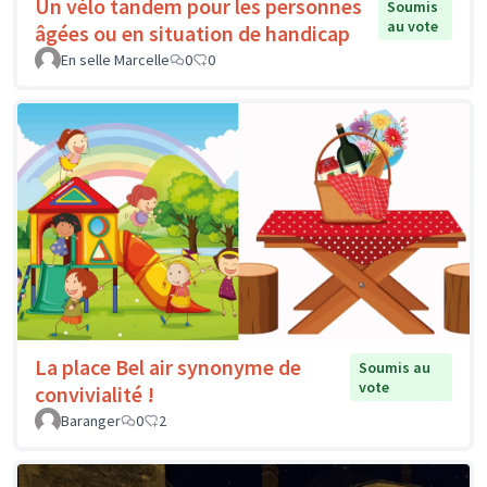
Un vélo tandem pour les personnes
Soumis
au vote
âgées ou en situation de handicap
En selle Marcelle
0
0
La place Bel air synonyme de
Soumis au
vote
convivialité !
Baranger
0
2