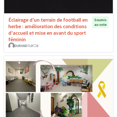
Éclairage d'un terrain de football en
Soumis
au vote
herbe : amélioration des conditions
d'accueil et mise en avant du sport
féminin
DURAND
0
0