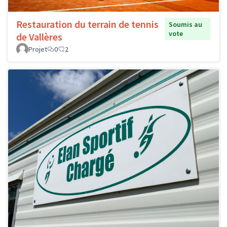
Restauration du terrain de tennis
Soumis au
vote
de Vallères
Projet
0
2