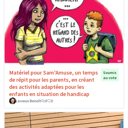
Matériel pour Sam'Amuse, un temps
Soumis
au vote
de répit pour les parents, en créant
des activités adaptées pour les
enfants en situation de handicap
Levieux Benoît
0
0