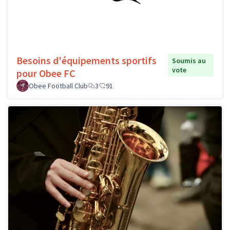
Besoins d'équipements sportifs
Soumis au
vote
pour Obee FC
Obee Football Club
3
91