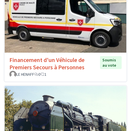
Financement d'un Véhicule de
Soumis
au vote
Premiers Secours à Personnes
LE HENAFF
0
1