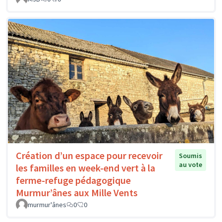
Création d’un espace pour recevoir
Soumis
au vote
les familles en week-end vert à la
ferme-refuge pédagogique
Murmur’ânes aux Mille Vents
murmur'ânes
0
0