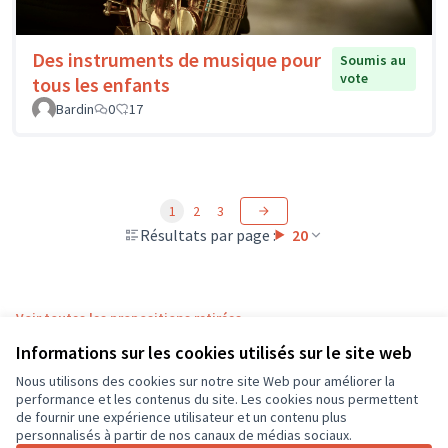
Des instruments de musique pour
Soumis au
vote
tous les enfants
Bardin
0
17
1
2
3
Résultats par page :
20
Voir toutes les propositions retirées
Informations sur les cookies utilisés sur le site web
Nous utilisons des cookies sur notre site Web pour améliorer la
Conditions d'utilisation
performance et les contenus du site. Les cookies nous permettent
Paramètres des cookies
de fournir une expérience utilisateur et un contenu plus
CD37 sur X
CD37 sur Facebook
CD37 sur Instagram
CD37 sur YouTube
personnalisés à partir de nos canaux de médias sociaux.