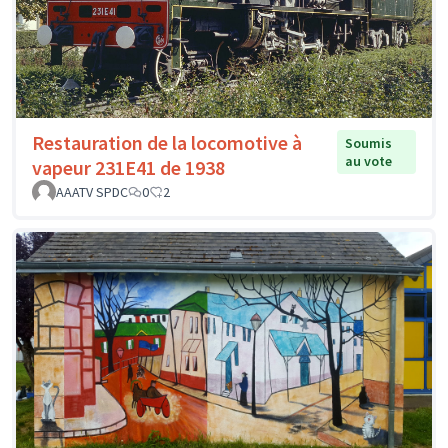
Restauration de la locomotive à
Soumis
au vote
vapeur 231E41 de 1938
AAATV SPDC
0
2