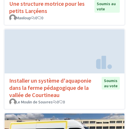
Une structure motrice pour les
Soumis au
vote
petits Larçéens
Maxiloup
0
0
Installer un système d'aquaponie
Soumis
au vote
dans la ferme pédagogique de la
vallée de Courtineau
Le Moulin de Souvres
0
0