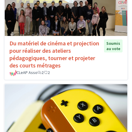
Du matériel de cinéma et projection
Soumis
au vote
pour réaliser des ateliers
pédagogiques, tourner et projeter
des courts métrages
CLeAP Asso
2
2