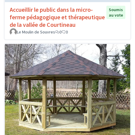
Accueillir le public dans la micro-
Soumis
au vote
ferme pédagogique et thérapeutique
de la vallée de Courtineau
Le Moulin de Souvres
0
0