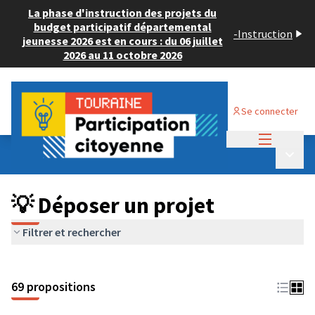
La phase d'instruction des projets du
budget participatif départemental
-
Instruction
jeunesse 2026 est en cours : du 06 juillet
2026 au 11 octobre 2026
Se connecter
Menu princi
Budget Participatif ADULTE 2024
/
Menu p
💡 Déposer un projet
💡 Déposer un projet
Filtrer et rechercher
69 propositions