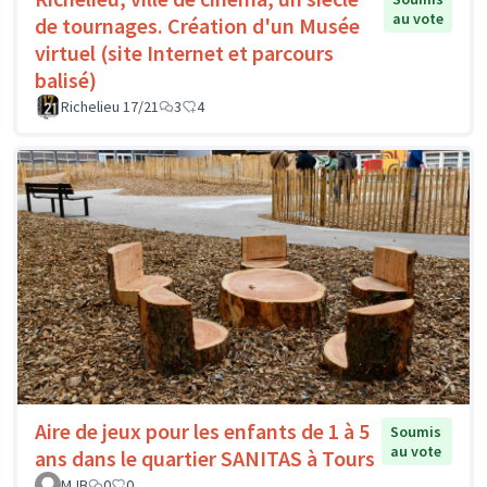
au vote
de tournages. Création d'un Musée
virtuel (site Internet et parcours
balisé)
Richelieu 17/21
3
4
Aire de jeux pour les enfants de 1 à 5
Soumis
au vote
ans dans le quartier SANITAS à Tours
MJB
0
0