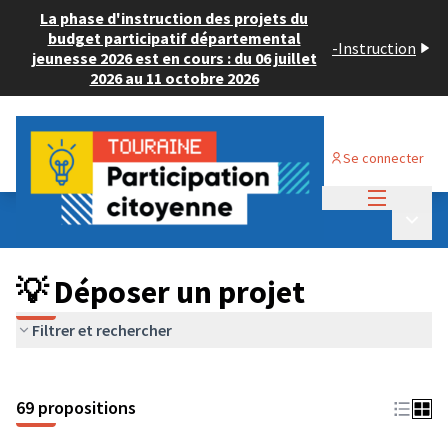
La phase d'instruction des projets du
budget participatif départemental
-
Instruction
jeunesse 2026 est en cours : du 06 juillet
2026 au 11 octobre 2026
Se connecter
Menu princi
Budget Participatif ADULTE 2024
/
Menu p
💡 Déposer un projet
💡 Déposer un projet
Filtrer et rechercher
69 propositions