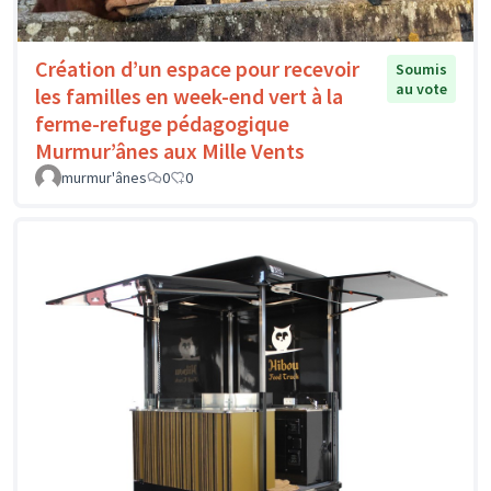
Création d’un espace pour recevoir
Soumis
au vote
les familles en week-end vert à la
ferme-refuge pédagogique
Murmur’ânes aux Mille Vents
murmur'ânes
0
0