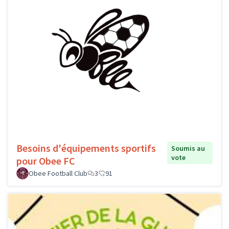
Besoins d'équipements sportifs
Soumis au
vote
pour Obee FC
Obee Football Club
3
91