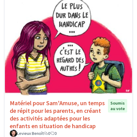
Matériel pour Sam'Amuse, un temps
Soumis
au vote
de répit pour les parents, en créant
des activités adaptées pour les
enfants en situation de handicap
Levieux Benoît
0
0