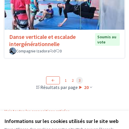
Danse verticale et escalade
Soumis au
vote
intergénérationnelle
Compagnie Izadora
0
0
1
2
3
Résultats par page :
20
Voir toutes les propositions retirées
Informations sur les cookies utilisés sur le site web