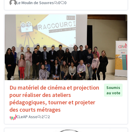
Le Moulin de Souvres
0
0
Du matériel de cinéma et projection
Soumis
au vote
pour réaliser des ateliers
pédagogiques, tourner et projeter
des courts métrages
CLeAP Asso
2
2