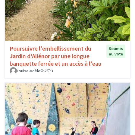
Poursuivre l'embellissement du
Soumis
au vote
Jardin d'Aliénor par une longue
banquette ferrée et un accès à l'eau
Louise-Adèle
2
3