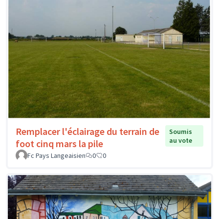
Remplacer l'éclairage du terrain de
Soumis
au vote
foot cinq mars la pile
Fc Pays Langeaisien
0
0