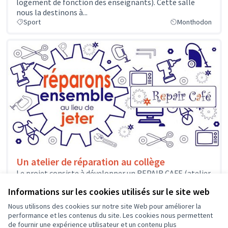
logement de fonction des enseignants). Cette salle
nous la destinons à...
Sport
Monthodon
Un atelier de réparation au collège
Le projet consiste à développer un REPAIR CAFE (atelier
consacré à la réparation d'objets) au sein du collège
Informations sur les cookies utilisés sur le site web
Arche du...
Solidarité et développement local
Joué-lès-Tours
Nous utilisons des cookies sur notre site Web pour améliorer la
performance et les contenus du site. Les cookies nous permettent
de fournir une expérience utilisateur et un contenu plus