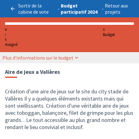
Sortir de la
Budget
Retour aux
-
-
cabine de vote
participatif 2024
projets
0
5
Budget
/
5
Assigné
Plus d'informations sur le budget
Aire de jeux a Vallères
Création d'une aire de jeux sur le site du city stade de
Vallères Il y a quelques éléments existants mais qui
sont vieillissants. Création d'une véritable aire de jeux
avec toboggan, balançoire, filet de grimpe pour les plus
grands... Le tout accessible au plus grand nombre et
rendant le lieu convivial et inclusif.