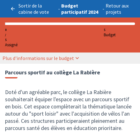
Sortir de la
Budget
Retour aux
-
-
cabine de vote
participatif 2024
projets
0
5
Budget
/
5
Assigné
Plus d'informations sur le budget
Parcours sportif au collège La Rabière
Doté d'un agréable parc, le collège La Rabière
souhaiterait équiper l'espace avec un parcours sportif
en bois. Cet espace complèterait la thématique lancée
autour du "sport loisir" avec l'acquisition de vélos l'an
passé. Ces structures participeraient pleinement au
parcours santé des élèves en éducation prioritaire.