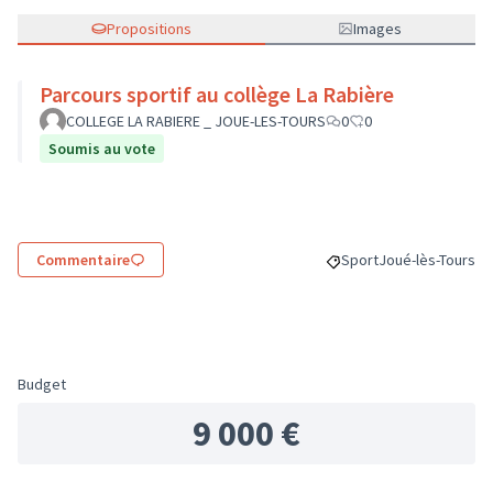
Propositions
Images
Parcours sportif au collège La Rabière
COLLEGE LA RABIERE _ JOUE-LES-TOURS
0
0
Soumis au vote
Commentaire
Sport
Joué-lès-Tours
Filtrer les résultats de
Filtrer les résult
Budget
9 000 €