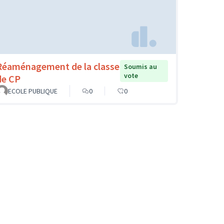
Réaménagement de la classe
Soumis au
vote
de CP
ECOLE PUBLIQUE
0
0