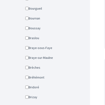
Bourgueil
Bournan
Boussay
Braslou
Braye-sous-Faye
Braye-sur-Maulne
Brèches
Bréhémont
Bridoré
Brizay