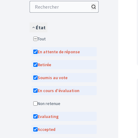
État
Tout
En attente de réponse
Retirée
Soumis au vote
En cours d'évaluation
Non retenue
Evaluating
Accepted