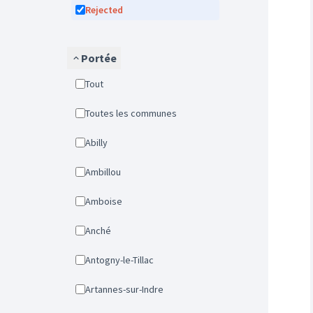
Rejected
Portée
Tout
Toutes les communes
Abilly
Ambillou
Amboise
Anché
Antogny-le-Tillac
Artannes-sur-Indre