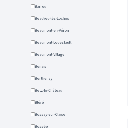
Barrou
Beaulieu-lès-Loches
Beaumont-en-Véron
Beaumont-Louestault
Beaumont-Village
Benais
Berthenay
Betz-le-Château
Bléré
Bossay-sur-Claise
Bossée