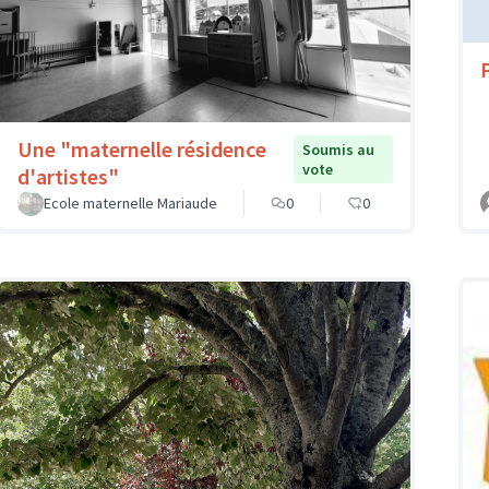
Une "maternelle résidence
Soumis au
vote
d'artistes"
Ecole maternelle Mariaude
0
0