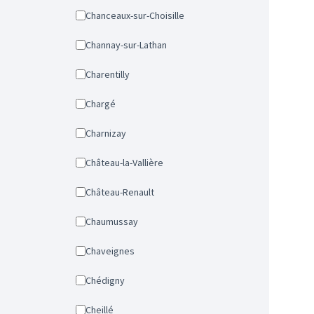
Chanceaux-sur-Choisille
Channay-sur-Lathan
Charentilly
Chargé
Charnizay
Château-la-Vallière
Château-Renault
Chaumussay
Chaveignes
Chédigny
Cheillé