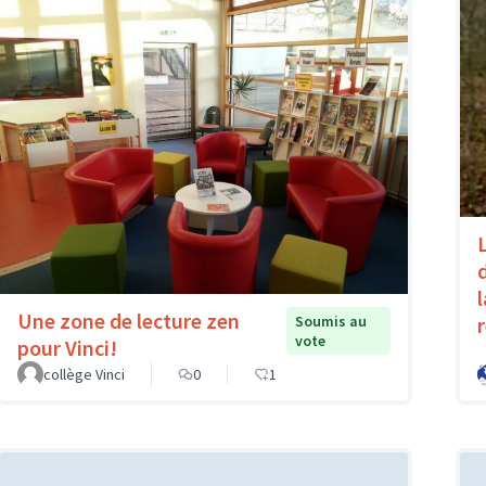
Une zone de lecture zen
Soumis au
vote
pour Vinci!
collège Vinci
0
1