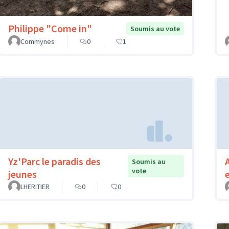
Philippe "Come in"
Soumis au vote
Commynes
0
1
Yz'Parc le paradis des
Soumis au
vote
jeunes
LHERITIER
0
0