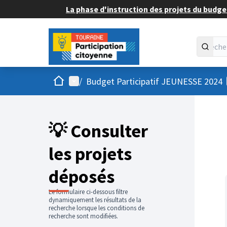
La phase d'instruction des projets du budget
Accueil
Menu principal
/
Budget Participatif JEUNESSE 2024
💡 Consulter
les projets
déposés
Le formulaire ci-dessous filtre
dynamiquement les résultats de la
recherche lorsque les conditions de
recherche sont modifiées.