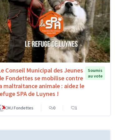
Le Conseil Municipal des Jeunes
Soumis
au vote
de Fondettes se mobilise contre
la maltraitance animale : aidez le
refuge SPA de Luynes !
CMJ Fondettes
0
1