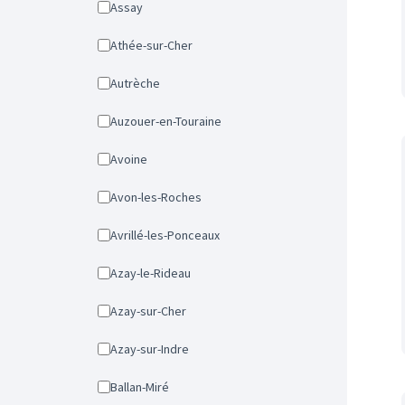
Assay
Athée-sur-Cher
Autrèche
Auzouer-en-Touraine
Avoine
Avon-les-Roches
Avrillé-les-Ponceaux
Azay-le-Rideau
Azay-sur-Cher
Azay-sur-Indre
Ballan-Miré