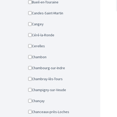
Bueil-en-Touraine
Candes-Saint-Martin
Cangey
Céré-la-Ronde
Cerelles
Chambon
Chambourg-sur-Indre
Chambray-lès-Tours
Champigny-sur-Veude
Chançay
Chanceaux-près-Loches