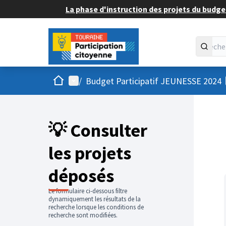
La phase d'instruction des projets du budget
Accueil
Menu principal
/
Budget Participatif JEUNESSE 2024
💡 Consulter
les projets
déposés
Le formulaire ci-dessous filtre
dynamiquement les résultats de la
recherche lorsque les conditions de
recherche sont modifiées.