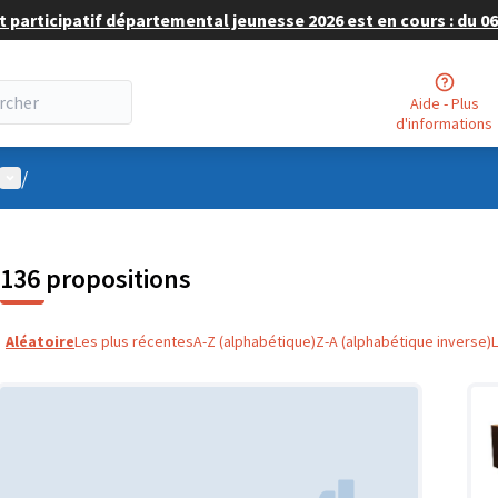
 participatif départemental jeunesse 2026 est en cours : du 06 
Aide - Plus
d'informations
Menu utilisateur
/
136 propositions
Aléatoire
Les plus récentes
A-Z (alphabétique)
Z-A (alphabétique inverse)