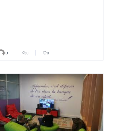
IB
0
0