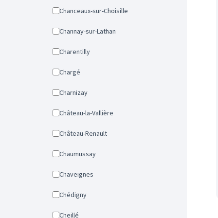
Chanceaux-sur-Choisille
Channay-sur-Lathan
Charentilly
Chargé
Charnizay
Château-la-Vallière
Château-Renault
Chaumussay
Chaveignes
Chédigny
Cheillé