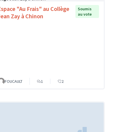
Espace "Au Frais" au Collège
Soumis
au vote
Jean Zay à Chinon
FOUCAULT
1
2