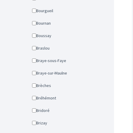
Bourgueil
Bournan
Boussay
Braslou
Braye-sous-Faye
Braye-sur-Maulne
Brèches
Bréhémont
Bridoré
Brizay