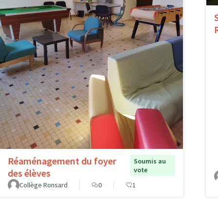
Réaménagement du foyer
Soumis au
vote
des élèves
Collège Ronsard
0
1