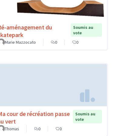
Ré-aménagement du
Soumis au
vote
skatepark
Marie Mazzocato
0
0
Ma cour de récréation passe
Soumis au
vote
au vert
Thomas
0
0