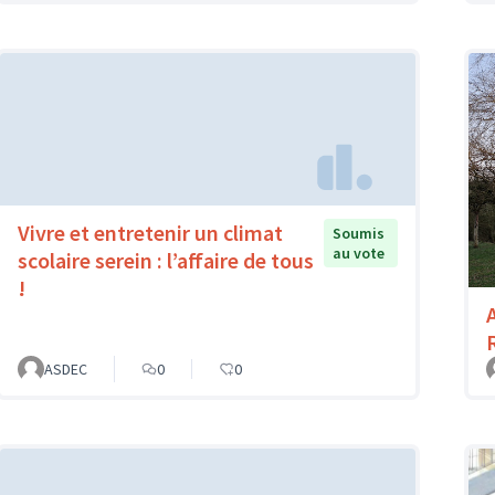
Vivre et entretenir un climat
Soumis
au vote
scolaire serein : l’affaire de tous
!
ASDEC
0
0