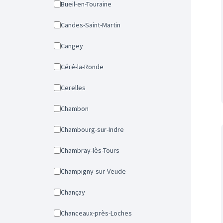
Bueil-en-Touraine
Candes-Saint-Martin
Cangey
Céré-la-Ronde
Cerelles
Chambon
Chambourg-sur-Indre
Chambray-lès-Tours
Champigny-sur-Veude
Chançay
Chanceaux-près-Loches