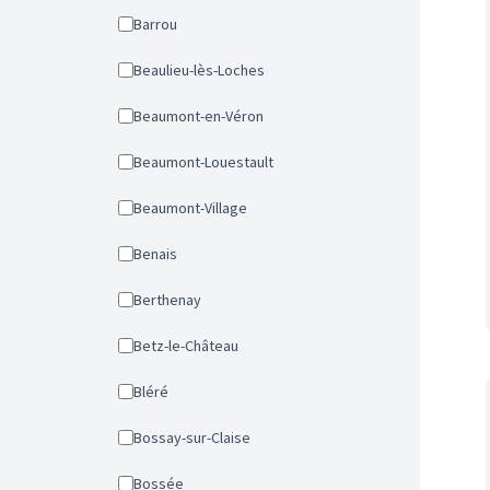
Barrou
Beaulieu-lès-Loches
Beaumont-en-Véron
Beaumont-Louestault
Beaumont-Village
Benais
Berthenay
Betz-le-Château
Bléré
Bossay-sur-Claise
Bossée