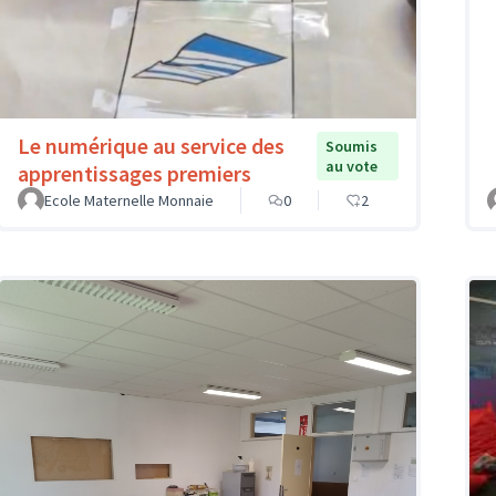
Le numérique au service des
Soumis
au vote
apprentissages premiers
Ecole Maternelle Monnaie
0
2