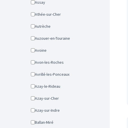
Assay
Athée-sur-Cher
Autrèche
Auzouer-en-Touraine
Avoine
Avon-les-Roches
Avrillé-les-Ponceaux
Azay-le-Rideau
Azay-sur-Cher
Azay-sur-Indre
Ballan-Miré