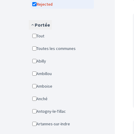
Rejected
Portée
Tout
Toutes les communes
Abilly
Ambillou
Amboise
Anché
Antogny-le-Tillac
Artannes-sur-Indre