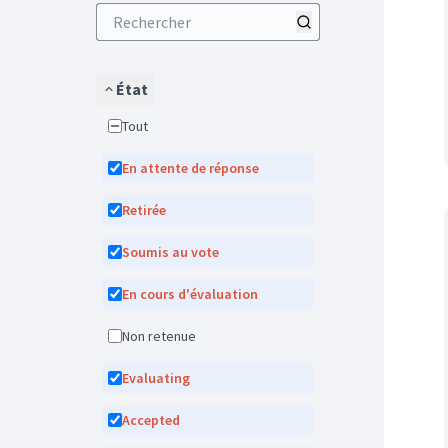
État
Tout
En attente de réponse
Retirée
Soumis au vote
En cours d'évaluation
Non retenue
Evaluating
Accepted