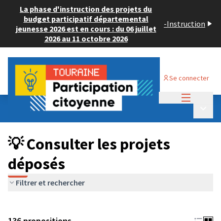
La phase d'instruction des projets du
budget participatif départemental
-
Instruction
jeunesse 2026 est en cours : du 06 juillet
2026 au 11 octobre 2026
Se connecter
Menu princi
Budget Participatif JEUNESSE 2024
/
Menu p
💡 Consulter les projets déposés
💡 Consulter les projets
déposés
Filtrer et rechercher
136 propositions