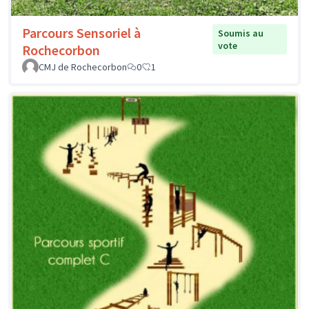
Parcours Sensoriel à
Soumis au
vote
Rochecorbon
CMJ de Rochecorbon
0
1