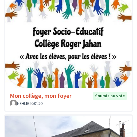
Mon collège, mon foyer
Soumis au vote
NEHLIG
0
0