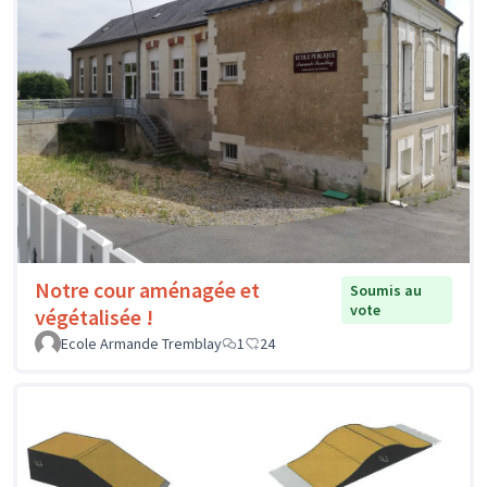
Notre cour aménagée et
Soumis au
vote
végétalisée !
Ecole Armande Tremblay
1
24