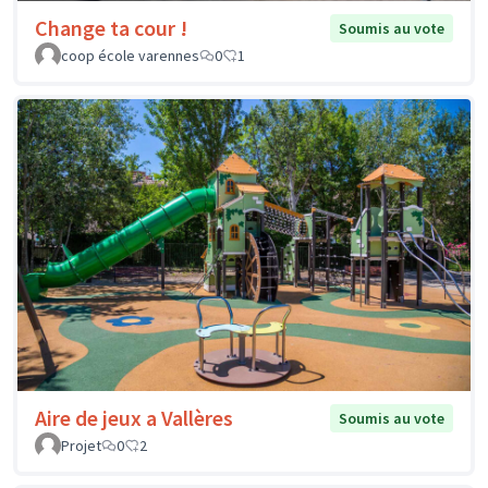
Change ta cour !
Soumis au vote
coop école varennes
0
1
Aire de jeux a Vallères
Soumis au vote
Projet
0
2