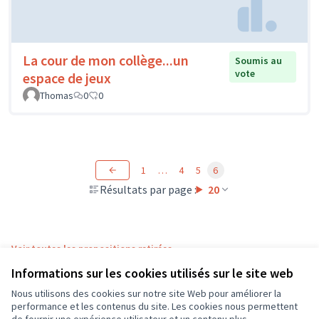
La cour de mon collège...un
Soumis au
vote
espace de jeux
Thomas
0
0
1
…
4
5
6
Résultats par page :
20
Voir toutes les propositions retirées
Informations sur les cookies utilisés sur le site web
Nous utilisons des cookies sur notre site Web pour améliorer la
Conditions d'utilisation
performance et les contenus du site. Les cookies nous permettent
Paramètres des cookies