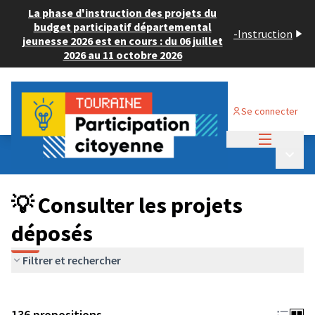
La phase d'instruction des projets du
budget participatif départemental
-
Instruction
jeunesse 2026 est en cours : du 06 juillet
2026 au 11 octobre 2026
Se connecter
Menu princi
Budget Participatif JEUNESSE 2024
/
Menu p
💡 Consulter les projets déposés
💡 Consulter les projets
déposés
Filtrer et rechercher
136 propositions