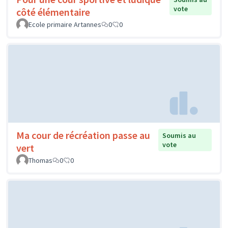
vote
côté élémentaire
Ecole primaire Artannes
0
0
Ma cour de récréation passe au
Soumis au
vote
vert
Thomas
0
0