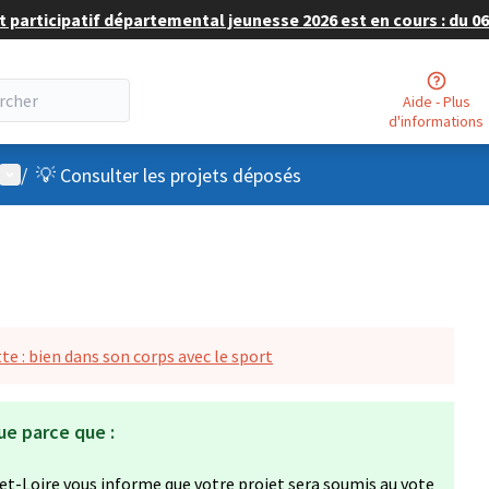
 participatif départemental jeunesse 2026 est en cours : du 06 
Aide - Plus
d'informations
Menu utilisateur
/
💡 Consulter les projets déposés
te : bien dans son corps avec le sport
ue parce que :
et-Loire vous informe que votre projet sera soumis au vote