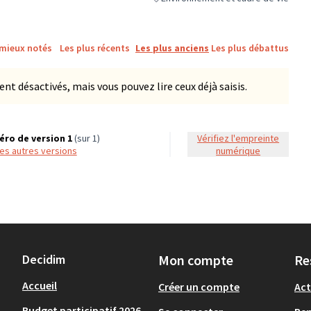
Filtrer les résultats de la catégorie :
 mieux notés
Les plus récents
Les plus anciens
Les plus débattus
 désactivés, mais vous pouvez lire ceux déjà saisis.
ro de version 1
(sur 1)
Vérifiez l'empreinte
 les autres versions
numérique
Decidim
Mon compte
Re
Accueil
Créer un compte
Act
Budget participatif 2026