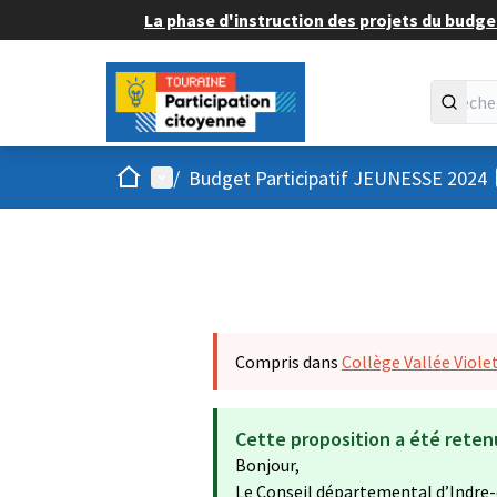
La phase d'instruction des projets du budget
Accueil
Menu principal
/
Budget Participatif JEUNESSE 2024
Compris dans
Collège Vallée Violet
Cette proposition a été reten
Bonjour,
Le Conseil départemental d’Indre-