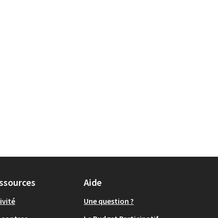
 Environnement et cadre de vie
ssources
Aide
ivité
Une question ?