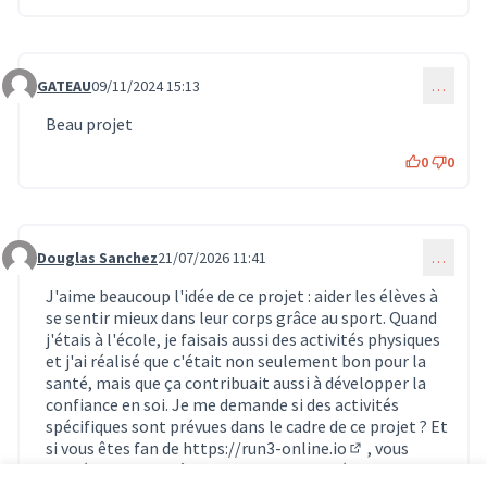
GATEAU
09/11/2024 15:13
…
Commentaire 1110
Beau projet
0
0
Douglas Sanchez
21/07/2026 11:41
…
Commentaire 2128
J'aime beaucoup l'idée de ce projet : aider les élèves à
se sentir mieux dans leur corps grâce au sport. Quand
j'étais à l'école, je faisais aussi des activités physiques
et j'ai réalisé que c'était non seulement bon pour la
santé, mais que ça contribuait aussi à développer la
confiance en soi. Je me demande si des activités
spécifiques sont prévues dans le cadre de ce projet ? Et
si vous êtes fan de
https://run3-online.io
, vous
(Lien externe)
apprécierez peut-être aussi de quitter l'écran du jeu