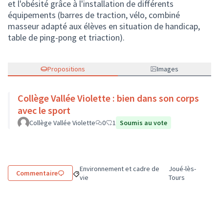
et l'obésité grâce à l'installation de différents
équipements (barres de traction, vélo, combiné
masseur adapté aux élèves en situation de handicap,
table de ping-pong et triaction).
Propositions
Images
Collège Vallée Violette : bien dans son corps
avec le sport
Collège Vallée Violette
0
1
Soumis au vote
Environnement et cadre de
Joué-lès-
Commentaire
Filtrer les résultats de la catégorie : Environne
Filtrer les résult
vie
Tours