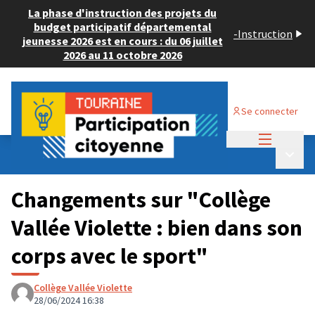
La phase d'instruction des projets du
budget participatif départemental
-
Instruction
jeunesse 2026 est en cours : du 06 juillet
2026 au 11 octobre 2026
Se connecter
Menu princi
Budget Participatif JEUNESSE 2024
/
Menu p
💡 Consulter les projets déposés
Changements sur "Collège
Vallée Violette : bien dans son
corps avec le sport"
Collège Vallée Violette
28/06/2024 16:38