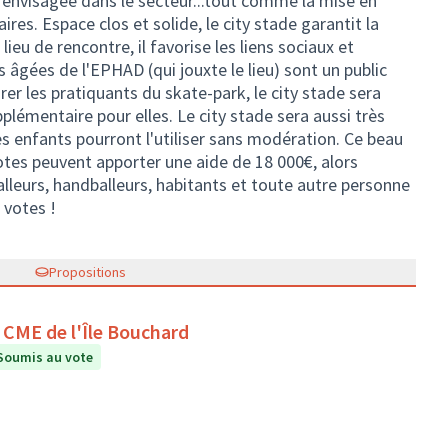
t envisagée dans le secteur...tout comme la mise en
ires. Espace clos et solide, le city stade garantit la
lieu de rencontre, il favorise les liens sociaux et
 âgées de l'EPHAD (qui jouxte le lieu) sont un public
rer les pratiquants du skate-park, le city stade sera
lémentaire pour elles. Le city stade sera aussi très
les enfants pourront l'utiliser sans modération. Ce beau
otes peuvent apporter une aide de 18 000€, alors
alleurs, handballeurs, habitants et toute autre personne
 votes !
Propositions
e CME de l'Île Bouchard
Soumis au vote