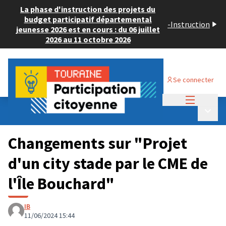
La phase d'instruction des projets du
budget participatif départemental
-
Instruction
jeunesse 2026 est en cours : du 06 juillet
2026 au 11 octobre 2026
Se connecter
Menu princi
Budget Participatif JEUNESSE 2024
/
Menu p
💡 Consulter les projets déposés
Changements sur "Projet
d'un city stade par le CME de
l'Île Bouchard"
IB
11/06/2024 15:44