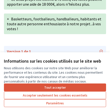
apporter une aide de 18 000€, alors n'hésitez plus.
+
Basketteurs, footballeurs, handballeurs, habitants et
toute autre personne enthousiaste à notre projet...à vos
votes !
Version 1 de 1
Informations sur les cookies utilisés sur le site web
Nous utilisons des cookies sur notre site Web pour améliorer la
Conditions d'utilisation
performance et les contenus du site. Les cookies nous permettent
Paramètres des cookies
de fournir une expérience utilisateur et un contenu plus
CD37 sur X
CD37 sur Facebook
CD37 sur Instagram
CD37 sur YouTube
personnalisés à partir de nos canaux de médias sociaux.
(Lien externe)
(Lien externe)
(Lien externe)
(Lien externe)
Tout accepter
Accepter seulement les cookies essentiels
Licence Cre
(Lien extern
Paramètres
(Lien externe)
Site réalisé grâce au
logiciel libre Decidim
.
(Lien externe)